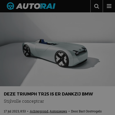
Autonieuws
Podcast
Autotests
Automerken
Adverteren
Contact
MotorRAI.nl
DEZE TRIUMPH TR25 IS ER DANKZIJ BMW
Stijlvolle conceptcar
17 jul 2023, 8:53
•
Achtergrond
,
Autonieuws
• Door
Bart Oostvogels