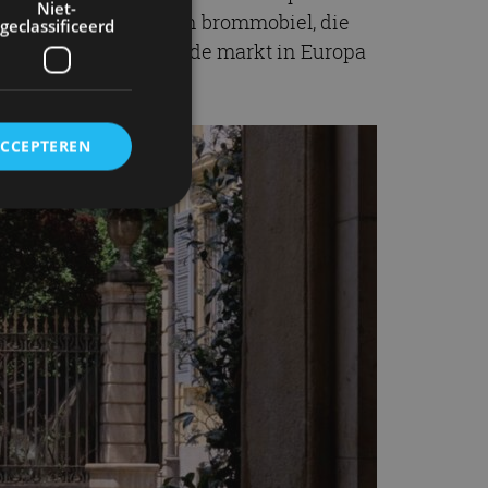
Niet-
el geen auto. Het is een brommobiel, die
geclassificeerd
). Nederland is de vijfde markt in Europa
ACCEPTEREN
rd
elding en
ervice om
es van de bezoeker
unen van de
den van