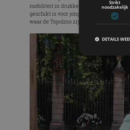
Strikt
mobiliteit in drukke steden. Nu is hij ter
noodzakelijk
geschikt is voor jongeren vanaf 16 jaar m
waar de Topolino zijn debuut maakt, na It
DETAILS WE
S
Strikt noodzakelijke
accountbeheer. De we
Naam
cf_clearance