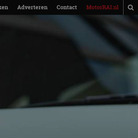
ken
Adverteren
Contact
MotorRAI.nl