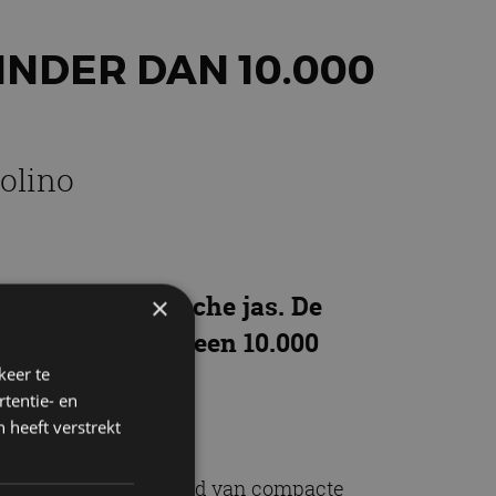
INDER DAN 10.000
olino
nieuwe, elektrische jas. De
×
n prijs van net geen 10.000
keer te
tentie- en
 heeft verstrekt
e Topolino op het gebied van compacte