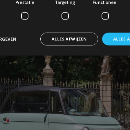
Prestatie
Targeting
Functioneel
ug als moderne elektrische stadsauto, al is het officie
et een bromfietsrijbewijs (AM) of een autorijbewijs (B
alië, Frankrijk, Duitsland en Spanje.
ERGEVEN
ALLES AFWIJZEN
ALLES 
trikt noodzakelijk
Prestatie
Targeting
Functioneel
Niet-geclassificee
 cookies maken de kernfunctionaliteiten van de website mogelijk, zoals gebruikersaanm
bsite kan niet goed worden gebruikt zonder de strikt noodzakelijke cookies.
Aanbieder
/
Vervaldatum
Omschrijving
Domein
1 jaar
Deze cookie wordt gebruikt door de CloudFlare-s
Cloudflare,
vertrouwd webverkeer te identificeren en alle
Inc.
beveiligingsbeperkingen op basis van het IP-adr
.autorai.nl
te omzeilen. Het is essentieel voor het onderste
veiligheid van een website functies en in het bie
bescherming tegen kwaadaardige bezoekers.