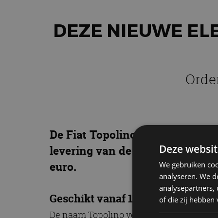
DEZE NIEUWE ELE
Orde
De Fiat Topolino is terug van w
Deze websit
levering van de uiterst compact
euro.
We gebruiken coo
analyseren. We de
analysepartners,
Geschikt vanaf 16 jaar
of die zij hebbe
De naam Topolino verwijst naar een iconi