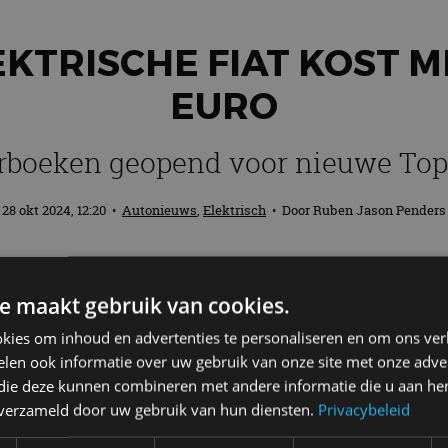
KTRISCHE FIAT KOST M
EURO
rboeken geopend voor nieuwe Top
28 okt 2024, 12:20
•
Autonieuws
,
Elektrisch
• Door
Ruben Jason Penders
eggeweest, maar dit keer in een compleet 
e maakt gebruik van cookies.
e Italiaan start in januari 2025 en met ee
kies om inhoud en advertenties te personaliseren en om ons ver
len ook informatie over uw gebruik van onze site met onze adver
 die deze kunnen combineren met andere informatie die u aan hen
n verzameld door uw gebruik van hun diensten.
Privacybeleid
sche Fiat uit vervlogen tijden. Destijds pionierde d