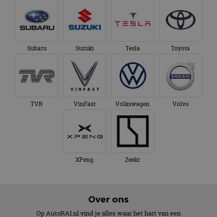
Subaru
Suzuki
Tesla
Toyota
TVR
VinFast
Volkswagen
Volvo
XPeng
Zeekr
Over ons
Op AutoRAI.nl vind je alles waar het hart van een