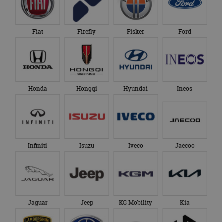
Fiat
Firefly
Fisker
Ford
Honda
Hongqi
Hyundai
Ineos
Infiniti
Isuzu
Iveco
Jaecoo
Jaguar
Jeep
KG Mobility
Kia