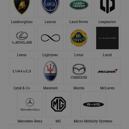
Lamborghini
Lancia
Land Rover
Leapmotor
Lexus
Lightyear
Lotus
Lucid
Lynk & Co
Maserati
Mazda
McLaren
Mercedes-Benz
MG
Micro Mobility Systems