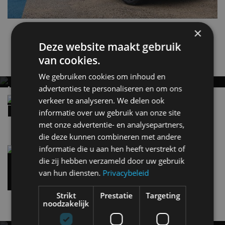
×
Kia
Deze website maakt gebruik
van cookies.
Gerelateerde berichten
We gebruiken cookies om inhoud en
advertenties te personaliseren en om ons
HYUNDAI IONIQ 9 VERSUS KIA EV9:
ELEKTRISCHE ZEVENZITTERS VERGELEKEN
Review – Dit wist jij nog niet over de Kia EV2
verkeer te analyseren. We delen ook
(2026)
informatie over uw gebruik van onze site
23 jul
met onze advertentie- en analysepartners,
die deze kunnen combineren met andere
informatie die u aan hen heeft verstrekt of
Beste elektrische gezinsauto: 8 ruime elektrische
auto’s voor het hele gezin
die zij hebben verzameld door uw gebruik
16 jul
van hun diensten.
Privacybeleid
Strikt
Prestatie
Targeting
noodzakelijk
Nieuwste berichten