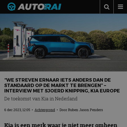
Autonieuws
Podcast
Autotests
Automerken
Adverteren
Contact
“WE STREVEN ERNAAR IETS ANDERS DAN DE
MotorRAI.nl
STANDAARD OP DE MARKT TE BRENGEN” –
INTERVIEW MET SJOERD KNIPPING, KIA EUROPE
De toekomst van Kia in Nederland
6 dec 2023, 12:05
•
Achtergrond
• Door
Ruben Jason Penders
Kia is een merk waar je niet meer omheen