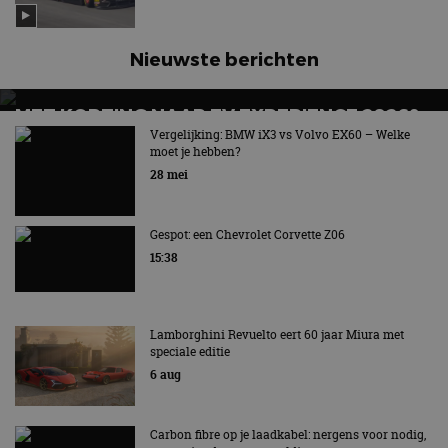
Nieuwste berichten
MET KORTING NAAR EV EXPERIENCE 2026?
AUTORAI REGELT HET!
Vergelijking: BMW iX3 vs Volvo EX60 – Welke
moet je hebben?
EV Experience 2026 van 24 tot 26 september
28 mei
Gespot: een Chevrolet Corvette Z06
15:38
Lamborghini Revuelto eert 60 jaar Miura met
speciale editie
6 aug
Carbon fibre op je laadkabel: nergens voor nodig,