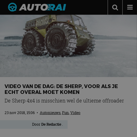
Autonieuws
Podcast
Autotests
Automerken
Adverteren
Contact
VIDEO VAN DE DAG: DE SHERP, VOOR ALS JE
MotorRAI.nl
ECHT OVERAL MOET KOMEN
De Sherp 4x4 is misschien wel de ultieme offroader
23 nov 2018, 15:06
•
Autonieuws
,
Fun
,
Video
Door
De Redactie
.