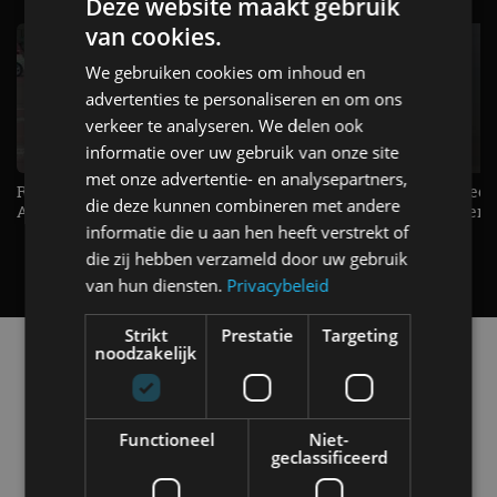
Deze website maakt gebruik
van cookies.
We gebruiken cookies om inhoud en
advertenties te personaliseren en om ons
verkeer te analyseren. We delen ook
informatie over uw gebruik van onze site
met onze advertentie- en analysepartners,
Raad jij onze nieuwe duurtester? -
De Renault Twingo heeft een
die deze kunnen combineren met andere
AutoRAI TV
opvallende snelheidsmeter! -
informatie die u aan hen heeft verstrekt of
AutoRAI TV
die zij hebben verzameld door uw gebruik
van hun diensten.
Privacybeleid
Strikt
Prestatie
Targeting
Alle automerken
noodzakelijk
Selecteer een merk voor meer informatie, modellen
en alle nieuwsberichten
Functioneel
Niet-
geclassificeerd