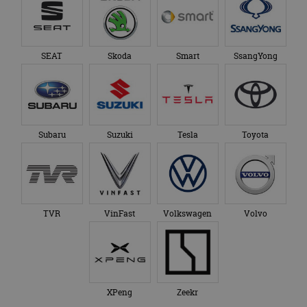
SEAT
Skoda
Smart
SsangYong
Subaru
Suzuki
Tesla
Toyota
TVR
VinFast
Volkswagen
Volvo
XPeng
Zeekr