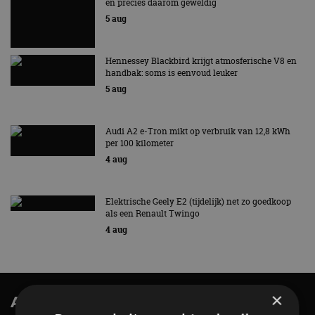
en precies daarom geweldig
5 aug
Hennessey Blackbird krijgt atmosferische V8 en
handbak: soms is eenvoud leuker
5 aug
Audi A2 e-Tron mikt op verbruik van 12,8 kWh
per 100 kilometer
4 aug
Elektrische Geely E2 (tijdelijk) net zo goedkoop
als een Renault Twingo
4 aug
×
AutoRAI.nl TV
SUBSCRIBE