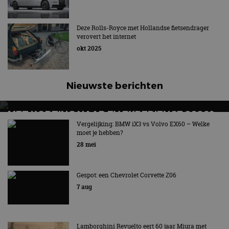
naar Goodwood
Deze Rolls-Royce met Hollandse fietsendrager
verovert het internet
okt 2025
Nieuwste berichten
MET KORTING NAAR EV EXPERIENCE 2026?
AUTORAI REGELT HET!
Vergelijking: BMW iX3 vs Volvo EX60 – Welke
moet je hebben?
EV Experience 2026 van 24 tot 26 september
28 mei
Gespot: een Chevrolet Corvette Z06
7 aug
Lamborghini Revuelto eert 60 jaar Miura met