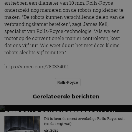
en hebben een diameter van 10 mm. Rolls-Royce
onderzoekt nog manieren om de robots nog kleiner te
maken. “De robots kunnen verschillende delen van de
verbrandingskamer bereiken”, zegt James Kell,
specialist van Rolls-Royce-technologie. “Als we een
motor op de conventionele manier controleren, kost
dat ons vijf uur. Wie weet duurt het met deze kleine
robots slechts vijf minuten.”
https://vimeo.com/280334011
Rolls-Royce
Gerelateerde berichten
DEZE ROLLS-ROYCE IS EERBETOON AAN
WATEREN VAN DE ENGELSE ZUIDKUST
Dit is hem: de meest overdadige Rolls-Royce ooit
(en dat zegt wat)
Rolls-Royce Phantom Regatta brengt Britse zeiltraditie
okt 2025