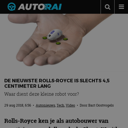
Autonieuws
Podcast
Autotests
Automerken
Adverteren
Contact
DE NIEUWSTE ROLLS-ROYCE IS SLECHTS 4,5
MotorRAI.nl
CENTIMETER LANG
Waar dient deze kleine robot voor?
29 aug 2018, 6:56
•
Autonieuws
,
Tech
,
Video
• Door
Bart Oostvogels
Rolls-Royce ken je als autobouwer van