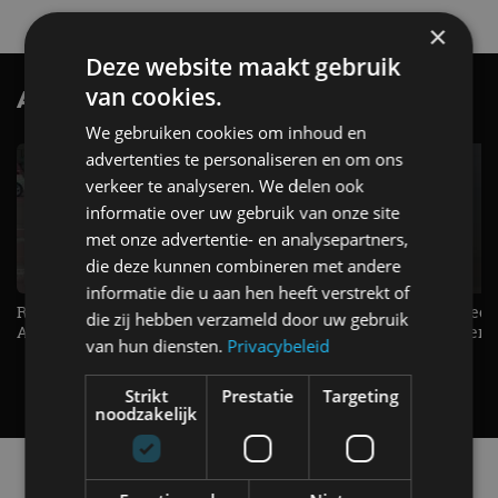
×
Deze website maakt gebruik
van cookies.
AutoRAI.nl TV
SUBSCRIBE
We gebruiken cookies om inhoud en
advertenties te personaliseren en om ons
verkeer te analyseren. We delen ook
informatie over uw gebruik van onze site
met onze advertentie- en analysepartners,
die deze kunnen combineren met andere
informatie die u aan hen heeft verstrekt of
Raad jij onze nieuwe duurtester? -
De Renault Twingo heeft een
die zij hebben verzameld door uw gebruik
AutoRAI TV
opvallende snelheidsmeter! -
van hun diensten.
Privacybeleid
AutoRAI TV
Strikt
Prestatie
Targeting
noodzakelijk
Alle automerken
Selecteer een merk voor meer informatie, modellen