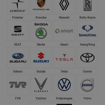
Polestar
Porsche
Renault
Rolls-Royce
SEAT
Skoda
Smart
SsangYong
Subaru
Suzuki
Tesla
Toyota
TVR
VinFast
Volkswagen
Volvo