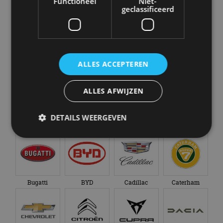
Functioneel
Niet-
geclassificeerd
en alle nieuwsberichten
ALLES ACCEPTEREN
Abarth
Aiways
Alfa Romeo
Alpine
ALLES AFWIJZEN
DETAILS WEERGEVEN
Aston Martin
Audi
Bentley
BMW
Strikt noodzakelijk
Prestatie
Targeting
Functioneel
Niet-geclassificeerd
Bugatti
BYD
Cadillac
Caterham
Strikt noodzakelijke cookies maken de
kernfunctionaliteiten van de website mogelijk, zoals
gebruikersaanmelding en accountbeheer. De
website kan niet goed worden gebruikt zonder de
strikt noodzakelijke cookies.