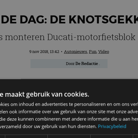
 DE DAG: DE KNOTSGEK
s monteren Ducati-motorfietsblok 
9 nov 2018, 13:42
•
Autonieuws
,
Fun
,
Video
Door
De Redactie
.
ek vol met berichten over de EICMA in M
e maakt gebruik van cookies.
elers niet vergeten. Een mooie tussenweg
kies om inhoud en advertenties te personaliseren en om ons ver
ati. Het resultaat is een knettergekke ra
len ook informatie over uw gebruik van onze site met onze adver
ijk en geniet!
 die deze kunnen combineren met andere informatie die u aan hen
n verzameld door uw gebruik van hun diensten.
Privacybeleid