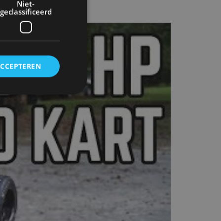
Niet-
geclassificeerd
ACCEPTEREN
rd
elding en
ervice om
es van de bezoeker
unen van de
den van