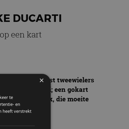
KE DUCARTI
op een kart
ilaan. Maar naast tweewielers
×
 is deze Ducarti; een gokart
keer te
cekart met 80 pk, die moeite
tentie- en
 heeft verstrekt