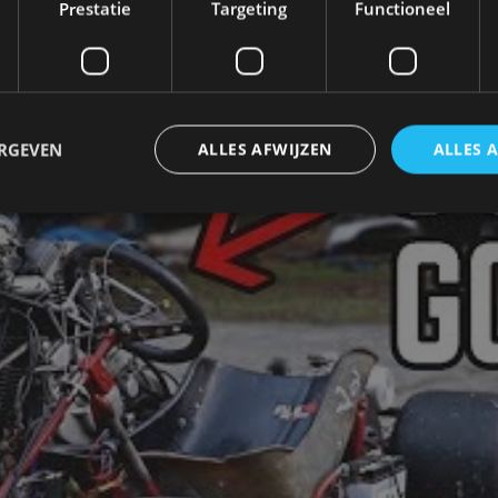
Prestatie
Targeting
Functioneel
ERGEVEN
ALLES AFWIJZEN
ALLES 
trikt noodzakelijk
Prestatie
Targeting
Functioneel
Niet-geclassificee
 cookies maken de kernfunctionaliteiten van de website mogelijk, zoals gebruikersaanm
bsite kan niet goed worden gebruikt zonder de strikt noodzakelijke cookies.
Aanbieder
/
Vervaldatum
Omschrijving
Domein
1 jaar
Deze cookie wordt gebruikt door de CloudFlare-s
Cloudflare,
vertrouwd webverkeer te identificeren en alle
Inc.
beveiligingsbeperkingen op basis van het IP-adr
.autorai.nl
te omzeilen. Het is essentieel voor het onderste
veiligheid van een website functies en in het bie
bescherming tegen kwaadaardige bezoekers.