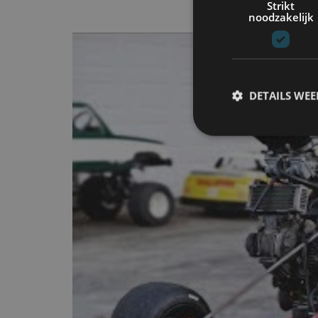
Strikt
noodzakelijk
DETAILS WE
S
Strikt noodzakelijke
accountbeheer. De we
Naam
cf_clearance