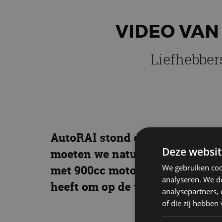
VIDEO VAN
Liefhebber
AutoRAI stond de afgelopen we
Deze websit
moeten we natuurlijk ook vierwi
We gebruiken coo
met 900cc motorblok uit een Duc
analyseren. We de
heeft om op de weg te blijven. K
analysepartners,
of die zij hebbe