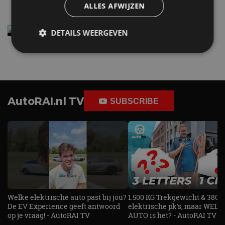
ALLES AFWIJZEN
Elektrische Geely E2 (tijdelijk) net zo goedkoop
DETAILS WEERGEVEN
als een Renault Twingo
4 aug
Strikt noodzakelijk
Prestatie
Targeting
Functioneel
Niet-geclassificeerd
AutoRAI.nl TV
SUBSCRIBE
Strikt noodzakelijke cookies maken de
kernfunctionaliteiten van de website mogelijk, zoals
gebruikersaanmelding en accountbeheer. De
website kan niet goed worden gebruikt zonder de
strikt noodzakelijke cookies.
Aanbieder
/
Naam
Vervaldatum
Omschrijv
Domein
cf_clearance
1 jaar
Deze cooki
Cloudflare,
gebruikt d
Inc.
CloudFlare
.autorai.nl
Welke elektrische auto past bij jou?
1.500 KG Trekgewicht & 380
vertrouwd
te identific
De EV Experience geeft antwoord
elektrische pk's, maar WELK
beveiligin
op je vraag! - AutoRAI TV
AUTO is het? - AutoRAI TV
op basis va