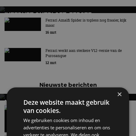
INTERNET ONTPLOFT: EERSTE
ELEKTRISCHE FERRARI SHOCKEERT
Ferrari Amalfi Spider is topless nog fraaier, kijk
maar
16 mrt
Ferrari werkt aan sterkere V12-versie van de
Purosangue
12 mrt
Nieuwste berichten
×
Deze website maakt gebruik
MET KORTING NAAR EV EXPERIENCE 2026?
AUTORAI REGELT HET!
Vergelijking: BMW iX3 vs Volvo EX60 – Welke
van cookies.
moet je hebben?
EV Experience 2026 van 24 tot 26 september
28 mei
We gebruiken cookies om inhoud en
advertenties te personaliseren en om ons
verkeer te analyseren. We delen ook