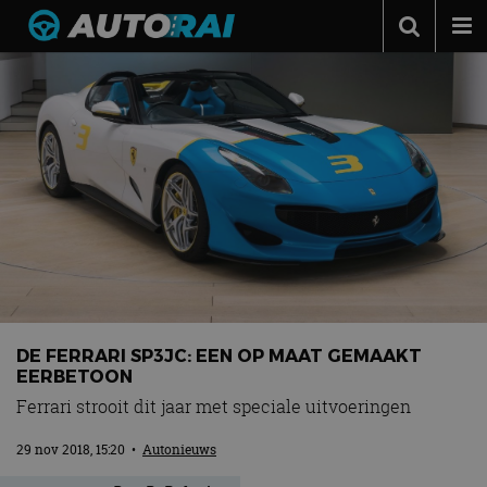
Autonieuws
Podcast
Autotests
Automerken
Adverteren
Contact
MotorRAI.nl
DE FERRARI SP3JC: EEN OP MAAT GEMAAKT
EERBETOON
Ferrari strooit dit jaar met speciale uitvoeringen
29 nov 2018, 15:20
•
Autonieuws