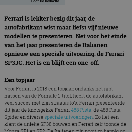
Door
De Redactie
.
Ferrari is lekker bezig dit jaar, de
autofabrikant wist maar liefst vijf nieuwe
modellen te presenteren. Net voor het einde
van het jaar presenteren de Italianen
opnieuw een speciale uitvoering: de Ferrari
SP3JC. Het is en blijft een one-off.
Een topjaar
Voor Ferrari is 2018 een topjaar: ondanks het nipt
missen van de Formule 1-titel, heeft de autofabrikant
veel succes met zijn straatauto’s. Ferrari presenteerde
dit jaar de knotsgekke Ferrari
488 Pista
, de 488 Pista
Spider en diverse
speciale uitvoeringen
. Zo liet een
klant de unieke SP38 bouwen en Ferrari zelf toonde de
Monza SP1 en SP2. De Italianen zijn nooit zo happig op