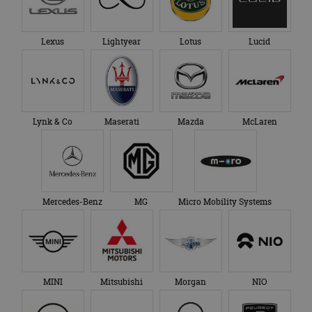
Lexus
Lightyear
Lotus
Lucid
Lynk & Co
Maserati
Mazda
McLaren
Mercedes-Benz
MG
Micro Mobility Systems
MINI
Mitsubishi
Morgan
NIO