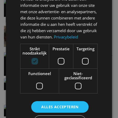
Gespot: een Chevrolet Corvette Z06
informatie over uw gebruik van onze site
7 aug
met onze advertentie- en analysepartners,
die deze kunnen combineren met andere
informatie die u aan hen heeft verstrekt of
Lamborghini Revuelto eert 60 jaar Miura met
die zij hebben verzameld door uw gebruik
speciale editie
van hun diensten.
Privacybeleid
6 aug
Strikt
Prestatie
Targeting
noodzakelijk
Carbon fibre op je laadkabel: nergens voor nodig,
en precies daarom geweldig
5 aug
Functioneel
Niet-
geclassificeerd
Hennessey Blackbird krijgt atmosferische V8 en
handbak: soms is eenvoud leuker
5 aug
ALLES ACCEPTEREN
Audi A2 e-Tron mikt op verbruik van 12,8 kWh
per 100 kilometer
4 aug