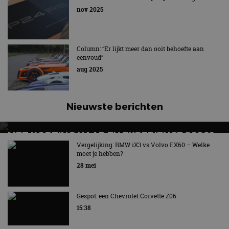
nov 2025
De sterkste Donkervoort ooit!
Column: “Er lijkt meer dan ooit behoefte aan
eenvoud”
aug 2025
Nieuwste berichten
MET KORTING NAAR EV EXPERIENCE 2026?
AUTORAI REGELT HET!
Vergelijking: BMW iX3 vs Volvo EX60 – Welke
moet je hebben?
EV Experience 2026 van 24 tot 26 september
28 mei
Gespot: een Chevrolet Corvette Z06
15:38