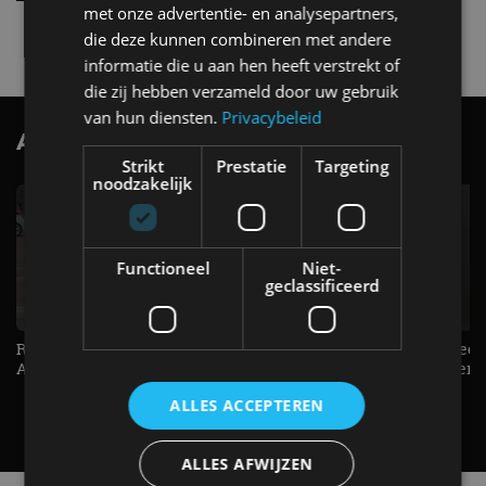
als een Renault Twingo
met onze advertentie- en analysepartners,
4 aug
die deze kunnen combineren met andere
informatie die u aan hen heeft verstrekt of
die zij hebben verzameld door uw gebruik
van hun diensten.
Privacybeleid
AutoRAI.nl TV
SUBSCRIBE
Strikt
Prestatie
Targeting
noodzakelijk
Functioneel
Niet-
geclassificeerd
Raad jij onze nieuwe duurtester? -
De Renault Twingo heeft een
AutoRAI TV
opvallende snelheidsmeter! -
AutoRAI TV
ALLES ACCEPTEREN
ALLES AFWIJZEN