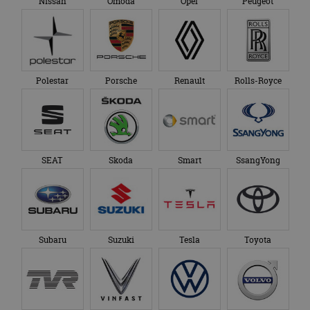
Nissan
Omoda
Opel
Peugeot
Polestar
Porsche
Renault
Rolls-Royce
SEAT
Skoda
Smart
SsangYong
Subaru
Suzuki
Tesla
Toyota