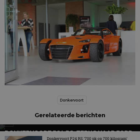
Donkervoort
Gerelateerde berichten
DONKERVOORT P24 RS: TERUG NAAR FORD-
MOTOR, STEVIGE PRIJS, EXTREEM SNEL
Donkervoort P24 RS: ‘700 pk op 700 kilogram’