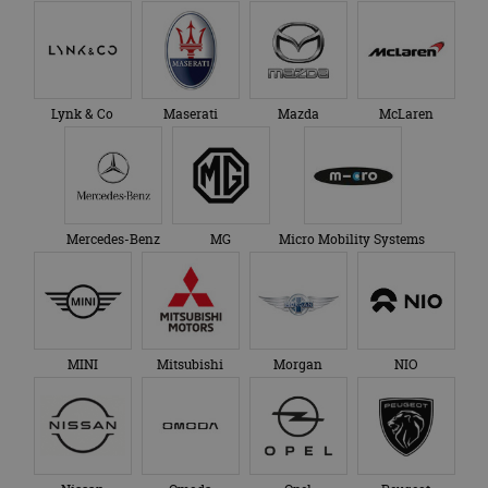
genoemde website
om de sessiestatus
bezocht.
te behouden.
Lynk & Co
Maserati
Mazda
McLaren
Mercedes-Benz
MG
Micro Mobility Systems
MINI
Mitsubishi
Morgan
NIO