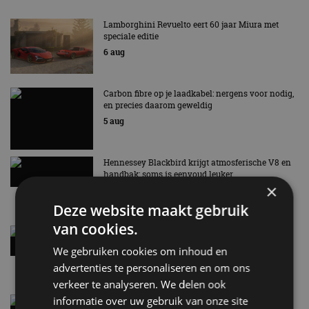
Lamborghini Revuelto eert 60 jaar Miura met
speciale editie
6 aug
Carbon fibre op je laadkabel: nergens voor nodig,
en precies daarom geweldig
5 aug
Hennessey Blackbird krijgt atmosferische V8 en
handbak: soms is eenvoud leuker
×
5 aug
Deze website maakt gebruik
van cookies.
Audi A2 e-Tron mikt op verbruik van 12,8 kWh
per 100 kilometer
We gebruiken cookies om inhoud en
4 aug
advertenties te personaliseren en om ons
verkeer te analyseren. We delen ook
informatie over uw gebruik van onze site
Elektrische Geely E2 (tijdelijk) net zo goedkoop