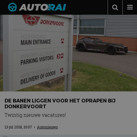
Autonieuws
Podcast
Autotests
Automerken
Adverteren
Contact
MotorRAI.nl
DE BANEN LIGGEN VOOR HET OPRAPEN BIJ
DONKERVOORT
Twintig nieuwe vacatures!
13 jul 2018, 10:07
•
Autonieuws