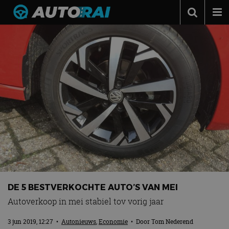
Autonieuws
Podcast
Autotests
Automerken
Adverteren
Contact
MotorRAI.nl
DE 5 BESTVERKOCHTE AUTO’S VAN MEI
Autoverkoop in mei stabiel tov vorig jaar
3 jun 2019, 12:27
•
Autonieuws
,
Economie
• Door
Tom Nederend