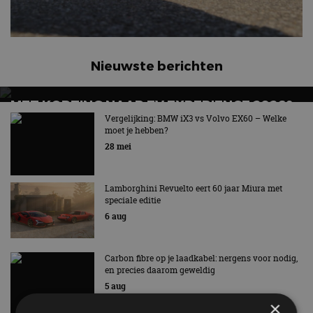
Nieuwste berichten
MET KORTING NAAR EV EXPERIENCE 2026?
AUTORAI REGELT HET!
Vergelijking: BMW iX3 vs Volvo EX60 – Welke
moet je hebben?
EV Experience 2026 van 24 tot 26 september
28 mei
Lamborghini Revuelto eert 60 jaar Miura met
speciale editie
6 aug
Carbon fibre op je laadkabel: nergens voor nodig,
en precies daarom geweldig
5 aug
×