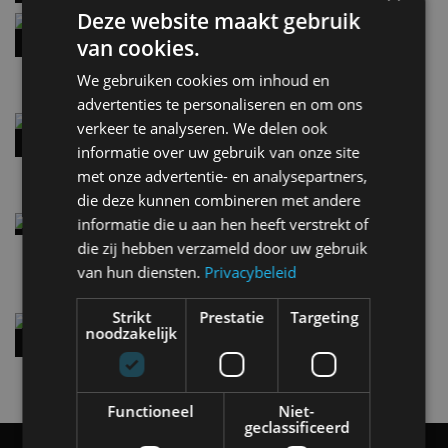
Deze website maakt gebruik
Hennessey Blackbird krijgt atmosferische V8 en
handbak: soms is eenvoud leuker
van cookies.
5 aug
We gebruiken cookies om inhoud en
advertenties te personaliseren en om ons
Audi A2 e-Tron mikt op verbruik van 12,8 kWh
verkeer te analyseren. We delen ook
per 100 kilometer
informatie over uw gebruik van onze site
4 aug
met onze advertentie- en analysepartners,
die deze kunnen combineren met andere
Elektrische Geely E2 (tijdelijk) net zo goedkoop
informatie die u aan hen heeft verstrekt of
als een Renault Twingo
die zij hebben verzameld door uw gebruik
4 aug
van hun diensten.
Privacybeleid
Strikt
Prestatie
Targeting
Vernieuwde Hyundai Ioniq 6 rijdt tot 680
noodzakelijk
kilometer en wordt goedkoper
4 aug
Functioneel
Niet-
geclassificeerd