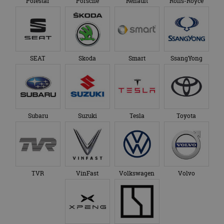
Polestar
Porsche
Renault
Rolls-Royce
SEAT
Skoda
Smart
SsangYong
Subaru
Suzuki
Tesla
Toyota
TVR
VinFast
Volkswagen
Volvo