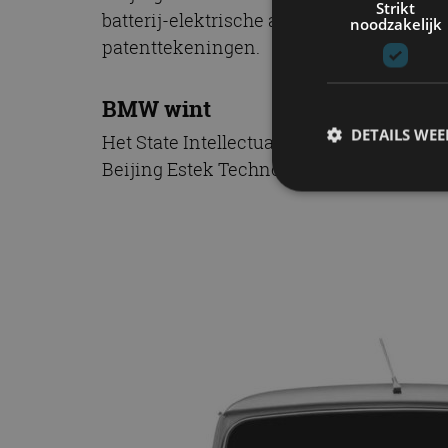
Strikt
batterij-elektrische aandrijflijn. BMW ha
noodzakelijk
patenttekeningen.
BMW wint
DETAILS WE
Het State Intellectual Property Office kie
Beijing Estek Technology krijgt drie maa
S
Strikt noodzakelijke
accountbeheer. De we
Naam
cf_clearance