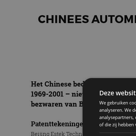
CHINEES AUTOME
Het Chinese bedrijf Beijing Es
Deze websit
1969-2001 – niet in productie ne
bezwaren van BMW.
We gebruiken coo
analyseren. We de
analysepartners,
Patenttekeningen
of die zij hebbe
Beijing Estek Technology diende in mei 2