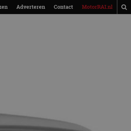
ken
Adverteren
Contact
MotorRAI.nl