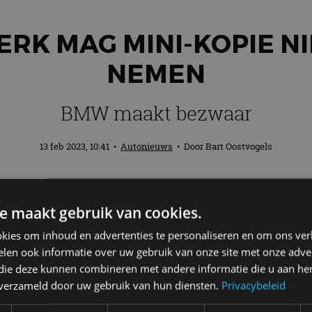
RK MAG MINI-KOPIE NI
NEMEN
BMW maakt bezwaar
13 feb 2023, 10:41
•
Autonieuws
• Door
Bart Oostvogels
tek Technology mag een kopie van de ori
e maakt gebruik van cookies.
men. Het State Intellectual Property Offic
kies om inhoud en advertenties te personaliseren en om ons ver
len ook informatie over uw gebruik van onze site met onze adver
 die deze kunnen combineren met andere informatie die u aan hen
n verzameld door uw gebruik van hun diensten.
Privacybeleid
022 patenttekeningen in bij het State Intellectual Pr