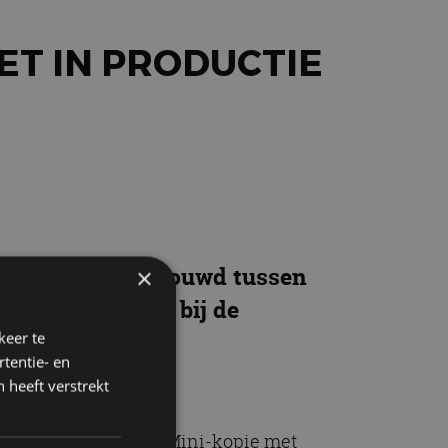
ET IN PRODUCTIE
ginele Mini – gebouwd tussen
×
e sluit zich aan bij de
keer te
tentie- en
 heeft verstrekt
operty Office van de Mini-kopie met