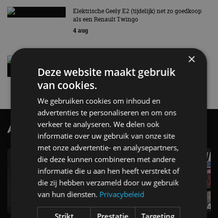
Elektrische Geely E2 (tijdelijk) net zo goedkoop
als een Renault Twingo
4 aug
×
Vernieuwde Hyundai Ioniq 6 rijdt tot 680
kilometer en wordt goedkoper
Deze website maakt gebruik
4 aug
van cookies.
We gebruiken cookies om inhoud en
advertenties te personaliseren en om ons
verkeer te analyseren. We delen ook
AutoRAI.nl TV
SUBSCRIBE
informatie over uw gebruik van onze site
met onze advertentie- en analysepartners,
die deze kunnen combineren met andere
informatie die u aan hen heeft verstrekt of
die zij hebben verzameld door uw gebruik
van hun diensten.
Privacybeleid
Strikt
Prestatie
Targeting