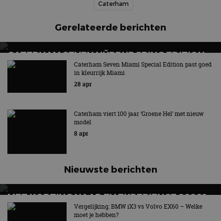
Caterham
Gerelateerde berichten
CATERHAM SEVEN NÜRBURGRING EDITION:
GEBOUWD VOOR DE GROENE HEL
Caterham Seven Miami Special Edition past goed
in kleurrijk Miami
28 apr
Caterham viert 100 jaar ‘Groene Hel’ met nieuw
model
8 apr
Nieuwste berichten
MET KORTING NAAR EV EXPERIENCE 2026?
AUTORAI REGELT HET!
Vergelijking: BMW iX3 vs Volvo EX60 – Welke
moet je hebben?