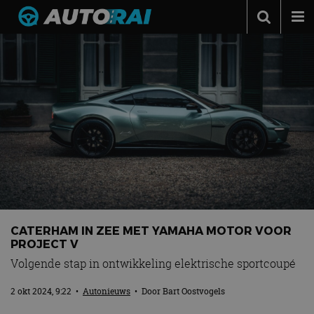
Autonieuws
Podcast
Autotests
Automerken
Adverteren
Contact
MotorRAI.nl
CATERHAM IN ZEE MET YAMAHA MOTOR VOOR
PROJECT V
Volgende stap in ontwikkeling elektrische sportcoupé
2 okt 2024, 9:22
•
Autonieuws
• Door
Bart Oostvogels