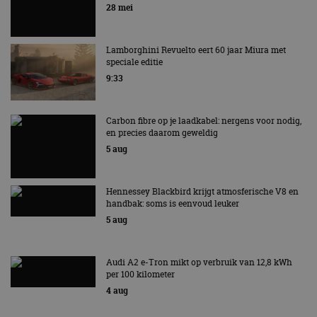
EV Experience 2026 van 24 tot 26 september
28 mei
Lamborghini Revuelto eert 60 jaar Miura met
speciale editie
9:33
Carbon fibre op je laadkabel: nergens voor nodig,
en precies daarom geweldig
5 aug
Hennessey Blackbird krijgt atmosferische V8 en
handbak: soms is eenvoud leuker
5 aug
Audi A2 e-Tron mikt op verbruik van 12,8 kWh
per 100 kilometer
4 aug