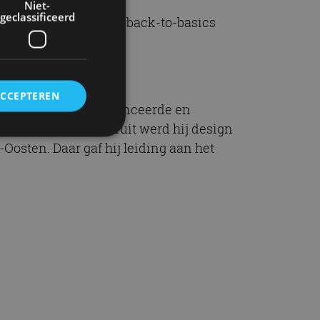
Niet-
geclassificeerd
narelly Design-1, een back-to-basics
ACCEPTEREN
ollecties ontwierp, lanceerde en
hitectuur. Van daaruit werd hij design
Oosten. Daar gaf hij leiding aan het
rd
elding en
ervice om
es van de bezoeker
unen van de
den van