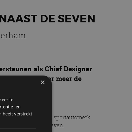
NAAST DE SEVEN
aterham
rsteunen als Chief Designer
j ontwierp onder meer de
×
keer te
tentie- en
 heeft verstrekt
j Caterham. Het Britse sportautomerk
ellenreeks vorm te geven.