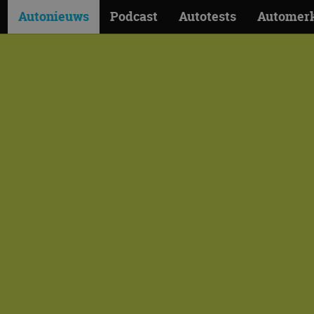
Autonieuws
Podcast
Autotests
Automer