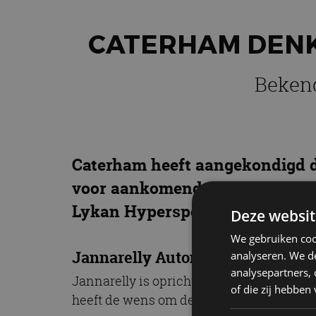
CATERHAM DENK
Bekend
Caterham heeft aangekondigd d
voor aankomende projecten. Ja
Lykan Hypersport en de Fenyr 
Deze websit
We gebruiken coo
Jannarelly Automotive
analyseren. We de
analysepartners,
Jannarelly is oprichter van Jannarelly A
of die zij hebbe
heeft de wens om de ontwerptaal van to