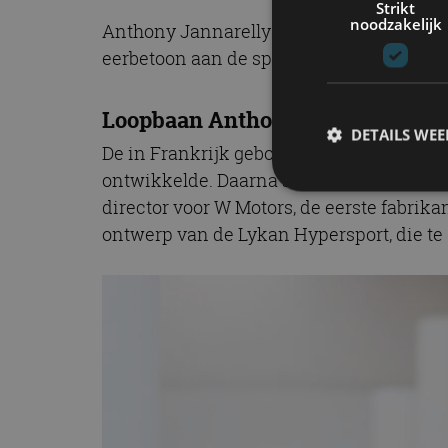
Strikt
noodzakelijk
Anthony Jannarelly bezit zelf al tien ja
eerbetoon aan de sportwagens van de jare
Loopbaan
Anthony Jannarelly
DETAILS WE
De in Frankrijk geboren ontwerper begon 
ontwikkelde. Daarna stapte hij over naar
director voor W Motors, de eerste fabrik
ontwerp van de Lykan Hypersport, die te 
S
Strikt noodzakelijke
accountbeheer. De we
Naam
cf_clearance