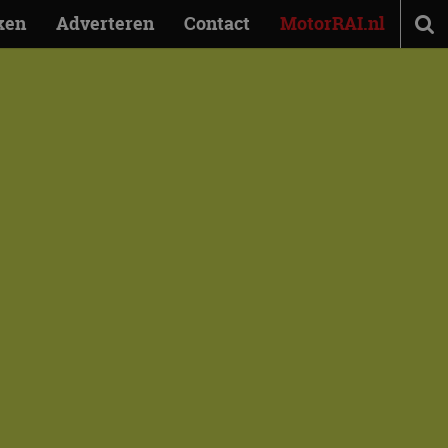
ken
Adverteren
Contact
MotorRAI.nl