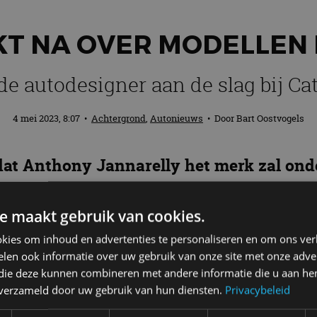
T NA OVER MODELLEN 
e autodesigner aan de slag bij C
4 mei 2023, 8:07
•
Achtergrond
,
Autonieuws
• Door
Bart Oostvogels
at Anthony Jannarelly het merk zal onde
nnarelly kan je kennen van W Motors. Hi
Supersport.
e maakt gebruik van cookies.
kies om inhoud en advertenties te personaliseren en om ons ver
len ook informatie over uw gebruik van onze site met onze adver
 die deze kunnen combineren met andere informatie die u aan hen
utomotive en gaat op consultancybasis aan de slag bi
n verzameld door uw gebruik van hun diensten.
Privacybeleid
ekomstige producten buiten de bestaande Seven-mod