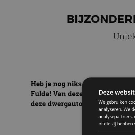
BIJZONDERE
Uniek
Heb je nog niks om handen deze
Deze websit
Fulda! Van deze bijzondere mic
We gebruiken coo
deze dwergauto…
analyseren. We de
analysepartners,
of die zij hebbe