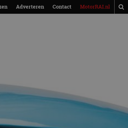
ken
Adverteren
Contact
MotorRAI.nl