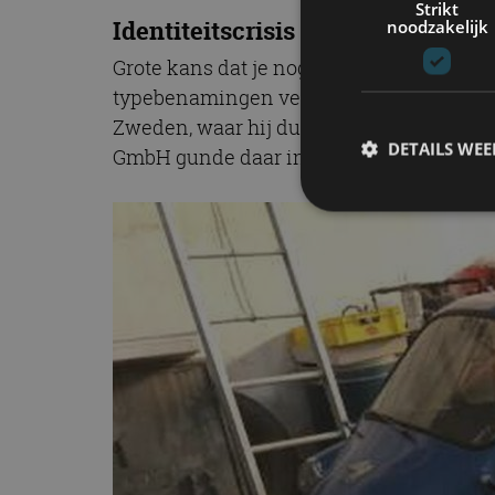
Strikt
Identiteitscrisis
noodzakelijk
Grote kans dat je nog nooit gehoord hebt 
typebenamingen verkocht. In Ierland hee
Zweden, waar hij dus de Fram King Fulda 
DETAILS WE
GmbH gunde daar in 1950 de Fuldamobil h
S
Strikt noodzakelijke
accountbeheer. De we
Naam
cf_clearance