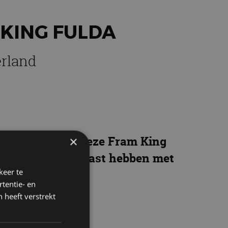
 KING FULDA
erland
t dacht je van deze Fram King
×
et alleen geen haast hebben met
keer te
tentie- en
 heeft verstrekt