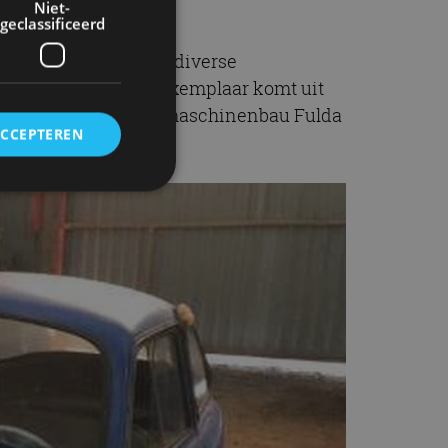
Niet-
geclassificeerd
leine autootje is met diverse
and de Bambino. Dit exemplaar komt uit
 Duitsland. De Elektromaschinenbau Fulda
ACCEPTEREN
rd
elding en
ervice om
es van de bezoeker
unen van de
den van