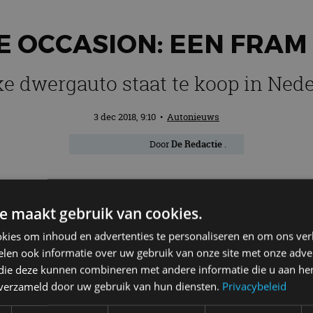
 OCCASION: EEN FRAM
e dwergauto staat te koop in Ned
3 dec 2018, 9:10
•
Autonieuws
Door
De Redactie
.
 winter en zoek je een uniek project? Wa
e maakt gebruik van cookies.
rocar zijn er slechts 440 gebouwd. Je mo
kies om inhoud en advertenties te personaliseren en om ons ver
len ook informatie over uw gebruik van onze site met onze adver
 die deze kunnen combineren met andere informatie die u aan hen
n verzameld door uw gebruik van hun diensten.
Privacybeleid