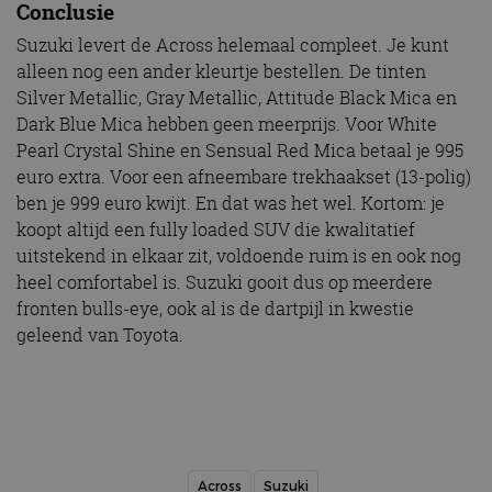
Conclusie
veiligheid 
website fun
het bieden
Suzuki levert de Across helemaal compleet. Je kunt
beschermi
alleen nog een ander kleurtje bestellen. De tinten
kwaadaard
bezoekers.
Silver Metallic, Gray Metallic, Attitude Black Mica en
CookieScriptConsent
4 weken 2
Deze cooki
CookieScript
Dark Blue Mica hebben geen meerprijs. Voor White
dagen
gebruikt d
autorai.nl
Google Privacy Policy
Pearl Crystal Shine en Sensual Red Mica betaal je 995
Cookie-Scr
service om
euro extra. Voor een afneembare trekhaakset (13-polig)
cookievoo
bezoekers 
ben je 999 euro kwijt. En dat was het wel. Kortom: je
onthouden.
banner van
koopt altijd een fully loaded SUV die kwalitatief
Script.com 
uitstekend in elkaar zit, voldoende ruim is en ook nog
noodzakeli
te werken.
heel comfortabel is. Suzuki gooit dus op meerdere
fronten bulls-eye, ook al is de dartpijl in kwestie
geleend van Toyota.
Aanbieder
Naam
Vervaldatum
Omschrijvi
Aanbieder
/
Domein
Naam
Vervaldatum
Omschrijving
/
Domein
omx_consent
.autorai.nl
1 jaar
_ga
1 jaar 1
Deze cookienaam
Google
Aanbieder
/
Naam
Vervaldatum
Omschrijving
g_id_2026041511536766
autorai.nl
1 jaar
maand
is gekoppeld aan
LLC
Domein
Google Universal
.autorai.nl
Analytics - wat een
Across
Suzuki
_fbp
2 maanden 4
Gebruikt door