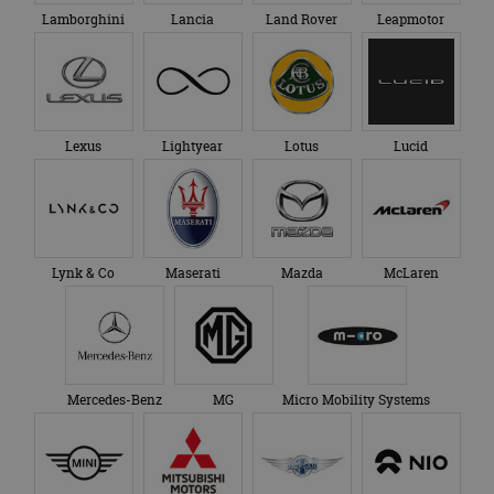
Lamborghini
Lancia
Land Rover
Leapmotor
Lexus
Lightyear
Lotus
Lucid
Lynk & Co
Maserati
Mazda
McLaren
Mercedes-Benz
MG
Micro Mobility Systems