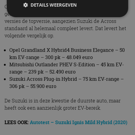
DETAILS WEERGEVEN
Concurrenten heeft de Suzuki Across Plug-in Hybrid
genoeg. Om het eerlijk te houden pakken we van alle
versies de topversie, aangezien Suzuki de Across
standaard al helemaal compleet levert. Dat levert het
Strikt noodzakelijk
Prestatie
Targeting
volgende vergelijk op.
Functioneel
Niet-geclassificeerd
Opel Grandland X Hybrid4 Business Elegance – 50
Strikt noodzakelijke cookies maken de
kernfunctionaliteiten van de website mogelijk, zoals
km EV-range – 300 pk – 48.049 euro
gebruikersaanmelding en accountbeheer. De
Mitsubishi Outlander PHEV S-Edition – 45 km EV-
website kan niet goed worden gebruikt zonder de
strikt noodzakelijke cookies.
range – 239 pk – 52.490 euro
Aanbieder
/
Suzuki Across Plug-in Hybrid – 75 km EV-range –
Naam
Vervaldatum
Omschrijv
Domein
306 pk – 55.900 euro
cf_clearance
1 jaar
Deze cooki
Cloudflare,
gebruikt d
Inc.
CloudFlare
De Suzuki is in deze kwestie de duurste auto, maar
.autorai.nl
vertrouwd
heeft ook een aanzienlijk groter EV-bereik.
te identific
beveiligin
op basis va
adres van 
LEES OOK:
Autotest – Suzuki Ignis Mild Hybrid (2020)
te omzeilen
essentieel 
ondersteu