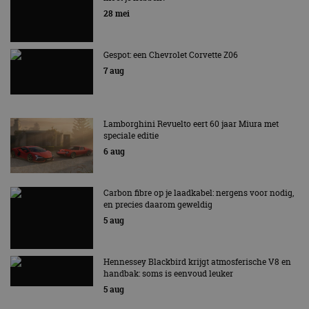
bezocht.
EV Experience 2026 van 24 tot 26 september
te behouden.
28 mei
Gespot: een Chevrolet Corvette Z06
7 aug
Lamborghini Revuelto eert 60 jaar Miura met
speciale editie
6 aug
Carbon fibre op je laadkabel: nergens voor nodig,
en precies daarom geweldig
5 aug
Hennessey Blackbird krijgt atmosferische V8 en
handbak: soms is eenvoud leuker
5 aug