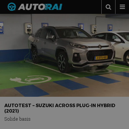
Autonieuws
Podcast
Autotests
Automerken
Adverteren
Contact
MotorRAI.nl
AUTOTEST – SUZUKI ACROSS PLUG-IN HYBRID
(2021)
Solide basis