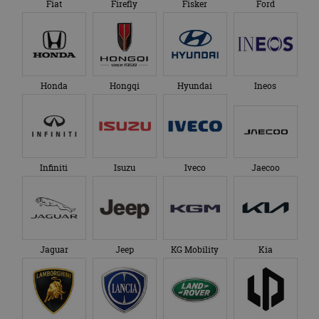
Fiat
Firefly
Fisker
Ford
Honda
Hongqi
Hyundai
Ineos
Infiniti
Isuzu
Iveco
Jaecoo
Jaguar
Jeep
KG Mobility
Kia