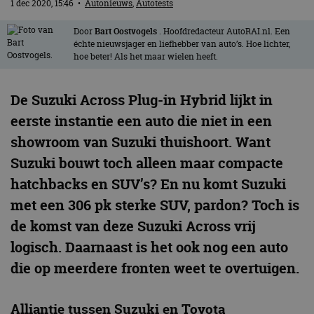
1 dec 2020, 15:46
•
Autonieuws
,
Autotests
Door
Bart Oostvogels
. Hoofdredacteur AutoRAI.nl. Een
échte nieuwsjager en liefhebber van auto’s. Hoe lichter,
hoe beter! Als het maar wielen heeft.
De Suzuki Across Plug-in Hybrid lijkt in
eerste instantie een auto die niet in een
showroom van Suzuki thuishoort. Want
Suzuki bouwt toch alleen maar compacte
hatchbacks en SUV’s? En nu komt Suzuki
met een 306 pk sterke SUV, pardon? Toch is
de komst van deze Suzuki Across vrij
logisch. Daarnaast is het ook nog een auto
die op meerdere fronten weet te overtuigen.
Alliantie tussen Suzuki en Toyota