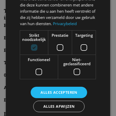
die deze kunnen combineren met andere
Technische specificaties Suzuki Across Plug-
informatie die u aan hen heeft verstrekt of
in Hybrid
die zij hebben verzameld door uw gebruik
van hun diensten.
Privacybeleid
Benzinemotor
: 2.487 cc vier-in-lijn, 185 pk en 227 Nm
Strikt
Prestatie
Targeting
Elektromotor voor
: 182 pk en 270 Nm
noodzakelijk
Elektromotor achter
: 54 pk en 121 Nm
Functioneel
Niet-
Topsnelheid
: 180 km/u
geclassificeerd
0-100
: 6,0 seconden
Accu
: 18,1 kWh lithium-ion
ALLES ACCEPTEREN
Elektrische range
: 75 kilometer
ALLES AFWIJZEN
Een paar concurrenten