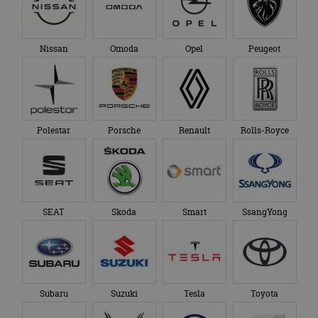
Polestar
Porsche
Renault
Rolls-Royce
SEAT
Skoda
Smart
SsangYong
Subaru
Suzuki
Tesla
Toyota
TVR
VinFast
Volkswagen
Volvo