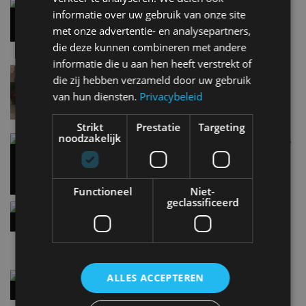
6 aug
informatie over uw gebruik van onze site
met onze advertentie- en analysepartners,
die deze kunnen combineren met andere
Carbon fibre op je laadkabel: nergens voor nodig,
en precies daarom geweldig
informatie die u aan hen heeft verstrekt of
5 aug
die zij hebben verzameld door uw gebruik
van hun diensten.
Privacybeleid
Hennessey Blackbird krijgt atmosferische V8 en
Strikt
Prestatie
Targeting
handbak: soms is eenvoud leuker
noodzakelijk
5 aug
Audi A2 e-Tron mikt op verbruik van 12,8 kWh
Functioneel
Niet-
per 100 kilometer
geclassificeerd
4 aug
Elektrische Geely E2 (tijdelijk) net zo goedkoop
als een Renault Twingo
ALLES ACCEPTEREN
4 aug