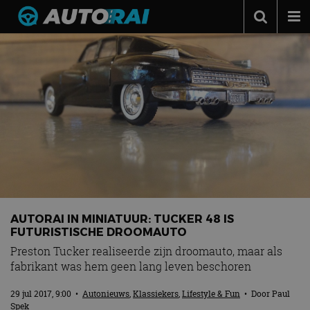
Autonieuws
Podcast
Autotests
Automerken
Adverteren
Contact
MotorRAI.nl
AUTORAI IN MINIATUUR: TUCKER 48 IS
FUTURISTISCHE DROOMAUTO
Preston Tucker realiseerde zijn droomauto, maar als
fabrikant was hem geen lang leven beschoren
29 jul 2017, 9:00
•
Autonieuws
,
Klassiekers
,
Lifestyle & Fun
• Door
Paul
Spek