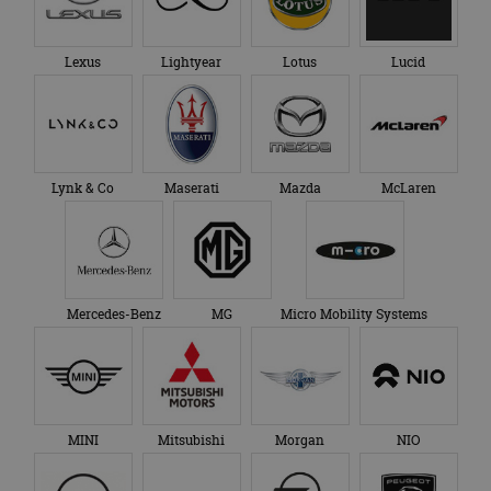
Lynk & Co
Maserati
Mazda
McLaren
Mercedes-Benz
MG
Micro Mobility Systems
MINI
Mitsubishi
Morgan
NIO
Nissan
Omoda
Opel
Peugeot