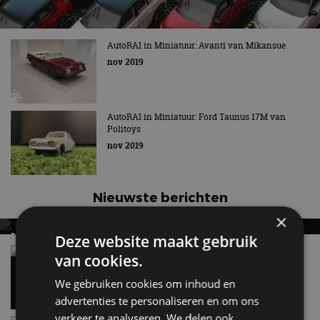
AutoRAI in Miniatuur: Ford Taunus 17M van
Politoys
nov 2019
Nieuwste berichten
MET KORTING NAAR EV EXPERIENCE 2026?
AUTORAI REGELT HET!
Vergelijking: BMW iX3 vs Volvo EX60 – Welke
moet je hebben?
EV Experience 2026 van 24 tot 26 september
28 mei
×
Gespot: een Chevrolet Corvette Z06
Deze website maakt gebruik
7 aug
van cookies.
We gebruiken cookies om inhoud en
Lamborghini Revuelto eert 60 jaar Miura met
advertenties te personaliseren en om ons
speciale editie
verkeer te analyseren. We delen ook