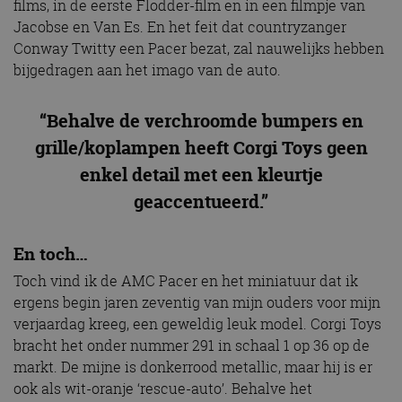
films, in de eerste Flodder-film en in een filmpje van
Jacobse en Van Es. En het feit dat countryzanger
Conway Twitty een Pacer bezat, zal nauwelijks hebben
bijgedragen aan het imago van de auto.
“Behalve de verchroomde bumpers en
grille/koplampen heeft Corgi Toys geen
enkel detail met een kleurtje
geaccentueerd.”
En toch…
Toch vind ik de AMC Pacer en het miniatuur dat ik
ergens begin jaren zeventig van mijn ouders voor mijn
verjaardag kreeg, een geweldig leuk model. Corgi Toys
bracht het onder nummer 291 in schaal 1 op 36 op de
markt. De mijne is donkerrood metallic, maar hij is er
ook als wit-oranje ‘rescue-auto’. Behalve het