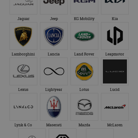
Jaguar
Jeep
KG Mobility
Kia
Lamborghini
Lancia
Land Rover
Leapmotor
Lexus
Lightyear
Lotus
Lucid
Lynk & Co
Maserati
Mazda
McLaren