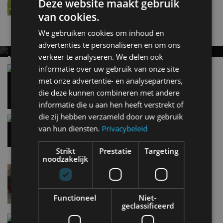
Deze website maakt gebruik
van cookies.
Nieuwste berichten
We gebruiken cookies om inhoud en
advertenties te personaliseren en om ons
verkeer te analyseren. We delen ook
MET KORTING NAAR EV EXPERIENCE 2026?
AUTORAI REGELT HET!
informatie over uw gebruik van onze site
Vergelijking: BMW iX3 vs Volvo EX60 – Welke
moet je hebben?
met onze advertentie- en analysepartners,
EV Experience 2026 van 24 tot 26 september
28 mei
die deze kunnen combineren met andere
informatie die u aan hen heeft verstrekt of
die zij hebben verzameld door uw gebruik
Gespot: een Chevrolet Corvette Z06
van hun diensten.
Privacybeleid
15:38
Strikt
Prestatie
Targeting
noodzakelijk
Lamborghini Revuelto eert 60 jaar Miura met
speciale editie
6 aug
Functioneel
Niet-
geclassificeerd
Carbon fibre op je laadkabel: nergens voor nodig,