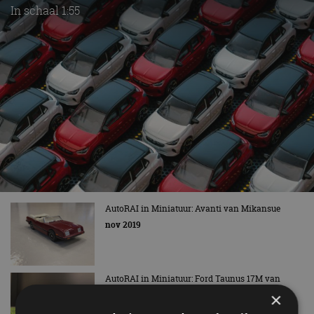
In schaal 1:55
AutoRAI in Miniatuur: Avanti van Mikansue
nov 2019
AutoRAI in Miniatuur: Ford Taunus 17M van
Politoys
×
nov 2019