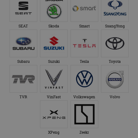
SEAT
Skoda
Smart
SsangYong
Subaru
Suzuki
Tesla
Toyota
TVR
VinFast
Volkswagen
Volvo
XPeng
Zeekr