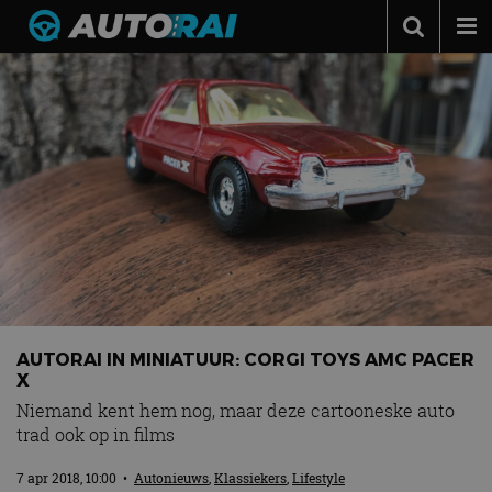
Autonieuws
Podcast
Autotests
Automerken
Adverteren
Contact
MotorRAI.nl
AUTORAI IN MINIATUUR: CORGI TOYS AMC PACER
X
Niemand kent hem nog, maar deze cartooneske auto
trad ook op in films
7 apr 2018, 10:00
•
Autonieuws
,
Klassiekers
,
Lifestyle