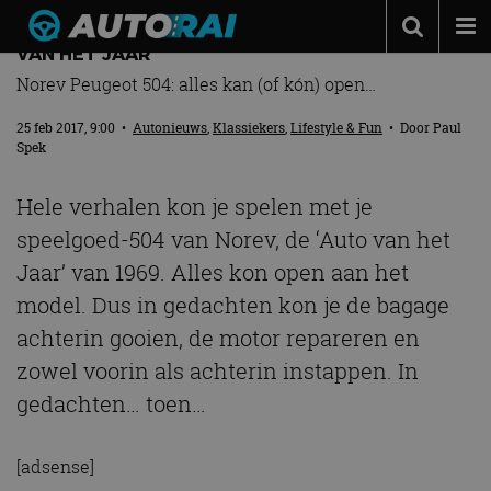
AUTORAI IN MINIATUUR: NOG ZO’N OUDE AUTO
VAN HET JAAR
Autonieuws
Norev Peugeot 504: alles kan (of kón) open…
Podcast
25 feb 2017, 9:00
•
Autonieuws
,
Klassiekers
,
Lifestyle & Fun
• Door
Paul
Spek
Autotests
Automerken
Hele verhalen kon je spelen met je
speelgoed-504 van Norev, de ‘Auto van het
Adverteren
Jaar’ van 1969. Alles kon open aan het
Contact
model. Dus in gedachten kon je de bagage
MotorRAI.nl
achterin gooien, de motor repareren en
zowel voorin als achterin instappen. In
gedachten… toen…
[adsense]