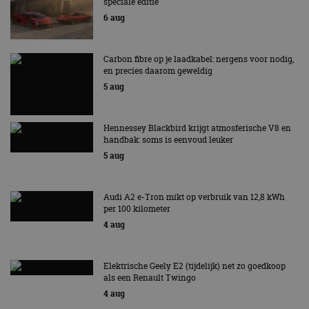
speciale editie
6 aug
Carbon fibre op je laadkabel: nergens voor nodig,
en precies daarom geweldig
5 aug
Hennessey Blackbird krijgt atmosferische V8 en
handbak: soms is eenvoud leuker
5 aug
Audi A2 e-Tron mikt op verbruik van 12,8 kWh
per 100 kilometer
4 aug
Elektrische Geely E2 (tijdelijk) net zo goedkoop
als een Renault Twingo
4 aug