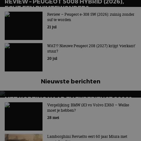
REVIEW – PEUGEOT 5008 HYBRID (2026),
ECHT EEN RUIMTEWONDER?
Review – Peugeot e-308 SW (2026): zuinig zonder
Gul en zuinig tegelijk!
suf te worden
21 jul
WAT!? Nieuwe Peugeot 208 (2027) krijgt ‘vierkant’
stuur?
20 jul
Nieuwste berichten
MET KORTING NAAR EV EXPERIENCE 2026?
AUTORAI REGELT HET!
Vergelijking: BMW iX3 vs Volvo EX60 – Welke
moet je hebben?
EV Experience 2026 van 24 tot 26 september
28 mei
Lamborghini Revuelto eert 60 jaar Miura met