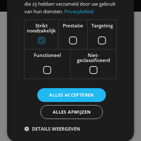
die zij hebben verzameld door uw gebruik
van hun diensten.
Privacybeleid
Alle automerken
Strikt
Prestatie
Targeting
Selecteer een merk voor meer informatie, modellen
noodzakelijk
en alle nieuwsberichten
Functioneel
Niet-
geclassificeerd
Abarth
Aiways
Alfa Romeo
Alpine
ALLES ACCEPTEREN
Aston Martin
Audi
Bentley
BMW
ALLES AFWIJZEN
DETAILS WEERGEVEN