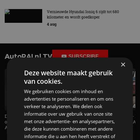
Vernieuwde Hyundai Ioniq 6 rijdt tot 680
kilometer en wordt goedkoper
4 aug
AutoRAI.nl TV
SUBSCRIBE
×
Deze website maakt gebruik
van cookies.
We gebruiken cookies om inhoud en
advertenties te personaliseren en om ons
verkeer te analyseren. We delen ook
informatie over uw gebruik van onze site
De Renault Twingo heeft een
De perfecte (gezins)taxi? - 
met onze advertentie- en analysepartners,
opvallende snelheidsmeter! -
ES500e (2026) - REVIEW - AL
AutoRAI TV
UITGELEGD! - AutoRAI TV
die deze kunnen combineren met andere
informatie die u aan hen heeft verstrekt of