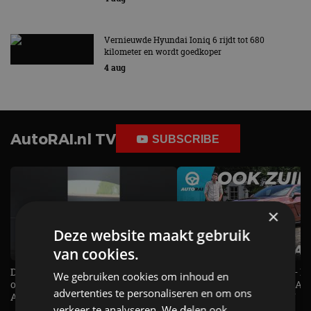
Vernieuwde Hyundai Ioniq 6 rijdt tot 680
kilometer en wordt goedkoper
4 aug
AutoRAI.nl TV
SUBSCRIBE
×
Deze website maakt gebruik
van cookies.
De Renault Twingo heeft een
De perfecte (gezins)taxi? - 
We gebruiken cookies om inhoud en
opvallende snelheidsmeter! -
ES500e (2026) - REVIEW - AL
advertenties te personaliseren en om ons
AutoRAI TV
UITGELEGD! - AutoRAI TV
verkeer te analyseren. We delen ook