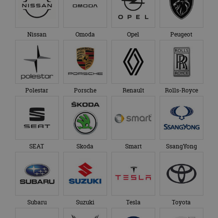
_ga_SC6JKZPPKY
.autorai.nl
1 jaar 1
Deze cookie wordt
eindgebruiker heeft
maand
gebruikt door
gezien voordat hij de
Google Analytics
genoemde website
om de sessiestatus
bezocht.
te behouden.
Nissan
Omoda
Opel
Peugeot
Polestar
Porsche
Renault
Rolls-Royce
SEAT
Skoda
Smart
SsangYong
Subaru
Suzuki
Tesla
Toyota