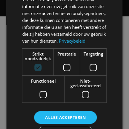
informatie over uw gebruik van onze site
met onze advertentie- en analysepartners,
die deze kunnen combineren met andere
Alle automerken
informatie die u aan hen heeft verstrekt of
Selecteer een merk voor meer informatie, modellen
die zij hebben verzameld door uw gebruik
en alle nieuwsberichten
van hun diensten.
Privacybeleid
Strikt
Prestatie
Targeting
noodzakelijk
Abarth
Aiways
Alfa Romeo
Alpine
Functioneel
Niet-
geclassificeerd
Aston Martin
Audi
Bentley
BMW
ALLES ACCEPTEREN