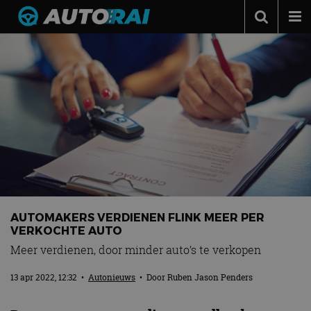
Autonieuws
Podcast
Autotests
Automerken
Adverteren
Contact
MotorRAI.nl
AUTOMAKERS VERDIENEN FLINK MEER PER
VERKOCHTE AUTO
Meer verdienen, door minder auto’s te verkopen
13 apr 2022, 12:32
•
Autonieuws
• Door
Ruben Jason Penders