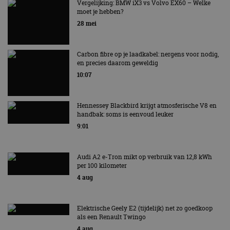
AUTORAI REGELT HET!
Vergelijking: BMW iX3 vs Volvo EX60 – Welke
moet je hebben?
EV Experience 2026 van 24 tot 26 september
28 mei
Carbon fibre op je laadkabel: nergens voor nodig,
en precies daarom geweldig
10:07
Hennessey Blackbird krijgt atmosferische V8 en
handbak: soms is eenvoud leuker
9:01
Audi A2 e-Tron mikt op verbruik van 12,8 kWh
per 100 kilometer
4 aug
Elektrische Geely E2 (tijdelijk) net zo goedkoop
als een Renault Twingo
4 aug