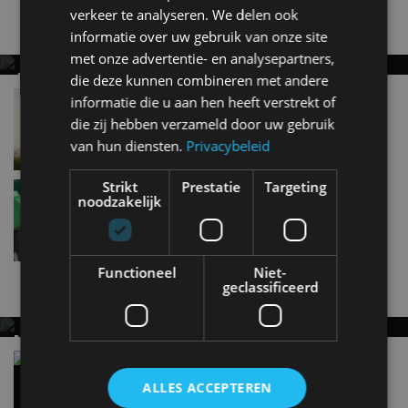
verkeer te analyseren. We delen ook
Gerelateerde berichten
informatie over uw gebruik van onze site
met onze advertentie- en analysepartners,
AUTOVERKOOP IN NEDERLAND DAALT
die deze kunnen combineren met andere
VERDER IN APRIL 2026
Autoverkoop eerste kwartaal 2025: flinke daling
informatie die u aan hen heeft verstrekt of
en hybride verslaat EV!
die zij hebben verzameld door uw gebruik
Tot nu toe 9,9 procent minder auto's verkocht dan in
apr 2025
2025
van hun diensten.
Privacybeleid
Strikt
Prestatie
Targeting
Elektrische auto’s en hybrides domineren de
noodzakelijk
markt in 2024
jan 2025
Functioneel
Niet-
geclassificeerd
Nieuwste berichten
MET KORTING NAAR EV EXPERIENCE 2026?
AUTORAI REGELT HET!
Vergelijking: BMW iX3 vs Volvo EX60 – Welke
moet je hebben?
EV Experience 2026 van 24 tot 26 september
ALLES ACCEPTEREN
28 mei