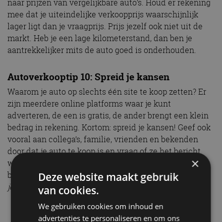
naar prijzen van vergelijkbare auto’s. Houd er rekening
mee dat je uiteindelijke verkoopprijs waarschijnlijk
lager ligt dan je vraagprijs. Prijs jezelf ook niet uit de
markt. Heb je een lage kilometerstand, dan ben je
aantrekkelijker mits de auto goed is onderhouden.
Autoverkooptip 10: Spreid je kansen
Waarom je auto op slechts één site te koop zetten? Er
zijn meerdere online platforms waar je kunt
adverteren, de een is gratis, de ander brengt een klein
bedrag in rekening. Kortom: spreid je kansen! Geef ook
vooral aan collega’s, familie, vrienden en bekenden
door dat je auto te koop is en vraag of ze het bericht
×
willen delen op Facebook. Hoe groter de olievlek, hoe
beter.
Namens AutoRAI.nl, succes met de verkoop van
Deze website maakt gebruik
je auto!
van cookies.
We gebruiken cookies om inhoud en
Autoverkoop
advertenties te personaliseren en om ons