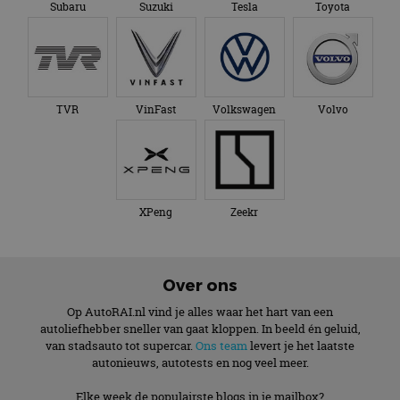
Subaru
Suzuki
Tesla
Toyota
TVR
VinFast
Volkswagen
Volvo
XPeng
Zeekr
Over ons
Op AutoRAI.nl vind je alles waar het hart van een
autoliefhebber sneller van gaat kloppen. In beeld én geluid,
van stadsauto tot supercar.
Ons team
levert je het laatste
autonieuws, autotests en nog veel meer.
Elke week de populairste blogs in je mailbox?