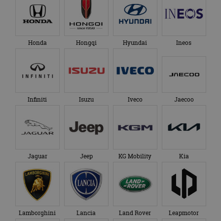
Honda
Hongqi
Hyundai
Ineos
Infiniti
Isuzu
Iveco
Jaecoo
Jaguar
Jeep
KG Mobility
Kia
Lamborghini
Lancia
Land Rover
Leapmotor