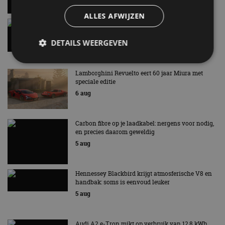
ALLES AFWIJZEN
Gespot: een Chevrolet Corvette Z06
7 aug
DETAILS WEERGEVEN
Lamborghini Revuelto eert 60 jaar Miura met
speciale editie
Strikt noodzakelijk
Prestatie
Targeting
6 aug
Functioneel
Niet-geclassificeerd
Strikt noodzakelijke cookies maken de
Carbon fibre op je laadkabel: nergens voor nodig,
kernfunctionaliteiten van de website mogelijk, zoals
en precies daarom geweldig
gebruikersaanmelding en accountbeheer. De
website kan niet goed worden gebruikt zonder de
5 aug
strikt noodzakelijke cookies.
Aanbieder
/
Naam
Vervaldatum
Omschrijv
Domein
Hennessey Blackbird krijgt atmosferische V8 en
handbak: soms is eenvoud leuker
cf_clearance
1 jaar
Deze cooki
Cloudflare,
gebruikt d
5 aug
Inc.
CloudFlare
.autorai.nl
vertrouwd
te identific
beveiligin
Audi A2 e-Tron mikt op verbruik van 12,8 kWh