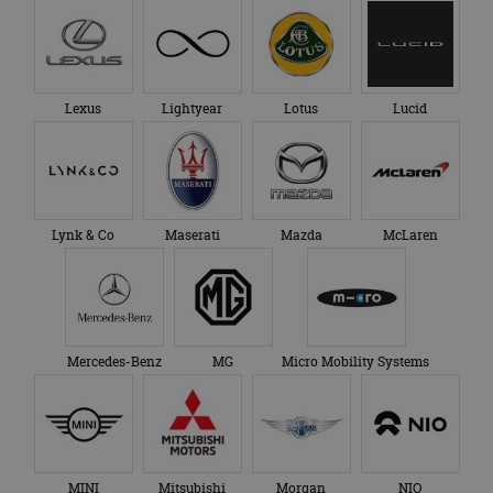
Lexus
Lightyear
Lotus
Lucid
Lynk & Co
Maserati
Mazda
McLaren
Mercedes-Benz
MG
Micro Mobility Systems
MINI
Mitsubishi
Morgan
NIO