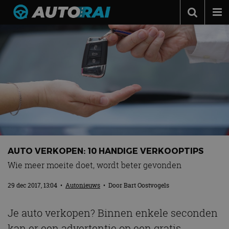
Autonieuws
Podcast
Autotests
Automerken
Adverteren
Contact
MotorRAI.nl
AUTO VERKOPEN: 10 HANDIGE VERKOOPTIPS
Wie meer moeite doet, wordt beter gevonden
29 dec 2017, 13:04
•
Autonieuws
• Door
Bart Oostvogels
Je auto verkopen? Binnen enkele seconden
kan er een advertentie op een gratis