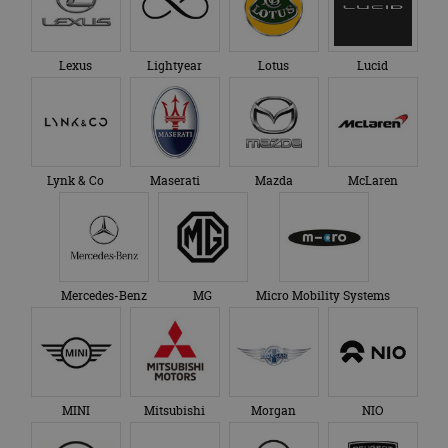
Lexus
Lightyear
Lotus
Lucid
Lynk & Co
Maserati
Mazda
McLaren
Mercedes-Benz
MG
Micro Mobility Systems
MINI
Mitsubishi
Morgan
NIO