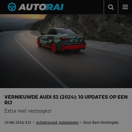
Autonieuws
Podcast
Autotests
Automerken
Adverteren
Contact
MotorRAI.nl
VERNIEUWDE AUDI S3 (2024): 10 UPDATES OP EEN
RIJ
Extra veel vermogen!
20 feb 2024, 9:12
•
Achtergrond
,
Autonieuws
• Door
Bart Oostvogels