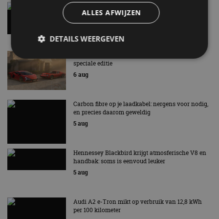
Gespot: een Chevrolet Corvette Z06
ALLES AFWIJZEN
7 aug
DETAILS WEERGEVEN
Lamborghini Revuelto eert 60 jaar Miura met
speciale editie
6 aug
Strikt noodzakelijk
Prestatie
Targeting
Functioneel
Niet-geclassificeerd
Carbon fibre op je laadkabel: nergens voor nodig,
Strikt noodzakelijke cookies maken de
en precies daarom geweldig
kernfunctionaliteiten van de website mogelijk, zoals
5 aug
gebruikersaanmelding en accountbeheer. De
website kan niet goed worden gebruikt zonder de
strikt noodzakelijke cookies.
Hennessey Blackbird krijgt atmosferische V8 en
Aanbieder
/
Naam
Vervaldatum
Omschrijv
handbak: soms is eenvoud leuker
Domein
5 aug
cf_clearance
1 jaar
Deze cooki
Cloudflare,
gebruikt d
Inc.
CloudFlare
.autorai.nl
vertrouwd
Audi A2 e-Tron mikt op verbruik van 12,8 kWh
te identific
per 100 kilometer
beveiligin