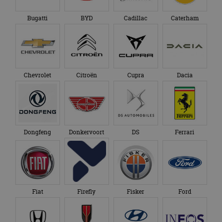
advertenties die de
_ga_SC6JKZPPKY
.autorai.nl
1 jaar 1
Deze cookie wordt
eindgebruiker heeft
maand
gebruikt door
Bugatti
BYD
Cadillac
Caterham
gezien voordat hij de
Google Analytics
genoemde website
om de sessiestatus
bezocht.
te behouden.
Chevrolet
Citroën
Cupra
Dacia
Dongfeng
Donkervoort
DS
Ferrari
Fiat
Firefly
Fisker
Ford