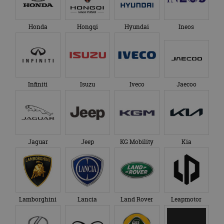
Honda
Hongqi
Hyundai
Ineos
Infiniti
Isuzu
Iveco
Jaecoo
Jaguar
Jeep
KG Mobility
Kia
Lamborghini
Lancia
Land Rover
Leapmotor