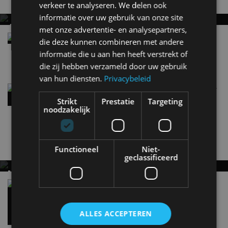
verkeer te analyseren. We delen ook
informatie over uw gebruik van onze site
AUDI A2 E-TRON MIKT OP VERBRUIK VAN
met onze advertentie- en analysepartners,
12,8 KWH PER 100 KILOMETER
Nieuw topmodel van Audi – Audi Q9 haalt alles
die deze kunnen combineren met andere
uit de kast
informatie die u aan hen heeft verstrekt of
30 jul
die zij hebben verzameld door uw gebruik
van hun diensten.
Privacybeleid
Audi A6 Allroad (2026) krijgt voor het eerst plug-
in hybride aandrijflijn
Strikt
Prestatie
Targeting
16 jun
noodzakelijk
Nieuwste berichten
Functioneel
Niet-
geclassificeerd
MET KORTING NAAR EV EXPERIENCE 2026?
AUTORAI REGELT HET!
Vergelijking: BMW iX3 vs Volvo EX60 – Welke
moet je hebben?
EV Experience 2026 van 24 tot 26 september
28 mei
ALLES ACCEPTEREN