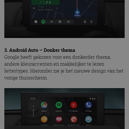
3. Android Auto – Donker thema
Google heeft gekozen voor een donkerder thema,
andere kleuraccenten en makkelijker te lezen
lettertypes. Hieronder zie je het nieuwe design van het
vorige thuisscherm.