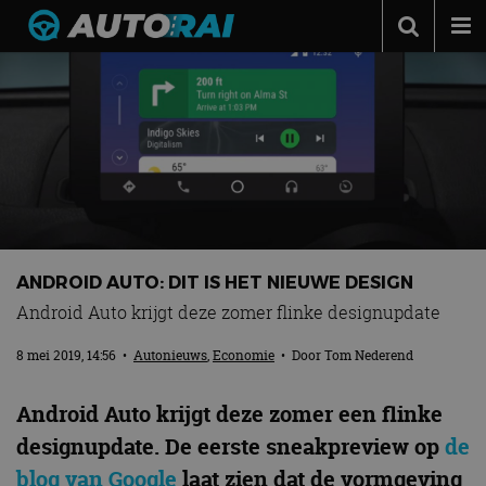
Autonieuws
Podcast
Autotests
Automerken
Adverteren
Contact
ANDROID AUTO: DIT IS HET NIEUWE DESIGN
Android Auto krijgt deze zomer flinke designupdate
MotorRAI.nl
8 mei 2019, 14:56
•
Autonieuws
,
Economie
• Door
Tom Nederend
Android Auto krijgt deze zomer een flinke
designupdate. De eerste sneakpreview op
de
blog van Google
laat zien dat de vormgeving