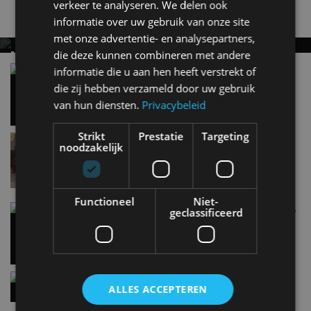
verkeer te analyseren. We delen ook
Nieuwste berichten
informatie over uw gebruik van onze site
met onze advertentie- en analysepartners,
die deze kunnen combineren met andere
MET KORTING NAAR EV EXPERIENCE 2026?
AUTORAI REGELT HET!
Vergelijking: BMW iX3 vs Volvo EX60 – Welke
informatie die u aan hen heeft verstrekt of
moet je hebben?
die zij hebben verzameld door uw gebruik
EV Experience 2026 van 24 tot 26 september
28 mei
van hun diensten.
Privacybeleid
Strikt
Prestatie
Targeting
Lamborghini Revuelto eert 60 jaar Miura met
noodzakelijk
speciale editie
9:33
Functioneel
Niet-
Carbon fibre op je laadkabel: nergens voor nodig,
geclassificeerd
en precies daarom geweldig
5 aug
Hennessey Blackbird krijgt atmosferische V8 en
ALLES ACCEPTEREN
handbak: soms is eenvoud leuker
5 aug