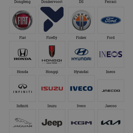
Dongfeng
Donkervoort
DS
Ferrari
advertenties die de
_ga_SC6JKZPPKY
.autorai.nl
1 jaar 1
Deze cookie wordt
eindgebruiker heeft
maand
gebruikt door
gezien voordat hij de
Google Analytics
genoemde website
om de sessiestatus
bezocht.
te behouden.
Fiat
Firefly
Fisker
Ford
Honda
Hongqi
Hyundai
Ineos
Infiniti
Isuzu
Iveco
Jaecoo