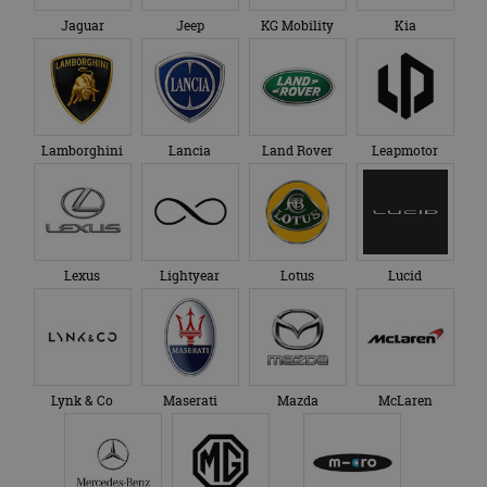
Jaguar
Jeep
KG Mobility
Kia
Lamborghini
Lancia
Land Rover
Leapmotor
Lexus
Lightyear
Lotus
Lucid
Lynk & Co
Maserati
Mazda
McLaren