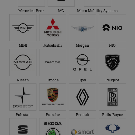
Mercedes-Benz
MG
Micro Mobility Systems
MINI
Mitsubishi
Morgan
NIO
Nissan
Omoda
Opel
Peugeot
Polestar
Porsche
Renault
Rolls-Royce