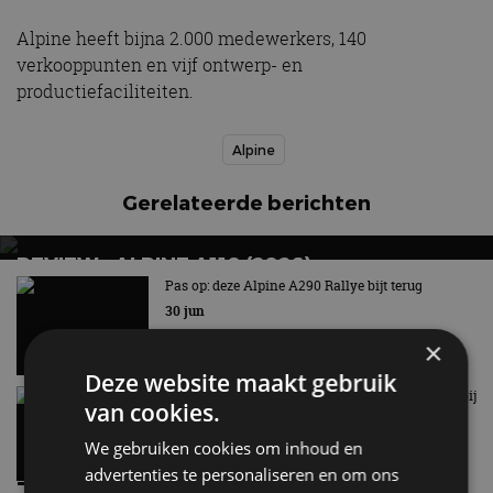
Alpine heeft bijna 2.000 medewerkers, 140
verkooppunten en vijf ontwerp- en
productiefaciliteiten.
Alpine
Gerelateerde berichten
REVIEW – ALPINE A110 (2026)
Pas op: deze Alpine A290 Rallye bijt terug
Nog één keer puur genieten
30 jun
×
Deze website maakt gebruik
“Motorgeluid nabootsen in een EV, dat doen we bij
van cookies.
Alpine niet“
17 jun
We gebruiken cookies om inhoud en
advertenties te personaliseren en om ons