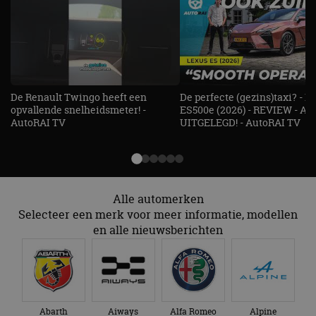
adres van 
te omzeilen
essentieel 
ondersteu
veiligheid 
website fun
het bieden
beschermi
kwaadaard
De Renault Twingo heeft een
De perfecte (gezins)taxi? - 
bezoekers.
opvallende snelheidsmeter! -
ES500e (2026) - REVIEW - AL
CookieScriptConsent
4 weken 2
Deze cooki
CookieScript
AutoRAI TV
UITGELEGD! - AutoRAI TV
dagen
gebruikt d
autorai.nl
Google Privacy Policy
Cookie-Scr
service om
cookievoo
bezoekers 
onthouden.
banner van
Script.com 
Alle automerken
noodzakeli
Selecteer een merk voor meer informatie, modellen
te werken.
en alle nieuwsberichten
Aanbieder
Naam
Vervaldatum
Omschrijvi
Aanbieder
/
Domein
Naam
Vervaldatum
Omschrijving
/
Domein
Abarth
Aiways
Alfa Romeo
Alpine
omx_consent
.autorai.nl
1 jaar