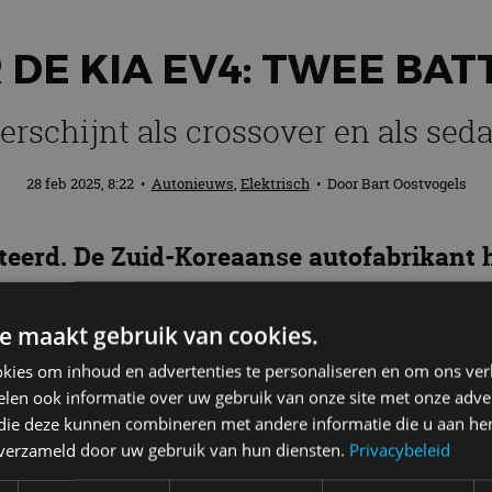
 DE KIA EV4: TWEE BAT
erschijnt als crossover en als sed
28 feb 2025, 8:22
•
Autonieuws
,
Elektrisch
• Door
Bart Oostvogels
enteerd. De Zuid-Koreaanse autofabrikant
over de Kia EV4 die als crossover en als s
e maakt gebruik van cookies.
kies om inhoud en advertenties te personaliseren en om ons ver
len ook informatie over uw gebruik van onze site met onze adver
terijopties: een standaardaccu van 58,3 kWh en een 
 die deze kunnen combineren met andere informatie die u aan hen
 voor de long-range versie volgens de WLTP-normen. D
n verzameld door uw gebruik van hun diensten.
Privacybeleid
ackvariant met een grotere batterij een bereik heeft 