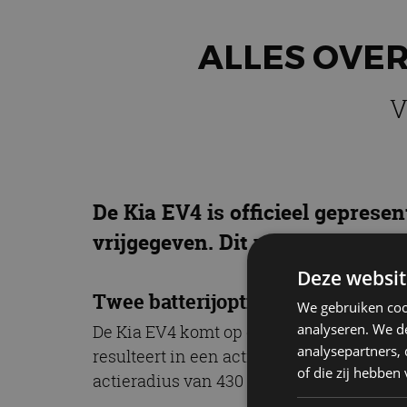
ALLES OVER
V
De Kia EV4 is officieel gepres
vrijgegeven. Dit moet je weten 
Deze websit
Twee batterijopties voor Kia EV4
We gebruiken coo
analyseren. We de
De Kia EV4 komt op de markt met twee bat
analysepartners,
resulteert in een actieradius tot 630 km
of die zij hebbe
actieradius van 430 km, terwijl de hatchb