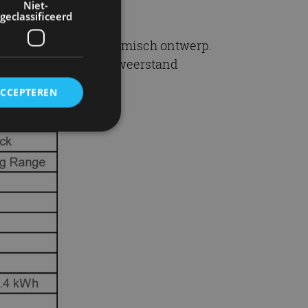
Niet-
geclassificeerd
ptimaliseerd aerodynamisch ontwerp.
,23 Cd wordt de luchtweerstand
de auto.
ACCEPTEREN
rd
elding en
ervice om
es van de bezoeker
unen van de
den van