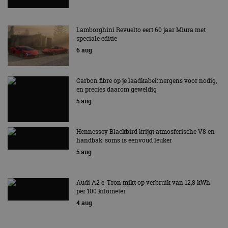
Lamborghini Revuelto eert 60 jaar Miura met
speciale editie
6 aug
Carbon fibre op je laadkabel: nergens voor nodig,
en precies daarom geweldig
5 aug
Hennessey Blackbird krijgt atmosferische V8 en
handbak: soms is eenvoud leuker
5 aug
Audi A2 e-Tron mikt op verbruik van 12,8 kWh
per 100 kilometer
4 aug