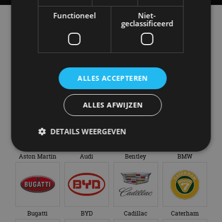
Functioneel
Niet-
Alle automerken
geclassificeerd
Selecteer een merk voor meer informatie, modellen
en alle nieuwsberichten
ALLES ACCEPTEREN
Abarth
Aiways
Alfa Romeo
Alpine
ALLES AFWIJZEN
DETAILS WEERGEVEN
Aston Martin
Audi
Bentley
BMW
Strikt noodzakelijk
Prestatie
Targeting
Functioneel
Niet-geclassificeerd
Strikt noodzakelijke cookies maken de
kernfunctionaliteiten van de website mogelijk, zoals
Bugatti
BYD
Cadillac
Caterham
gebruikersaanmelding en accountbeheer. De