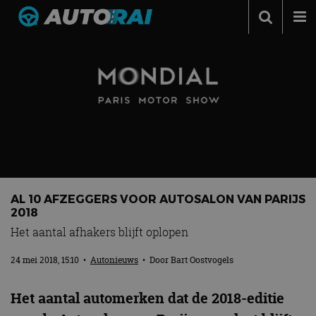
Autonieuws
Podcast
Autotests
Automerken
Adverteren
Contact
AL 10 AFZEGGERS VOOR AUTOSALON VAN PARIJS
MotorRAI.nl
2018
Het aantal afhakers blijft oplopen
24 mei 2018, 15:10
•
Autonieuws
• Door
Bart Oostvogels
Het aantal automerken dat de 2018-editie