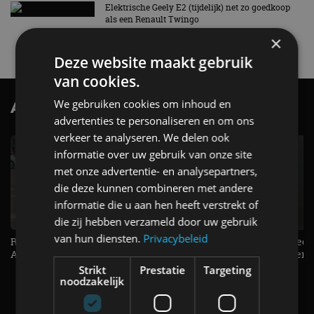
Elektrische Geely E2 (tijdelijk) net zo goedkoop
als een Renault Twingo
4 aug
×
Deze website maakt gebruik
van cookies.
We gebruiken cookies om inhoud en
AutoRAI.nl TV
SUBSCRIBE
advertenties te personaliseren en om ons
verkeer te analyseren. We delen ook
informatie over uw gebruik van onze site
met onze advertentie- en analysepartners,
die deze kunnen combineren met andere
informatie die u aan hen heeft verstrekt of
die zij hebben verzameld door uw gebruik
van hun diensten.
Privacybeleid
Raad jij onze nieuwe duurtester? -
De Renault Twingo heeft een
AutoRAI TV
opvallende snelheidsmeter! -
AutoRAI TV
Strikt
Prestatie
Targeting
noodzakelijk