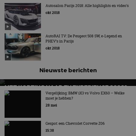
Autosalon Parijs 2018: Alle highlights en video’s
okt 2018
AutoRAI TV: De Peugeot 508 SW, e-Legend en
PHEV’s in Parijs
okt 2018
Nieuwste berichten
MET KORTING NAAR EV EXPERIENCE 2026?
AUTORAI REGELT HET!
Vergelijking: BMW iX3 vs Volvo EX60 – Welke
moet je hebben?
EV Experience 2026 van 24 tot 26 september
28 mei
Gespot: een Chevrolet Corvette Z06
15:38