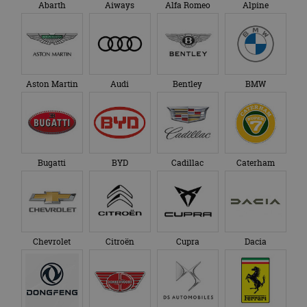
Abarth
Aiways
Alfa Romeo
Alpine
Aston Martin
Audi
Bentley
BMW
Bugatti
BYD
Cadillac
Caterham
Chevrolet
Citroën
Cupra
Dacia