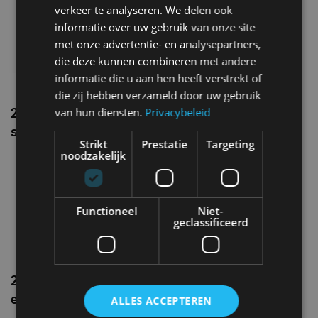
verkeer te analyseren. We delen ook
informatie over uw gebruik van onze site
met onze advertentie- en analysepartners,
die deze kunnen combineren met andere
informatie die u aan hen heeft verstrekt of
die zij hebben verzameld door uw gebruik
27: Opzetstrip met reflector op de deuren,
van hun diensten.
Privacybeleid
scheelt toch een paar deukjes
Strikt
Prestatie
Targeting
noodzakelijk
Functioneel
Niet-
geclassificeerd
28: Schuimrubberen spoilers, je kon ze
eenvoudig buigen
ALLES ACCEPTEREN