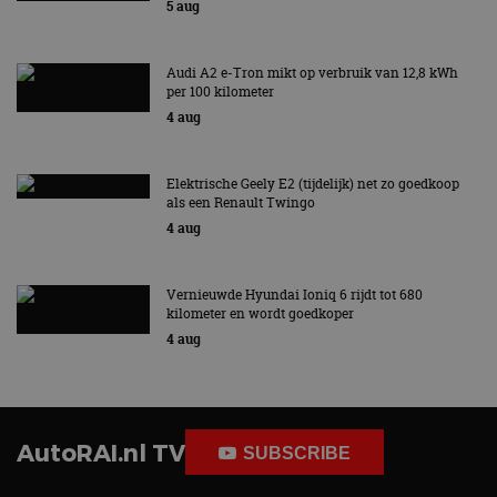
5 aug
Audi A2 e-Tron mikt op verbruik van 12,8 kWh
per 100 kilometer
4 aug
Elektrische Geely E2 (tijdelijk) net zo goedkoop
als een Renault Twingo
4 aug
Vernieuwde Hyundai Ioniq 6 rijdt tot 680
kilometer en wordt goedkoper
4 aug
AutoRAI.nl TV
SUBSCRIBE