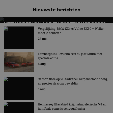
advertenties die de
_ga_SC6JKZPPKY
.autorai.nl
1 jaar 1
Deze cookie wordt
eindgebruiker heeft
maand
gebruikt door
Nieuwste berichten
gezien voordat hij de
Google Analytics
genoemde website
om de sessiestatus
bezocht.
te behouden.
MET KORTING NAAR EV EXPERIENCE 2026?
AUTORAI REGELT HET!
Vergelijking: BMW iX3 vs Volvo EX60 – Welke
moet je hebben?
EV Experience 2026 van 24 tot 26 september
28 mei
Lamborghini Revuelto eert 60 jaar Miura met
speciale editie
6 aug
Carbon fibre op je laadkabel: nergens voor nodig,
en precies daarom geweldig
5 aug
Hennessey Blackbird krijgt atmosferische V8 en
handbak: soms is eenvoud leuker