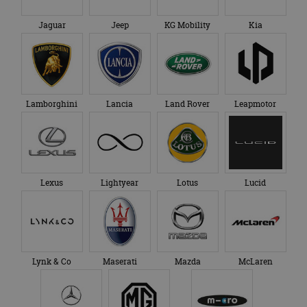
Jaguar
Jeep
KG Mobility
Kia
Lamborghini
Lancia
Land Rover
Leapmotor
Lexus
Lightyear
Lotus
Lucid
Lynk & Co
Maserati
Mazda
McLaren