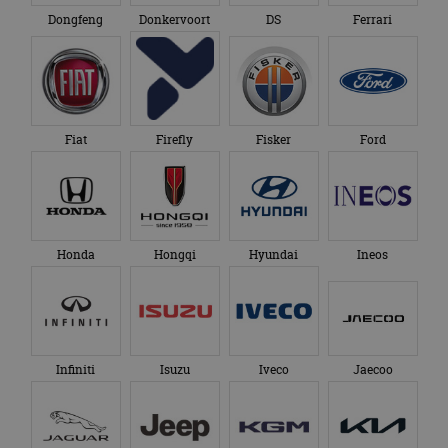
Dongfeng
Donkervoort
DS
Ferrari
Fiat
Firefly
Fisker
Ford
Honda
Hongqi
Hyundai
Ineos
Infiniti
Isuzu
Iveco
Jaecoo