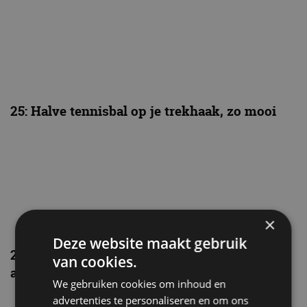
25: Halve tennisbal op je trekhaak, zo mooi
×
Deze website maakt gebruik
26: Bumperrozetten, gaven je bumper extra
van cookies.
allure
We gebruiken cookies om inhoud en
advertenties te personaliseren en om ons