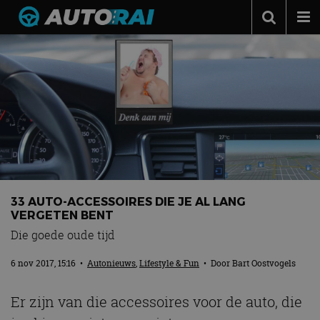
Autonieuws
Podcast
Autotests
Automerken
Adverteren
Contact
33 AUTO-ACCESSOIRES DIE JE AL LANG
MotorRAI.nl
VERGETEN BENT
Die goede oude tijd
6 nov 2017, 15:16
•
Autonieuws
,
Lifestyle & Fun
• Door
Bart Oostvogels
Er zijn van die accessoires voor de auto, die