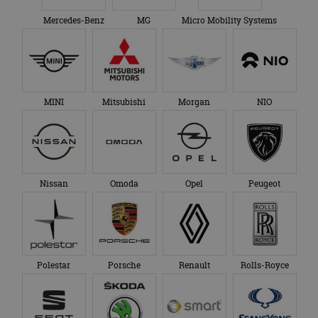
advertenties die de
_ga_SC6JKZPPKY
.autorai.nl
1 jaar 1
Deze cookie wordt
eindgebruiker heeft
maand
gebruikt door
Mercedes-Benz
MG
Micro Mobility Systems
gezien voordat hij de
Google Analytics
genoemde website
om de sessiestatus
bezocht.
te behouden.
MINI
Mitsubishi
Morgan
NIO
Nissan
Omoda
Opel
Peugeot
Polestar
Porsche
Renault
Rolls-Royce