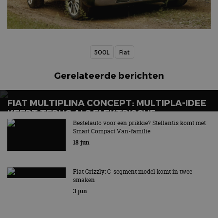
500L
Fiat
Gerelateerde berichten
FIAT MULTIPLINA CONCEPT: MULTIPLA-IDEE
KEERT TERUG ALS ELEKTRISCHE
VIERZITTER
Bestelauto voor een prikkie? Stellantis komt met
Smart Compact Van-familie
Een geinig karretje
18 jun
Fiat Grizzly: C-segment model komt in twee
smaken
3 jun