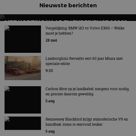
Nieuwste berichten
MET KORTING NAAR EV EXPERIENCE 2026?
AUTORAI REGELT HET!
Vergelijking: BMW iX3 vs Volvo EX60 – Welke
moet je hebben?
EV Experience 2026 van 24 tot 26 september
28 mei
Lamborghini Revuelto eert 60 jaar Miura met
speciale editie
9:33
Carbon fibre op je laadkabel: nergens voor nodig,
en precies daarom geweldig
5 aug
Hennessey Blackbird krijgt atmosferische V8 en
handbak: soms is eenvoud leuker
5 aug