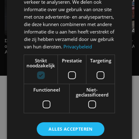
verkeer te analyseren. We delen ook
informatie over uw gebruik van onze site
met onze advertentie- en analysepartners,
die deze kunnen combineren met andere
informatie die u aan hen heeft verstrekt of
die zij hebben verzameld door uw gebruik
De Renault Twingo heeft een
De perfecte (gezins)taxi? - 
opvallende snelheidsmeter! -
ES500e (2026) - REVIEW - AL
van hun diensten.
Privacybeleid
AutoRAI TV
UITGELEGD! - AutoRAI TV
Strikt
Prestatie
Targeting
noodzakelijk
Alle automerken
Functioneel
Niet-
Selecteer een merk voor meer informatie, modellen
geclassificeerd
en alle nieuwsberichten
ALLES ACCEPTEREN
Abarth
Aiways
Alfa Romeo
Alpine