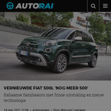
Autonieuws
Podcast
Autotests
Automerken
Adverteren
Contact
MotorRAI.nl
VERNIEUWDE FIAT 500L ‘NOG MEER 500’
Italiaanse familieauto met frisse uitstraling en nieuw
technologie
24 mei 2017, 12:08
•
Autonieuws
• Door
Nile van Leeuwen