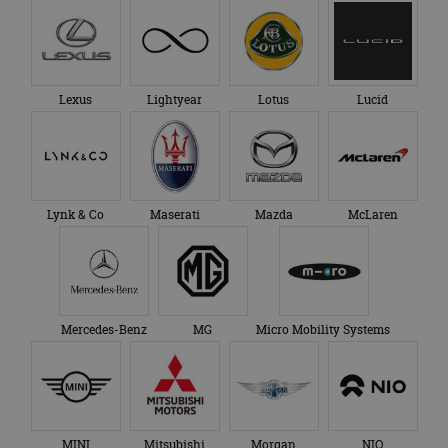
Lexus
Lightyear
Lotus
Lucid
Lynk & Co
Maserati
Mazda
McLaren
Mercedes-Benz
MG
Micro Mobility Systems
MINI
Mitsubishi
Morgan
NIO