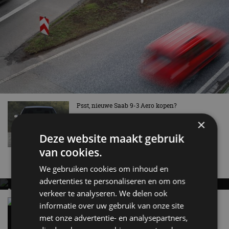
Psst, nieuwe Saab 9-3 Aero kopen?
jun 2019
×
Deze website maakt gebruik
van cookies.
Nieuwste berichten
We gebruiken cookies om inhoud en
advertenties te personaliseren en om ons
MET KORTING NAAR EV EXPERIENCE 2026?
verkeer te analyseren. We delen ook
AUTORAI REGELT HET!
Vergelijking: BMW iX3 vs Volvo EX60 – Welke
informatie over uw gebruik van onze site
moet je hebben?
EV Experience 2026 van 24 tot 26 september
met onze advertentie- en analysepartners,
28 mei