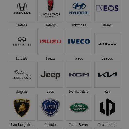
Honda
Hongqi
Hyundai
Ineos
Infiniti
Isuzu
Iveco
Jaecoo
Jaguar
Jeep
KG Mobility
Kia
Lamborghini
Lancia
Land Rover
Leapmotor