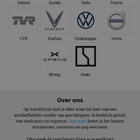
Subaru
Suzuki
Tesla
Toyota
TVR
VinFast
Volkswagen
Volvo
XPeng
Zeekr
Over ons
Op AutoRAI.nl vind je alles waar het hart van een
autoliefhebber sneller van gaat kloppen. In beeld én geluid,
van stadsauto tot supercar.
Ons team
levert je het laatste
autonieuws, autotests en nog veel meer.
Elke week de populairste blogs in je mailbox?