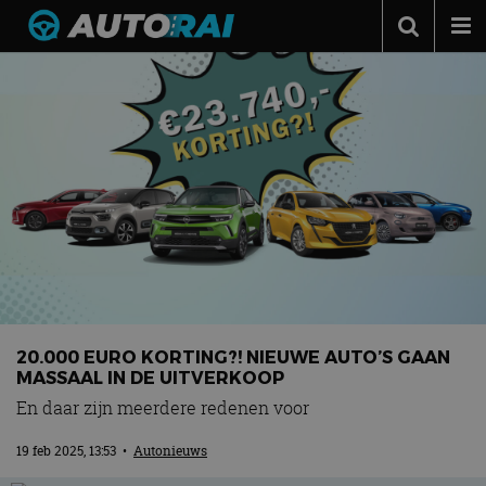
Autonieuws
Podcast
Autotests
Automerken
Adverteren
Contact
MotorRAI.nl
20.000 EURO KORTING?! NIEUWE AUTO’S GAAN
MASSAAL IN DE UITVERKOOP
En daar zijn meerdere redenen voor
19 feb 2025, 13:53
•
Autonieuws