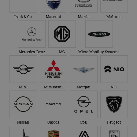
Lynk & Co
Maserati
Mazda
McLaren
Mercedes-Benz
MG
Micro Mobility Systems
MINI
Mitsubishi
Morgan
NIO
Nissan
Omoda
Opel
Peugeot