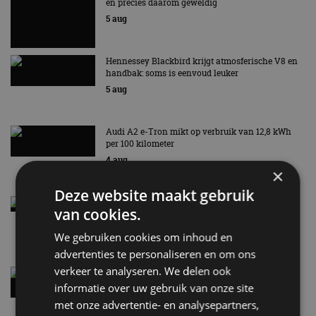
en precies daarom geweldig
5 aug
Hennessey Blackbird krijgt atmosferische V8 en
handbak: soms is eenvoud leuker
5 aug
Audi A2 e-Tron mikt op verbruik van 12,8 kWh
per 100 kilometer
4 aug
×
Deze website maakt gebruik
Elektrische Geely E2 (tijdelijk) net zo goedkoop
van cookies.
als een Renault Twingo
4 aug
We gebruiken cookies om inhoud en
advertenties te personaliseren en om ons
verkeer te analyseren. We delen ook
Vernieuwde Hyundai Ioniq 6 rijdt tot 680
kilometer en wordt goedkoper
informatie over uw gebruik van onze site
4 aug
met onze advertentie- en analysepartners,