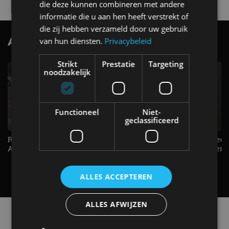
die deze kunnen combineren met andere
informatie die u aan hen heeft verstrekt of
die zij hebben verzameld door uw gebruik
AutoRAI.nl TV
van hun diensten.
Privacybeleid
SUBSCRIBE
Strikt
Prestatie
Targeting
noodzakelijk
Functioneel
Niet-
geclassificeerd
Raad jij onze nieuwe duurtester? -
De Renault Twingo heeft een
AutoRAI TV
opvallende snelheidsmeter! -
AutoRAI TV
ALLES ACCEPTEREN
ALLES AFWIJZEN
Alle automerken
Selecteer een merk voor meer informatie, modellen