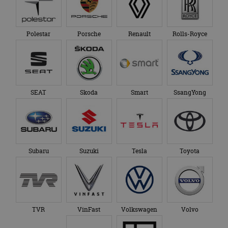
Polestar
Porsche
Renault
Rolls-Royce
SEAT
Skoda
Smart
SsangYong
Subaru
Suzuki
Tesla
Toyota
TVR
VinFast
Volkswagen
Volvo