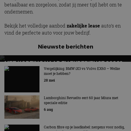
betaalbaar en zorgeloos, zodat jij meer tijd hebt om te
ondernemen.
Bekijk het volledige aanbod
zakelijke lease
auto’s en
vind de perfecte auto voor jouw bedrijf.
Nieuwste berichten
MET KORTING NAAR EV EXPERIENCE 2026?
AUTORAI REGELT HET!
Vergelijking: BMW iX3 vs Volvo EX60 – Welke
moet je hebben?
EV Experience 2026 van 24 tot 26 september
28 mei
Lamborghini Revuelto eert 60 jaar Miura met
speciale editie
6 aug
Carbon fibre op je laadkabel: nergens voor nodig,