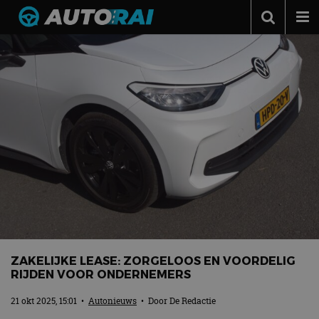
Autonieuws
Podcast
Autotests
Automerken
Adverteren
Contact
MotorRAI.nl
ZAKELIJKE LEASE: ZORGELOOS EN VOORDELIG
RIJDEN VOOR ONDERNEMERS
21 okt 2025, 15:01
•
Autonieuws
• Door
De Redactie