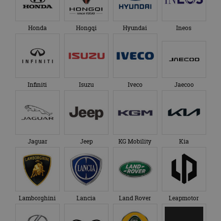
Honda
Hongqi
Hyundai
Ineos
Infiniti
Isuzu
Iveco
Jaecoo
Jaguar
Jeep
KG Mobility
Kia
Lamborghini
Lancia
Land Rover
Leapmotor