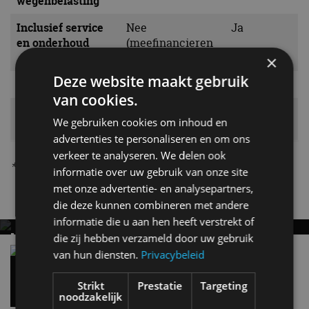
wegenbelasting
Inclusief service
Nee
Ja
en onderhoud
(meefinancieren
mogelijk)
×
Deze website maakt gebruik
Pechhulp
Ja
Ja
van cookies.
Afschrijving
Ja
Nee
We gebruiken cookies om inhoud en
voertuig
advertenties te personaliseren en om ons
verkeer te analyseren. We delen ook
*verschilt per aanbieder
informatie over uw gebruik van onze site
met onze advertentie- en analysepartners,
Nieuwste berichten
die deze kunnen combineren met andere
informatie die u aan hen heeft verstrekt of
MET KORTING NAAR EV EXPERIENCE 2026?
die zij hebben verzameld door uw gebruik
AUTORAI REGELT HET!
Vergelijking: BMW iX3 vs Volvo EX60 – Welke
van hun diensten.
Privacybeleid
moet je hebben?
EV Experience 2026 van 24 tot 26 september
28 mei
Strikt
Prestatie
Targeting
noodzakelijk