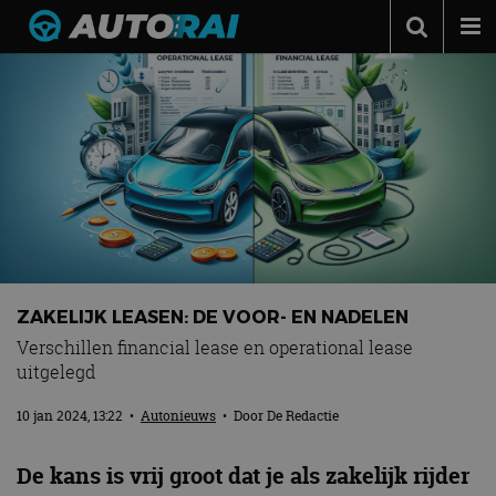
Autonieuws
Podcast
Autotests
Automerken
Adverteren
Contact
ZAKELIJK LEASEN: DE VOOR- EN NADELEN
MotorRAI.nl
Verschillen financial lease en operational lease
uitgelegd
10 jan 2024, 13:22
•
Autonieuws
• Door
De Redactie
De kans is vrij groot dat je als zakelijk rijder