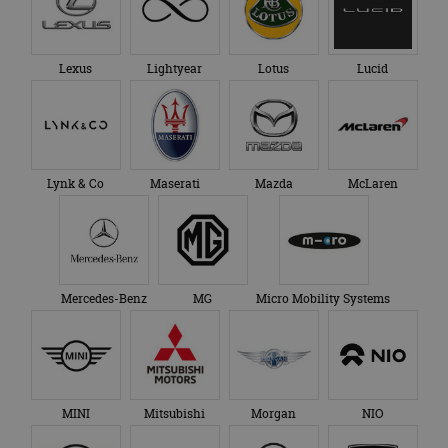
Lexus
Lightyear
Lotus
Lucid
Lynk & Co
Maserati
Mazda
McLaren
Mercedes-Benz
MG
Micro Mobility Systems
MINI
Mitsubishi
Morgan
NIO