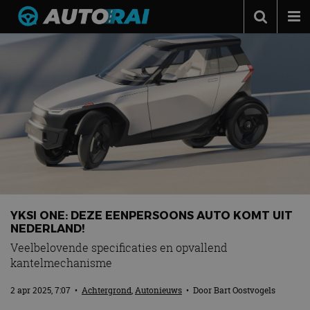
Autonieuws
Podcast
Autotests
Automerken
Adverteren
Contact
MotorRAI.nl
YKSI ONE: DEZE EENPERSOONS AUTO KOMT UIT
NEDERLAND!
Veelbelovende specificaties en opvallend
kantelmechanisme
2 apr 2025, 7:07
•
Achtergrond
,
Autonieuws
• Door
Bart Oostvogels