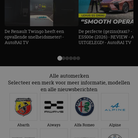
gebruikersaanmelding en accountbeheer. De
website kan niet goed worden gebruikt zonder de
strikt noodzakelijke cookies.
Aanbieder
/
Naam
Vervaldatum
Omschrijv
Domein
De Renault Twingo heeft een
De perfecte (gezins)taxi? - 
opvallende snelheidsmeter! -
ES500e (2026) - REVIEW - AL
cf_clearance
1 jaar
Deze cooki
Cloudflare,
gebruikt d
AutoRAI TV
UITGELEGD! - AutoRAI TV
Inc.
CloudFlare
.autorai.nl
vertrouwd
te identific
beveiligin
op basis va
adres van 
te omzeilen
Alle automerken
essentieel 
ondersteu
Selecteer een merk voor meer informatie, modellen
veiligheid 
en alle nieuwsberichten
website fun
het bieden
beschermi
kwaadaard
bezoekers.
CookieScriptConsent
4 weken 2
Deze cooki
CookieScript
dagen
gebruikt d
autorai.nl
Google Privacy Policy
Cookie-Scr
Abarth
Aiways
Alfa Romeo
Alpine
service om
cookievoo
bezoekers 