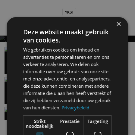
YKS1
×
Nieuwste berichten
Deze website maakt gebruik
van cookies.
MET KORTING NAAR EV EXPERIENCE 2026?
AUTORAI REGELT HET!
Vergelijking: BMW iX3 vs Volvo EX60 – Welke
We gebruiken cookies om inhoud en
moet je hebben?
advertenties te personaliseren en om ons
EV Experience 2026 van 24 tot 26 september
28 mei
verkeer te analyseren. We delen ook
informatie over uw gebruik van onze site
met onze advertentie- en analysepartners,
Carbon fibre op je laadkabel: nergens voor nodig,
en precies daarom geweldig
die deze kunnen combineren met andere
5 aug
informatie die u aan hen heeft verstrekt of
die zij hebben verzameld door uw gebruik
van hun diensten.
Privacybeleid
Hennessey Blackbird krijgt atmosferische V8 en
handbak: soms is eenvoud leuker
Strikt
Prestatie
Targeting
5 aug
noodzakelijk