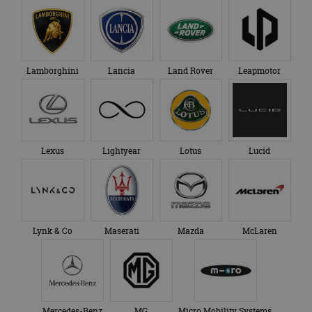
Lamborghini
Lancia
Land Rover
Leapmotor
Lexus
Lightyear
Lotus
Lucid
Lynk & Co
Maserati
Mazda
McLaren
Mercedes-Benz
MG
Micro Mobility Systems