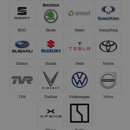
SEAT
Skoda
Smart
SsangYong
Subaru
Suzuki
Tesla
Toyota
TVR
VinFast
Volkswagen
Volvo