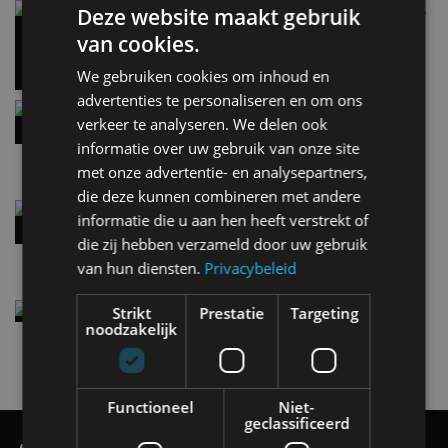
Carbon fibre op je laadkabel: nergens voor nodig,
Deze website maakt gebruik
en precies daarom geweldig
van cookies.
5 aug
We gebruiken cookies om inhoud en
advertenties te personaliseren en om ons
Hennessey Blackbird krijgt atmosferische V8 en
verkeer te analyseren. We delen ook
handbak: soms is eenvoud leuker
informatie over uw gebruik van onze site
5 aug
met onze advertentie- en analysepartners,
die deze kunnen combineren met andere
Audi A2 e-Tron mikt op verbruik van 12,8 kWh
informatie die u aan hen heeft verstrekt of
per 100 kilometer
die zij hebben verzameld door uw gebruik
4 aug
van hun diensten.
Privacybeleid
Elektrische Geely E2 (tijdelijk) net zo goedkoop
Strikt
Prestatie
Targeting
als een Renault Twingo
noodzakelijk
4 aug
Functioneel
Niet-
geclassificeerd