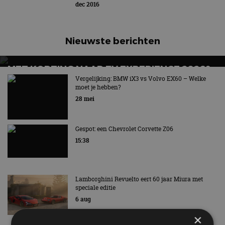
dec 2016
Nieuwste berichten
MET KORTING NAAR EV EXPERIENCE 2026?
AUTORAI REGELT HET!
Vergelijking: BMW iX3 vs Volvo EX60 – Welke
moet je hebben?
EV Experience 2026 van 24 tot 26 september
28 mei
Gespot: een Chevrolet Corvette Z06
15:38
Lamborghini Revuelto eert 60 jaar Miura met
speciale editie
6 aug
×