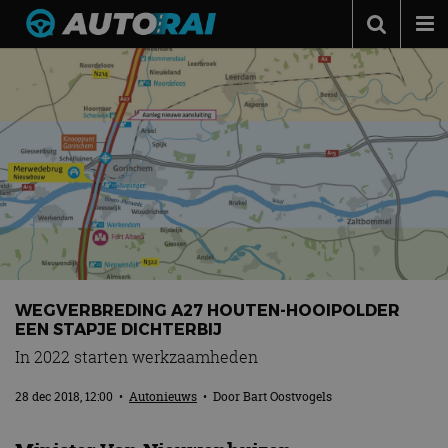
Autonieuws
Podcast
Autotests
Automerken
Adverteren
Contact
MotorRAI.nl
WEGVERBREDING A27 HOUTEN-HOOIPOLDER
EEN STAPJE DICHTERBIJ
In 2022 starten werkzaamheden
28 dec 2018, 12:00
•
Autonieuws
• Door
Bart Oostvogels