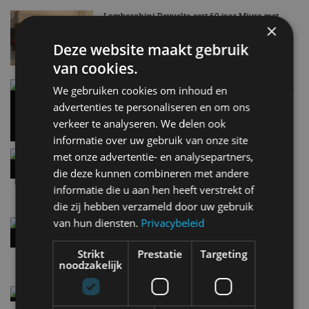
Lamborghini Revuelto eert 60 jaar Miura met
×
speciale editie
6 aug
Deze website maakt gebruik
van cookies.
Carbon fibre op je laadkabel: nergens voor nodig,
We gebruiken cookies om inhoud en
en precies daarom geweldig
advertenties te personaliseren en om ons
5 aug
verkeer te analyseren. We delen ook
informatie over uw gebruik van onze site
Hennessey Blackbird krijgt atmosferische V8 en
met onze advertentie- en analysepartners,
handbak: soms is eenvoud leuker
die deze kunnen combineren met andere
5 aug
informatie die u aan hen heeft verstrekt of
die zij hebben verzameld door uw gebruik
van hun diensten.
Privacybeleid
Audi A2 e-Tron mikt op verbruik van 12,8 kWh
per 100 kilometer
4 aug
Strikt
Prestatie
Targeting
noodzakelijk
Elektrische Geely E2 (tijdelijk) net zo goedkoop
als een Renault Twingo