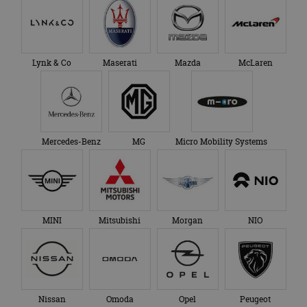
Lynk & Co
Maserati
Mazda
McLaren
Mercedes-Benz
MG
Micro Mobility Systems
MINI
Mitsubishi
Morgan
NIO
Nissan
Omoda
Opel
Peugeot