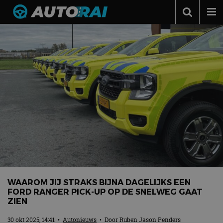
Autonieuws
Podcast
Autotests
Automerken
Adverteren
Contact
MotorRAI.nl
WAAROM JIJ STRAKS BIJNA DAGELIJKS EEN
FORD RANGER PICK-UP OP DE SNELWEG GAAT
ZIEN
30 okt 2025, 14:41
•
Autonieuws
• Door
Ruben Jason Penders