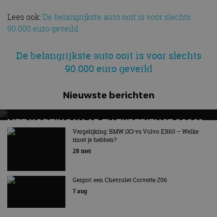
Lees ook:
De belangrijkste auto ooit is voor slechts
90.000 euro geveild
De belangrijkste auto ooit is voor slechts
90.000 euro geveild
Nieuwste berichten
MET KORTING NAAR EV EXPERIENCE 2026?
AUTORAI REGELT HET!
Vergelijking: BMW iX3 vs Volvo EX60 – Welke
moet je hebben?
EV Experience 2026 van 24 tot 26 september
28 mei
Gespot: een Chevrolet Corvette Z06
7 aug