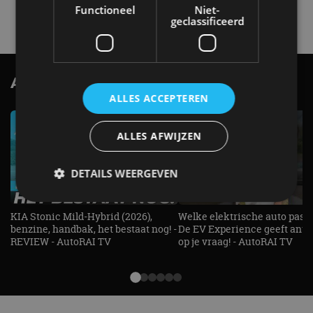
Functioneel
Niet-
4 aug
geclassificeerd
AutoRAI.nl TV
SUBSCRIBE
ALLES ACCEPTEREN
ALLES AFWIJZEN
DETAILS WEERGEVEN
KIA Stonic Mild-Hybrid (2026),
Welke elektrische auto past b
benzine, handbak, het bestaat nog! -
De EV Experience geeft ant
Strikt noodzakelijk
Prestatie
Targeting
REVIEW - AutoRAI TV
op je vraag! - AutoRAI TV
Functioneel
Niet-geclassificeerd
Strikt noodzakelijke cookies maken de
kernfunctionaliteiten van de website mogelijk, zoals
gebruikersaanmelding en accountbeheer. De
website kan niet goed worden gebruikt zonder de