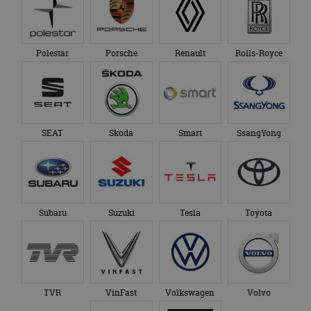
Polestar
Porsche
Renault
Rolls-Royce
SEAT
Skoda
Smart
SsangYong
Subaru
Suzuki
Tesla
Toyota
TVR
VinFast
Volkswagen
Volvo