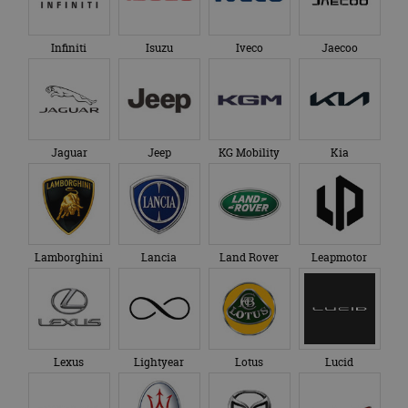
te behouden.
Infiniti
Isuzu
Iveco
Jaecoo
Jaguar
Jeep
KG Mobility
Kia
Lamborghini
Lancia
Land Rover
Leapmotor
Lexus
Lightyear
Lotus
Lucid