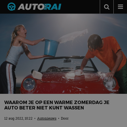
Autonieuws
Podcast
Autotests
Automerken
Adverteren
Contact
MotorRAI.nl
WAAROM JE OP EEN WARME ZOMERDAG JE
AUTO BETER NIET KUNT WASSEN
12 aug 2022, 10:22
•
Autonieuws
• Door