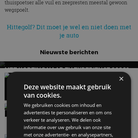
thuispoetser alle vuil en zeepresten meestal gewoon
wegspoelt.
Hittegolf? Dit moet je wel en niet doen met
je auto
Nieuwste berichten
MET KORTING NAAR EV EXPERIENCE 2026?
AUTORAI REGELT HET!
Vergelijking: BMW iX3 vs Volvo EX60 – Welke
×
moet je hebben?
EV Experience 2026 van 24 tot 26 september
Deze website maakt gebruik
28 mei
van cookies.
We gebruiken cookies om inhoud en
Review – Kia Niro Hybrid (2026), nog wel
relevant?
advertenties te personaliseren en om ons
9:02
verkeer te analyseren. We delen ook
informatie over uw gebruik van onze site
met onze advertentie- en analysepartners,
Street-art verklapt design nieuwe Smart #2