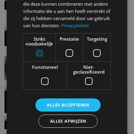
die deze kunnen combineren met andere
8:10
informatie die u aan hen heeft verstrekt of
die zij hebben verzameld door uw gebruik
van hun diensten.
Privacybeleid
Gespot: een Chevrolet Corvette Z06
7 aug
Strikt
Prestatie
Targeting
noodzakelijk
Lamborghini Revuelto eert 60 jaar Miura met
speciale editie
Functioneel
Niet-
6 aug
geclassificeerd
Carbon fibre op je laadkabel: nergens voor nodig,
en precies daarom geweldig
5 aug
ALLES ACCEPTEREN
Hennessey Blackbird krijgt atmosferische V8 en
ALLES AFWIJZEN
handbak: soms is eenvoud leuker
5 aug