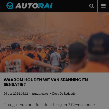
Autonieuws
Podcast
Autotests
Automerken
Adverteren
Contact
MotorRAI.nl
WAAROM HOUDEN WE VAN SPANNING EN
SENSATIE?
26 apr 2024, 16:42
•
Autonieuws
• Door
De Redactie
Hou jij ervan om flink door te rijden? Geven snelle