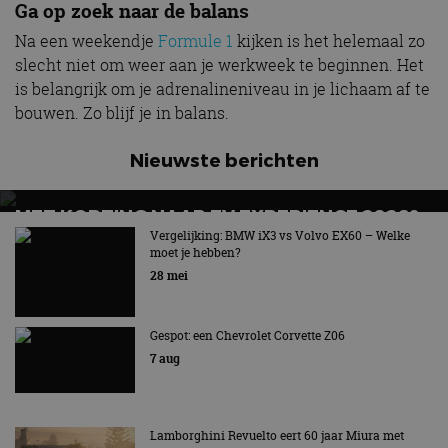
Ga op zoek naar de balans
Na een weekendje
Formule 1
kijken is het helemaal zo
slecht niet om weer aan je werkweek te beginnen. Het
is belangrijk om je adrenalineniveau in je lichaam af te
bouwen. Zo blijf je in balans.
Nieuwste berichten
MET KORTING NAAR EV EXPERIENCE 2026?
AUTORAI REGELT HET!
Vergelijking: BMW iX3 vs Volvo EX60 – Welke
moet je hebben?
EV Experience 2026 van 24 tot 26 september
28 mei
Gespot: een Chevrolet Corvette Z06
7 aug
Lamborghini Revuelto eert 60 jaar Miura met