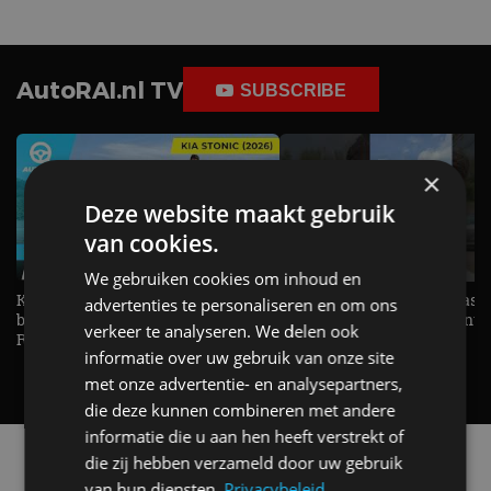
AutoRAI.nl TV
SUBSCRIBE
×
Deze website maakt gebruik
van cookies.
We gebruiken cookies om inhoud en
KIA Stonic Mild-Hybrid (2026),
Welke elektrische auto past b
advertenties te personaliseren en om ons
benzine, handbak, het bestaat nog! -
De EV Experience geeft ant
verkeer te analyseren. We delen ook
REVIEW - AutoRAI TV
op je vraag! - AutoRAI TV
informatie over uw gebruik van onze site
met onze advertentie- en analysepartners,
die deze kunnen combineren met andere
informatie die u aan hen heeft verstrekt of
Alle automerken
die zij hebben verzameld door uw gebruik
Selecteer een merk voor meer informatie, modellen
van hun diensten.
Privacybeleid