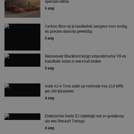
speciale editie
6 aug
Carbon fibre op je laadkabel: nergens voor nodig,
en precies daarom geweldig
5 aug
Hennessey Blackbird krijgt atmosferische V8 en
handbak: soms is eenvoud leuker
5 aug
Audi A2 e-Tron mikt op verbruik van 12,8 kWh
per 100 kilometer
4 aug
Elektrische Geely E2 (tijdelijk) net zo goedkoop
als een Renault Twingo
4 aug