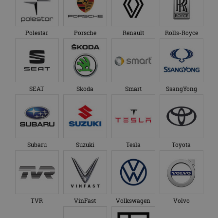
Polestar
Porsche
Renault
Rolls-Royce
SEAT
Skoda
Smart
SsangYong
Subaru
Suzuki
Tesla
Toyota
TVR
VinFast
Volkswagen
Volvo