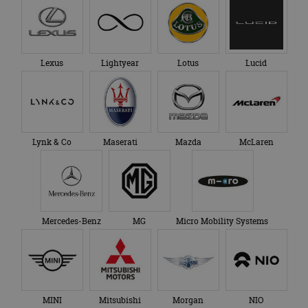
Lexus
Lightyear
Lotus
Lucid
Lynk & Co
Maserati
Mazda
McLaren
Mercedes-Benz
MG
Micro Mobility Systems
MINI
Mitsubishi
Morgan
NIO