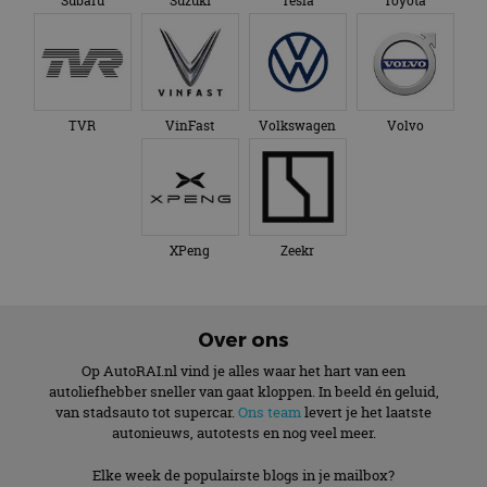
Subaru
Suzuki
Tesla
Toyota
TVR
VinFast
Volkswagen
Volvo
XPeng
Zeekr
Over ons
Op AutoRAI.nl vind je alles waar het hart van een
autoliefhebber sneller van gaat kloppen. In beeld én geluid,
van stadsauto tot supercar.
Ons team
levert je het laatste
autonieuws, autotests en nog veel meer.
Elke week de populairste blogs in je mailbox?