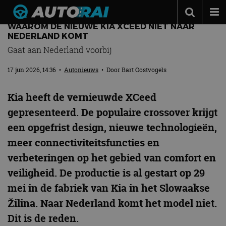
WAAROM DE NIEUWE KIA XCEED NIET NAAR
Autonieuws
NEDERLAND KOMT
Gaat aan Nederland voorbij
Podcast
17 jun 2026, 14:36
•
Autonieuws
• Door
Bart Oostvogels
Autotests
Automerken
Kia heeft de vernieuwde XCeed
Adverteren
gepresenteerd. De populaire crossover krijgt
een opgefrist design, nieuwe technologieën,
Contact
meer connectiviteitsfuncties en
MotorRAI.nl
verbeteringen op het gebied van comfort en
veiligheid. De productie is al gestart op 29
mei in de fabriek van Kia in het Slowaakse
Žilina. Naar Nederland komt het model niet.
Dit is de reden.