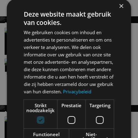
×
Gerelateerde berichten
Deze website maakt gebruik
van cookies.
REVIEW – KIA NIRO HYBRID (2026), NOG WEL
RELEVANT?
Hyundai IONIQ 9 versus Kia EV9: elektrische
We gebruiken cookies om inhoud en
zevenzitters vergeleken
Getest: Kia Niro Hybrid DynamicPlusLine, de
advertenties te personaliseren en om ons
24 jul
populairste uitvoering
verkeer te analyseren. We delen ook
informatie over uw gebruik van onze site
Review – Dit wist jij nog niet over de Kia EV2
met onze advertentie- en analysepartners,
(2026)
die deze kunnen combineren met andere
23 jul
informatie die u aan hen heeft verstrekt of
die zij hebben verzameld door uw gebruik
van hun diensten.
Privacybeleid
Nieuwste berichten
Strikt
Prestatie
Targeting
noodzakelijk
MET KORTING NAAR EV EXPERIENCE 2026?
AUTORAI REGELT HET!
Vergelijking: BMW iX3 vs Volvo EX60 – Welke
moet je hebben?
EV Experience 2026 van 24 tot 26 september
28 mei
Functioneel
Niet-