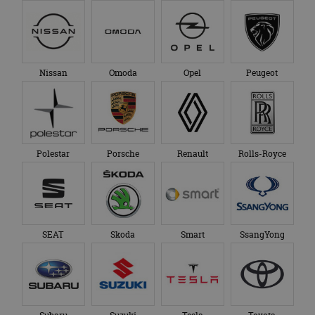
Nissan
Omoda
Opel
Peugeot
Polestar
Porsche
Renault
Rolls-Royce
SEAT
Skoda
Smart
SsangYong