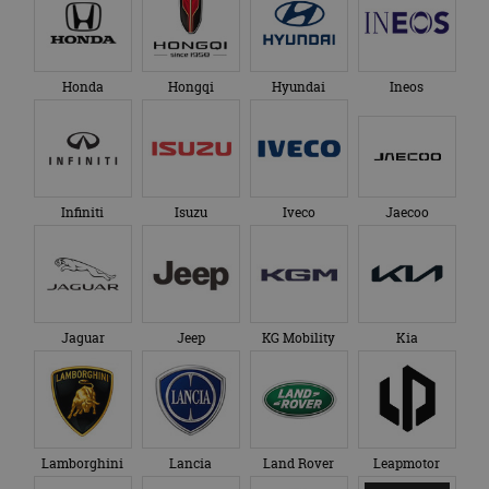
Honda
Hongqi
Hyundai
Ineos
Infiniti
Isuzu
Iveco
Jaecoo
Jaguar
Jeep
KG Mobility
Kia
Lamborghini
Lancia
Land Rover
Leapmotor