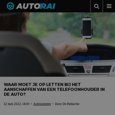
Autonieuws
Podcast
Autotests
Automerken
Adverteren
Contact
MotorRAI.nl
WAAR MOET JE OP LETTEN BIJ HET
AANSCHAFFEN VAN EEN TELEFOONHOUDER IN
DE AUTO?
12 mei 2022, 14:03
•
Autonieuws
• Door
De Redactie