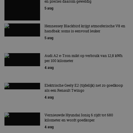
en precies daarom geweldig
5 aug
Hennessey Blackbird krijgt atmosferische V8 en
handbak: soms is eenvoud leuker
5 aug
Audi A2 e-Tron mikt op verbruik van 12,8 kWh
per 100 kilometer
4 aug
Elektrische Geely E2 (tijdelijk) net zo goedkoop
als een Renault Twingo
4 aug
Vernieuwde Hyundai Ioniq 6 rijdt tot 680
kilometer en wordt goedkoper
4 aug