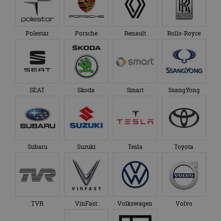
Polestar
Porsche
Renault
Rolls-Royce
SEAT
Skoda
Smart
SsangYong
Subaru
Suzuki
Tesla
Toyota
TVR
VinFast
Volkswagen
Volvo