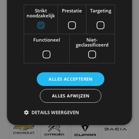
en alle nieuwsberichten
Strikt
Prestatie
Targeting
noodzakelijk
Functioneel
Niet-
Abarth
Aiways
Alfa Romeo
Alpine
geclassificeerd
Aston Martin
Audi
Bentley
BMW
ALLES ACCEPTEREN
ALLES AFWIJZEN
Bugatti
BYD
Cadillac
Caterham
DETAILS WEERGEVEN
Strikt noodzakelijk
Prestatie
Targeting