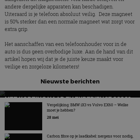
andere dergelijke apparaten kan beschadigen.
Uiteraard is je telefoon absoluut veilig. Deze magneet
is 50% sterker dan een normale magneet wat zorgt voor
extra grip.
Het aanschaffen van een telefoonhouder voor in de
auto is dus geen overbodige luxe. Aan de hand van dit
artikel hopen wij dat je de juiste keuze maakt voor
veilige en zorgeloze kilometers!
Nieuwste berichten
MET KORTING NAAR EV EXPERIENCE 2026?
AUTORAI REGELT HET!
Vergelijking: BMW iX3 vs Volvo EX60 – Welke
moet je hebben?
EV Experience 2026 van 24 tot 26 september
28 mei
Carbon fibre op je laadkabel: nergens voor nodig,