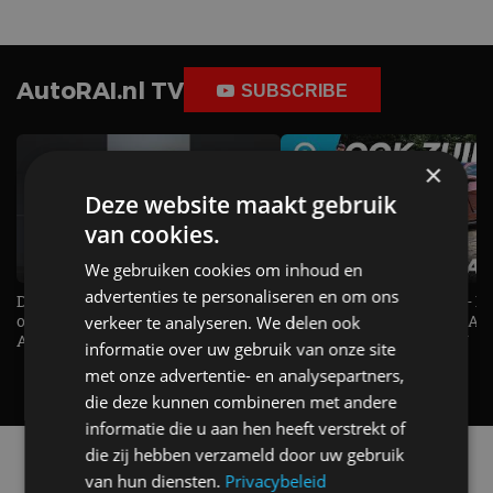
AutoRAI.nl TV
SUBSCRIBE
×
Deze website maakt gebruik
van cookies.
We gebruiken cookies om inhoud en
advertenties te personaliseren en om ons
De Renault Twingo heeft een
De perfecte (gezins)taxi? - 
opvallende snelheidsmeter! -
ES500e (2026) - REVIEW - AL
verkeer te analyseren. We delen ook
AutoRAI TV
UITGELEGD! - AutoRAI TV
informatie over uw gebruik van onze site
met onze advertentie- en analysepartners,
die deze kunnen combineren met andere
informatie die u aan hen heeft verstrekt of
die zij hebben verzameld door uw gebruik
Alle automerken
van hun diensten.
Privacybeleid
Selecteer een merk voor meer informatie, modellen