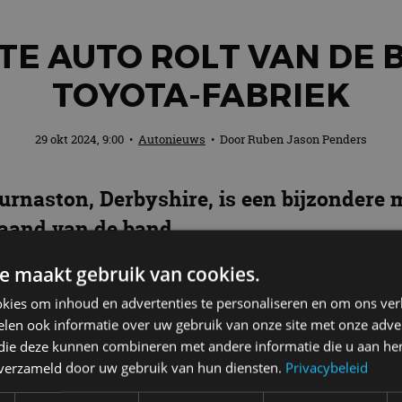
TE AUTO ROLT VAN DE 
TOYOTA-FABRIEK
29 okt 2024, 9:00
•
Autonieuws
• Door
Ruben Jason Penders
urnaston, Derbyshire, is een bijzondere mi
maand van de band.
e maakt gebruik van cookies.
kies om inhoud en advertenties te personaliseren en om ons ver
Hatchback GR Sport Hybrid. De fabriek in Burnaston w
len ook informatie over uw gebruik van onze site met onze adver
dellen. Sinds de oprichting in 1989 is de fabriek ee
 die deze kunnen combineren met andere informatie die u aan hen
5 miljard euro geïnvesteerd in de faciliteit, waarmee 
n verzameld door uw gebruik van hun diensten.
Privacybeleid