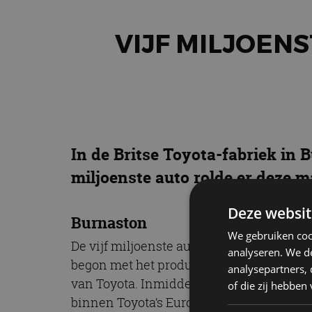
VIJF MILJOENS
In de Britse Toyota-fabriek in B
miljoenste auto rolde er deze 
Deze websit
Burnaston
We gebruiken coo
De vijf miljoenste auto was een Corolla 
analyseren. We de
begon met het produceren van hybride mo
analysepartners,
van Toyota. Inmiddels is er meer dan 3,2
of die zij hebbe
binnen Toyota’s Europese netwerk.