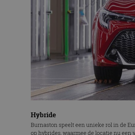
CookieScriptConse
Naam
Naam
omx_consent
Aanbiede
Naam
Domein
g_id_202604151153
_ga
_fbp
Meta Pla
Inc.
.autorai.n
_gcl_au
Google L
.autorai.n
_ga_SC6JKZPPKY
IDE
Google L
.doublecl
Hybride
Burnaston speelt een unieke rol in de Eur
op hybrides, waarmee de locatie nu een v