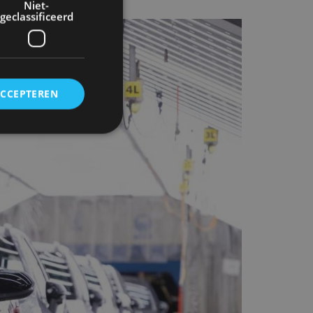
Niet-
geclassificeerd
ACCEPTEREN
rd
elding en
ervice om
es van de bezoeker
unen van de
den van