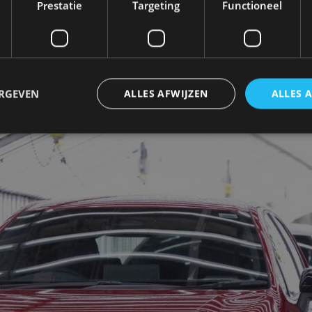
Prestatie
Targeting
Functioneel
ERGEVEN
ALLES AFWIJZEN
ALLES 
trikt noodzakelijk
Prestatie
Targeting
Functioneel
Niet-geclassificee
 cookies maken de kernfunctionaliteiten van de website mogelijk, zoals gebruikersaanm
bsite kan niet goed worden gebruikt zonder de strikt noodzakelijke cookies.
Aanbieder
/
Vervaldatum
Omschrijving
Domein
1 jaar
Deze cookie wordt gebruikt door de CloudFlare-s
Cloudflare,
vertrouwd webverkeer te identificeren en alle
Inc.
beveiligingsbeperkingen op basis van het IP-adr
.autorai.nl
te omzeilen. Het is essentieel voor het onderste
veiligheid van een website functies en in het bie
bescherming tegen kwaadaardige bezoekers.