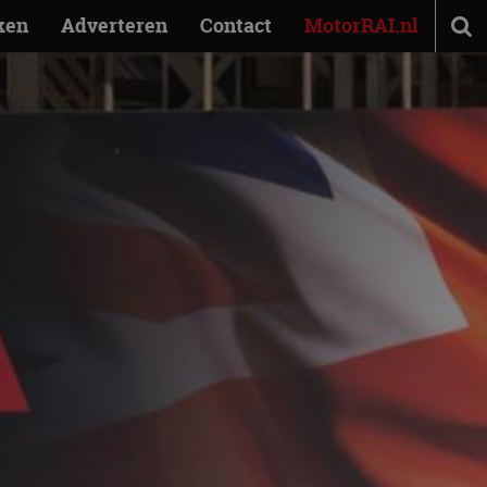
ken
Adverteren
Contact
MotorRAI.nl