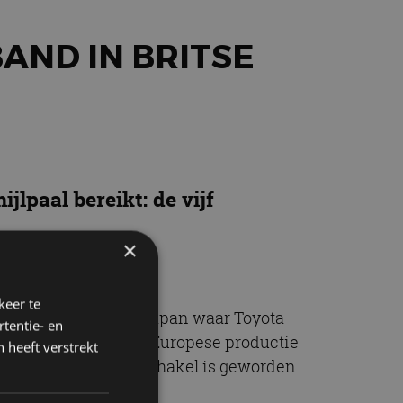
BAND IN BRITSE
jlpaal bereikt: de vijf
×
keer te
as de eerste buiten Japan waar Toyota
tentie- en
n vaste waarde in de Europese productie
 heeft verstrekt
het een belangrijke schakel is geworden