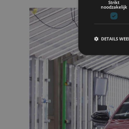
Strikt
noodzakelijk
DETAILS WE
S
Strikt noodzakelijke
accountbeheer. De we
Naam
cf_clearance