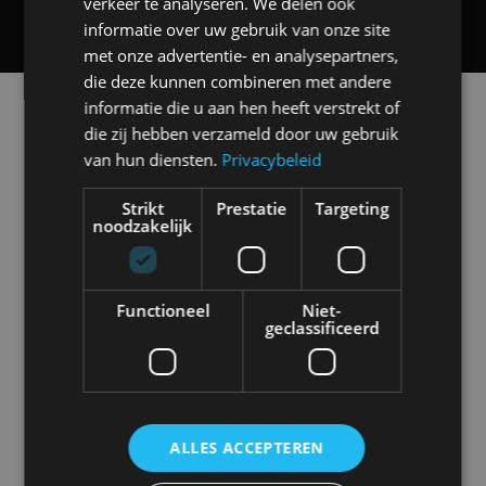
verkeer te analyseren. We delen ook
informatie over uw gebruik van onze site
met onze advertentie- en analysepartners,
die deze kunnen combineren met andere
Alle automerken
informatie die u aan hen heeft verstrekt of
Selecteer een merk voor meer informatie, modellen
die zij hebben verzameld door uw gebruik
en alle nieuwsberichten
van hun diensten.
Privacybeleid
Strikt
Prestatie
Targeting
noodzakelijk
Abarth
Aiways
Alfa Romeo
Alpine
Functioneel
Niet-
geclassificeerd
Aston Martin
Audi
Bentley
BMW
ALLES ACCEPTEREN