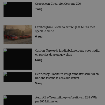
Gespot: een Chevrolet Corvette Z06
7 aug
Lamborghini Revuelto eert 60 jaar Miura met
speciale editie
6 aug
Carbon fibre op je laadkabel: nergens voor nodig,
en precies daarom geweldig
5 aug
Hennessey Blackbird krijgt atmosferische V8 en
handbak: soms is eenvoud leuker
5 aug
Audi A2 e-Tron mikt op verbruik van 12,8 kWh
per 100 kilometer