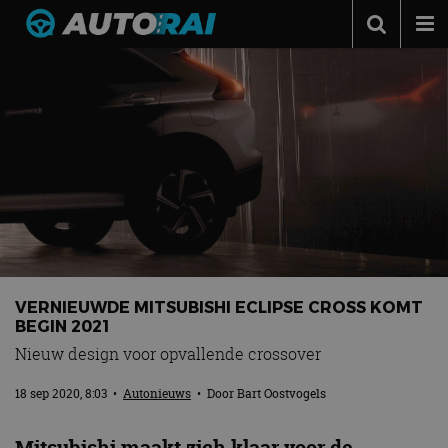
Autonieuws
Podcast
Autotests
Automerken
Adverteren
Contact
MotorRAI.nl
VERNIEUWDE MITSUBISHI ECLIPSE CROSS KOMT
BEGIN 2021
Nieuw design voor opvallende crossover
18 sep 2020, 8:03
•
Autonieuws
• Door
Bart Oostvogels
Mitsubishi maakt zich klaar voor de