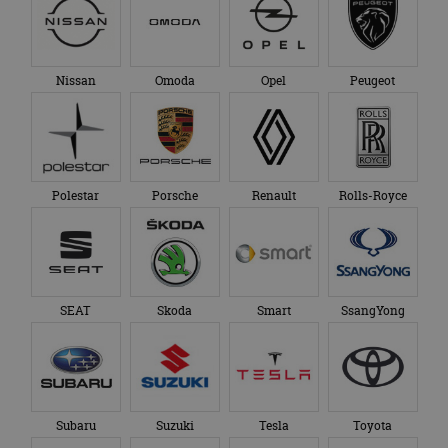
advertenties die de
_ga_SC6JKZPPKY
.autorai.nl
1 jaar 1
Deze cookie wordt
eindgebruiker heeft
maand
gebruikt door
gezien voordat hij de
Google Analytics
genoemde website
om de sessiestatus
bezocht.
te behouden.
Nissan
Omoda
Opel
Peugeot
Polestar
Porsche
Renault
Rolls-Royce
SEAT
Skoda
Smart
SsangYong
Subaru
Suzuki
Tesla
Toyota