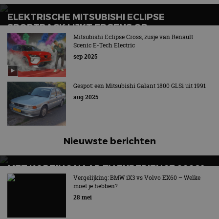
ELEKTRISCHE MITSUBISHI ECLIPSE
SPORTBACK LIJKT ERGENS OP…
Mitsubishi Eclipse Cross, zusje van Renault
Scenic E-Tech Electric
sep 2025
Gespot: een Mitsubishi Galant 1800 GLSi uit 1991
aug 2025
Nieuwste berichten
MET KORTING NAAR EV EXPERIENCE 2026?
AUTORAI REGELT HET!
Vergelijking: BMW iX3 vs Volvo EX60 – Welke
moet je hebben?
EV Experience 2026 van 24 tot 26 september
28 mei