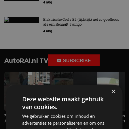
4 aug
Elektrische Geely E2 (tijdelijk) net zo goedkoop
als een Renault Twingo
4 aug
AutoRAI.nl TV
SUBSCRIBE
×
Deze website maakt gebruik
van cookies.
Raad jij onze nieuwe duurtester? -
De Renault Twingo heeft een
We gebruiken cookies om inhoud en
AutoRAI TV
opvallende snelheidsmeter! -
advertenties te personaliseren en om ons
AutoRAI TV