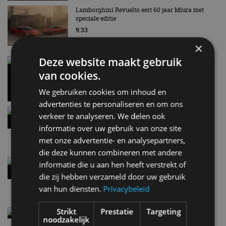
Lamborghini Revuelto eert 60 jaar Miura met
speciale editie
9:33
×
Deze website maakt gebruik
Carbon fibre op je laadkabel: nergens voor nodig,
en precies daarom geweldig
van cookies.
5 aug
We gebruiken cookies om inhoud en
advertenties te personaliseren en om ons
Hennessey Blackbird krijgt atmosferische V8 en
verkeer te analyseren. We delen ook
handbak: soms is eenvoud leuker
informatie over uw gebruik van onze site
5 aug
met onze advertentie- en analysepartners,
die deze kunnen combineren met andere
Audi A2 e-Tron mikt op verbruik van 12,8 kWh
informatie die u aan hen heeft verstrekt of
per 100 kilometer
die zij hebben verzameld door uw gebruik
4 aug
van hun diensten.
Privacybeleid
Strikt
Prestatie
Targeting
Elektrische Geely E2 (tijdelijk) net zo goedkoop
noodzakelijk
als een Renault Twingo