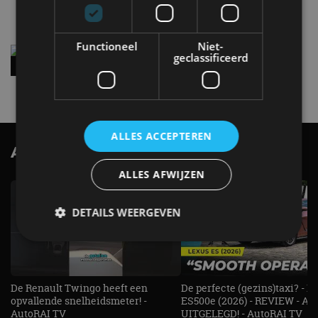
4 aug
Functioneel
Niet-
Vernieuwde Hyundai Ioniq 6 rijdt tot 680
geclassificeerd
kilometer en wordt goedkoper
4 aug
ALLES ACCEPTEREN
AutoRAI.nl TV
SUBSCRIBE
ALLES AFWIJZEN
DETAILS WEERGEVEN
Strikt noodzakelijk
Prestatie
Targeting
De Renault Twingo heeft een
De perfecte (gezins)taxi? - 
Functioneel
Niet-geclassificeerd
opvallende snelheidsmeter! -
ES500e (2026) - REVIEW - AL
AutoRAI TV
UITGELEGD! - AutoRAI TV
Strikt noodzakelijke cookies maken de