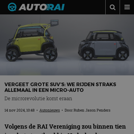
Autonieuws
Podcast
Autotests
Automerken
Adverteren
Contact
VERGEET GROTE SUV’S: WE RIJDEN STRAKS
MotorRAI.nl
ALLEMAAL IN EEN MICRO-AUTO
De microrevolutie komt eraan
14 nov 2024, 10:48
•
Autonieuws
• Door
Ruben Jason Penders
Volgens de RAI Vereniging zou binnen tien