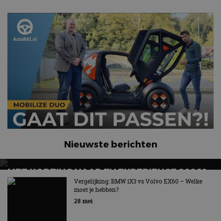
Nieuwste berichten
MET KORTING NAAR EV EXPERIENCE 2026?
AUTORAI REGELT HET!
Vergelijking: BMW iX3 vs Volvo EX60 – Welke
moet je hebben?
EV Experience 2026 van 24 tot 26 september
28 mei