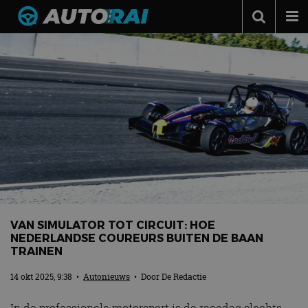
Autonieuws
Podcast
Autotests
Automerken
Adverteren
Contact
MotorRAI.nl
VAN SIMULATOR TOT CIRCUIT: HOE
NEDERLANDSE COUREURS BUITEN DE BAAN
TRAINEN
14 okt 2025, 9:38
•
Autonieuws
• Door
De Redactie