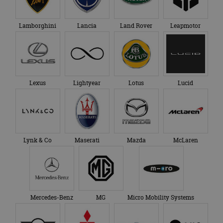
Lamborghini
Lancia
Land Rover
Leapmotor
Lexus
Lightyear
Lotus
Lucid
Lynk & Co
Maserati
Mazda
McLaren
Mercedes-Benz
MG
Micro Mobility Systems