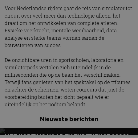
website kan niet goed worden gebruikt zonder de
strikt noodzakelijke cookies.
Voor Nederlandse rijders gaat de reis van simulator tot
circuit over veel meer dan technologie alleen: het
Aanbieder
/
Naam
Vervaldatum
Omschrijv
Domein
draait om het ontwikkelen van complete atleten.
cf_clearance
1 jaar
Deze cooki
Cloudflare,
Fysieke veerkracht, mentale weerbaarheid, data-
gebruikt d
Inc.
analyse en sterke teams vormen samen de
CloudFlare
.autorai.nl
vertrouwd
bouwstenen van succes.
te identific
beveiligin
op basis va
De onzichtbare uren in sportscholen, laboratoria en
adres van 
te omzeilen
simulatorpods vertalen zich uiteindelijk in de
essentieel 
ondersteu
milliseconden die op de baan het verschil maken.
veiligheid 
website fun
Terwijl fans genieten van het spektakel op de tribunes
het bieden
en achter de schermen, weten coureurs dat juist de
beschermi
kwaadaard
voorbereiding buiten het zicht bepaalt wie er
bezoekers.
uiteindelijk op het podium belandt.
CookieScriptConsent
4 weken 2
Deze cooki
CookieScript
dagen
gebruikt d
autorai.nl
Google Privacy Policy
Cookie-Scr
Nieuwste berichten
service om
cookievoo
bezoekers 
onthouden.
MET KORTING NAAR EV EXPERIENCE 2026?
banner van