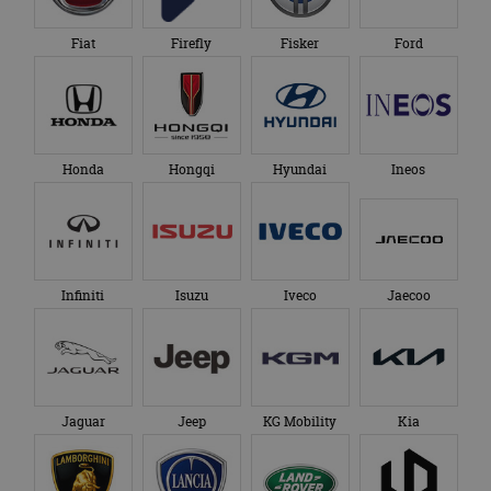
Fiat
Firefly
Fisker
Ford
Honda
Hongqi
Hyundai
Ineos
Infiniti
Isuzu
Iveco
Jaecoo
Jaguar
Jeep
KG Mobility
Kia