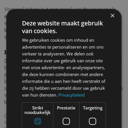
Voor veel rijders is Assen zowel een thuiscircuit als
×
een referentiepunt. Voorbereiding op Assen betekent
Deze website maakt gebruik
vaak dat specifieke inhaalzones en rempunten keer op
van cookies.
keer worden geoefend, zowel virtueel als op de baan
zelf.
We gebruiken cookies om inhoud en
advertenties te personaliseren en om ons
Het belang van herstel
verkeer te analyseren. We delen ook
informatie over uw gebruik van onze site
Zware trainingen zouden onhoudbaar zijn zonder goed
met onze advertentie- en analysepartners,
herstel. Daarom maken fysiotherapie, massage en
die deze kunnen combineren met andere
moderne technieken zoals cryotherapie deel uit van
informatie die u aan hen heeft verstrekt of
het schema. Ook slaapmonitoring wordt steeds vaker
die zij hebben verzameld door uw gebruik
ingezet, waarbij rijders hun slaapfases en herstelcijfers
van hun diensten.
Privacybeleid
volgen om volledig opgeladen aan een race te
beginnen.
Strikt
Prestatie
Targeting
noodzakelijk
Onderzoek van organisaties zoals de
Wereldgezondheidsorganisatie (WHO)
benadrukt het