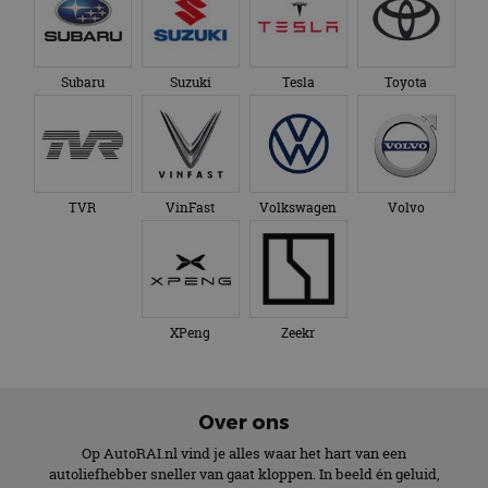
Subaru
Suzuki
Tesla
Toyota
TVR
VinFast
Volkswagen
Volvo
XPeng
Zeekr
Over ons
Op AutoRAI.nl vind je alles waar het hart van een
autoliefhebber sneller van gaat kloppen. In beeld én geluid,