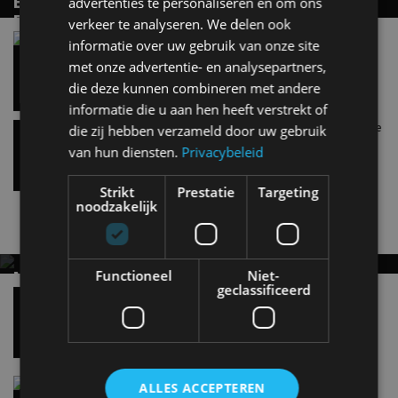
BESTE ELEKTRISCHE GEZINSAUTO: 8 RUIME
advertenties te personaliseren en om ons
ELEKTRISCHE AUTO’S VOOR HET HELE
verkeer te analyseren. We delen ook
GEZIN
Toyota GR GT en GR GT3 in actie tijdens
informatie over uw gebruik van onze site
Goodwood Festival of Speed 2026!
Wat is de beste elektrische gezinsauto voor grote
met onze advertentie- en analysepartners,
25 jun
gezinnen?
die deze kunnen combineren met andere
informatie die u aan hen heeft verstrekt of
AutoRAI Podcast #53 – Guido Roozekrans over de
die zij hebben verzameld door uw gebruik
nieuwste elektrische modellen van Toyota en
van hun diensten.
Privacybeleid
Lexus
23 jun
Strikt
Prestatie
Targeting
noodzakelijk
Nieuwste berichten
Functioneel
Niet-
MET KORTING NAAR EV EXPERIENCE 2026?
geclassificeerd
AUTORAI REGELT HET!
Vergelijking: BMW iX3 vs Volvo EX60 – Welke
moet je hebben?
EV Experience 2026 van 24 tot 26 september
28 mei
Gespot: een Chevrolet Corvette Z06
ALLES ACCEPTEREN