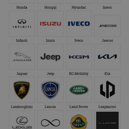
Honda
Hongqi
Hyundai
Ineos
Infiniti
Isuzu
Iveco
Jaecoo
Jaguar
Jeep
KG Mobility
Kia
Lamborghini
Lancia
Land Rover
Leapmotor