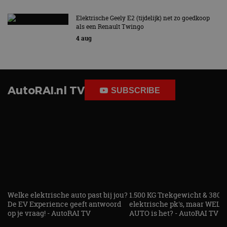
beveiligin
op basis va
adres van 
Elektrische Geely E2 (tijdelijk) net zo goedkoop
te omzeilen
als een Renault Twingo
essentieel 
ondersteu
4 aug
veiligheid 
website fun
het bieden
beschermi
kwaadaard
bezoekers.
AutoRAI.nl TV
SUBSCRIBE
CookieScriptConsent
4 weken 2
Deze cooki
CookieScript
dagen
gebruikt d
autorai.nl
Google Privacy Policy
Cookie-Scr
service om
cookievoo
bezoekers 
onthouden.
banner van
Script.com 
noodzakeli
te werken.
Welke elektrische auto past bij jou?
1.500 KG Trekgewicht & 380
De EV Experience geeft antwoord
elektrische pk's, maar WELK
Aanbieder
op je vraag! - AutoRAI TV
AUTO is het? - AutoRAI TV
Naam
Vervaldatum
Omschrijvi
Aanbieder
/
Domein
Naam
Vervaldatum
Omschrijving