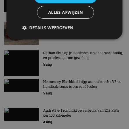
7 aug
ALLES AFWIJZEN
Lamborghini Revuelto eert 60 jaar Miura met
DETAILS WEERGEVEN
speciale editie
6 aug
Strikt noodzakelijk
Prestatie
Targeting
Carbon fibre op je laadkabel: nergens voor nodig,
en precies daarom geweldig
Functioneel
Niet-geclassificeerd
5 aug
Strikt noodzakelijke cookies maken de
kernfunctionaliteiten van de website mogelijk, zoals
gebruikersaanmelding en accountbeheer. De
Hennessey Blackbird krijgt atmosferische V8 en
website kan niet goed worden gebruikt zonder de
handbak: soms is eenvoud leuker
strikt noodzakelijke cookies.
5 aug
Aanbieder
/
Naam
Vervaldatum
Omschrijv
Domein
cf_clearance
1 jaar
Deze cooki
Cloudflare,
Audi A2 e-Tron mikt op verbruik van 12,8 kWh
gebruikt d
Inc.
per 100 kilometer
CloudFlare
.autorai.nl
4 aug
vertrouwd
te identific