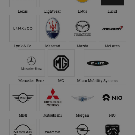
Lexus
Lightyear
Lotus
Lucid
Lynk & Co
Maserati
Mazda
McLaren
Mercedes-Benz
MG
Micro Mobility Systems
MINI
Mitsubishi
Morgan
NIO