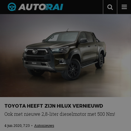
Autonieuws
Podcast
Autotests
Automerken
Adverteren
Contact
MotorRAI.nl
TOYOTA HEEFT ZIJN HILUX VERNIEUWD
Ook met nieuwe 2,8-liter dieselmotor met 500 Nm!
4 jun 2020, 7:23
•
Autonieuws