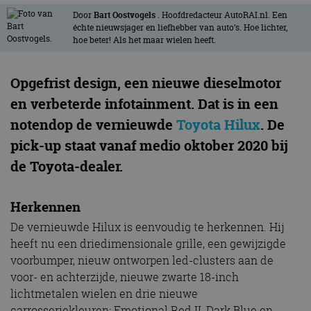
Door
Bart Oostvogels
. Hoofdredacteur AutoRAI.nl. Een
échte nieuwsjager en liefhebber van auto’s. Hoe lichter,
hoe beter! Als het maar wielen heeft.
Opgefrist design, een nieuwe dieselmotor
en verbeterde infotainment. Dat is in een
notendop de vernieuwde
Toyota Hilux
. De
pick-up staat vanaf medio oktober 2020 bij
de Toyota-dealer.
Herkennen
De vernieuwde Hilux is eenvoudig te herkennen. Hij
heeft nu een driedimensionale grille, een gewijzigde
voorbumper, nieuw ontworpen led-clusters aan de
voor- en achterzijde, nieuwe zwarte 18-inch
lichtmetalen wielen en drie nieuwe
carrosseriekleuren: Emotional Red II, Dark Blue en