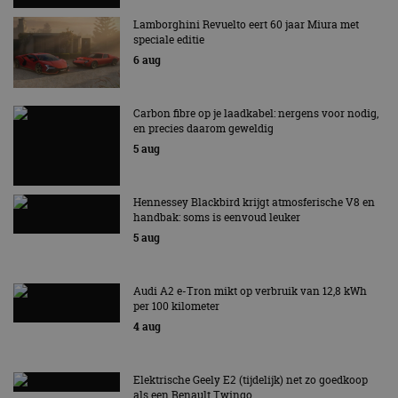
Lamborghini Revuelto eert 60 jaar Miura met
speciale editie
6 aug
Carbon fibre op je laadkabel: nergens voor nodig,
en precies daarom geweldig
5 aug
Hennessey Blackbird krijgt atmosferische V8 en
handbak: soms is eenvoud leuker
5 aug
Audi A2 e-Tron mikt op verbruik van 12,8 kWh
per 100 kilometer
4 aug
Elektrische Geely E2 (tijdelijk) net zo goedkoop
als een Renault Twingo