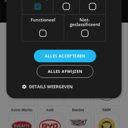
AutoRAI TV
UITGELEGD! - AutoRAI TV
Functioneel
Niet-
geclassificeerd
Alle automerken
Selecteer een merk voor meer informatie, modellen
en alle nieuwsberichten
ALLES ACCEPTEREN
ALLES AFWIJZEN
Abarth
Aiways
Alfa Romeo
Alpine
DETAILS WEERGEVEN
Aston Martin
Audi
Bentley
BMW
Strikt noodzakelijk
Prestatie
Targeting
Functioneel
Niet-geclassificeerd