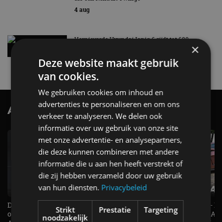
4 aug
Vernieuwde Hyundai Ioniq 6 rijdt tot 680
×
kilometer en wordt goedkoper
4 aug
Deze website maakt gebruik
van cookies.
We gebruiken cookies om inhoud en
advertenties te personaliseren en om ons
AutoRAI.nl TV
SUBSCRIBE
verkeer te analyseren. We delen ook
informatie over uw gebruik van onze site
met onze advertentie- en analysepartners,
die deze kunnen combineren met andere
informatie die u aan hen heeft verstrekt of
die zij hebben verzameld door uw gebruik
van hun diensten.
Privacybeleid
De Renault Twingo heeft een
De perfecte (gezins)taxi? - 
Strikt
Prestatie
Targeting
opvallende snelheidsmeter! -
ES500e (2026) - REVIEW - AL
noodzakelijk