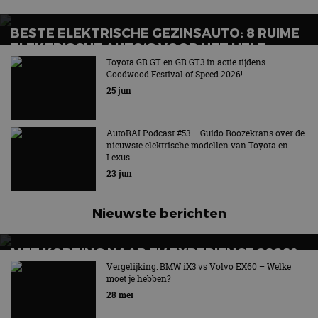
BESTE ELEKTRISCHE GEZINSAUTO: 8 RUIME
ELEKTRISCHE AUTO’S VOOR HET HELE
GEZIN
Toyota GR GT en GR GT3 in actie tijdens
Goodwood Festival of Speed 2026!
Wat is de beste elektrische gezinsauto voor grote
25 jun
gezinnen?
AutoRAI Podcast #53 – Guido Roozekrans over de
nieuwste elektrische modellen van Toyota en
Lexus
23 jun
Nieuwste berichten
MET KORTING NAAR EV EXPERIENCE 2026?
AUTORAI REGELT HET!
Vergelijking: BMW iX3 vs Volvo EX60 – Welke
moet je hebben?
EV Experience 2026 van 24 tot 26 september
28 mei