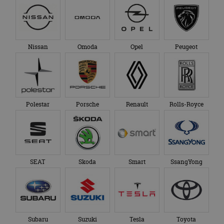
Nissan
Omoda
Opel
Peugeot
Polestar
Porsche
Renault
Rolls-Royce
SEAT
Skoda
Smart
SsangYong
Subaru
Suzuki
Tesla
Toyota