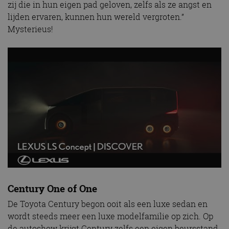
zij die in hun eigen pad geloven, zelfs als ze angst en
lijden ervaren, kunnen hun wereld vergroten.”
Mysterieus!
Century One of One
De Toyota Century begon ooit als een luxe sedan en
wordt steeds meer een luxe modelfamilie op zich. Op
de autoshow krijgt Century zelfs een eigen beursstand.