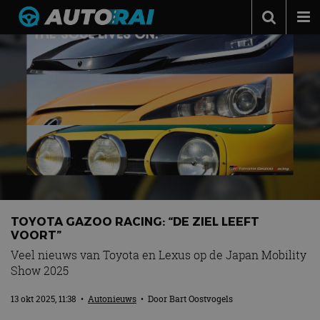
Autonieuws
Podcast
Autotests
Automerken
Adverteren
Contact
MotorRAI.nl
TOYOTA GAZOO RACING: “DE ZIEL LEEFT
VOORT”
Veel nieuws van Toyota en Lexus op de Japan Mobility
Show 2025
13 okt 2025, 11:38
•
Autonieuws
• Door
Bart Oostvogels