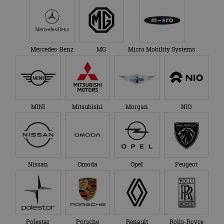
Mercedes-Benz
MG
Micro Mobility Systems
MINI
Mitsubishi
Morgan
NIO
Nissan
Omoda
Opel
Peugeot
Polestar
Porsche
Renault
Rolls-Royce