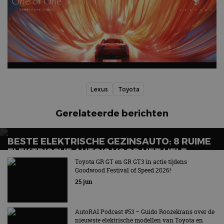
Lexus
Toyota
Gerelateerde berichten
BESTE ELEKTRISCHE GEZINSAUTO: 8 RUIME
ELEKTRISCHE AUTO’S VOOR HET HELE
GEZIN
Toyota GR GT en GR GT3 in actie tijdens
Goodwood Festival of Speed 2026!
Wat is de beste elektrische gezinsauto voor grote
25 jun
gezinnen?
AutoRAI Podcast #53 – Guido Roozekrans over de
nieuwste elektrische modellen van Toyota en