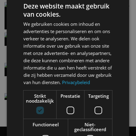
Deze website maakt gebruik
Carbon fibre op je laadkabel: nergens voor nodig,
en precies daarom geweldig
van cookies.
5 aug
We gebruiken cookies om inhoud en
advertenties te personaliseren en om ons
Hennessey Blackbird krijgt atmosferische V8 en
verkeer te analyseren. We delen ook
handbak: soms is eenvoud leuker
informatie over uw gebruik van onze site
5 aug
met onze advertentie- en analysepartners,
die deze kunnen combineren met andere
Audi A2 e-Tron mikt op verbruik van 12,8 kWh
informatie die u aan hen heeft verstrekt of
per 100 kilometer
die zij hebben verzameld door uw gebruik
4 aug
van hun diensten.
Privacybeleid
Strikt
Prestatie
Targeting
Elektrische Geely E2 (tijdelijk) net zo goedkoop
noodzakelijk
als een Renault Twingo
4 aug
Functioneel
Niet-
geclassificeerd