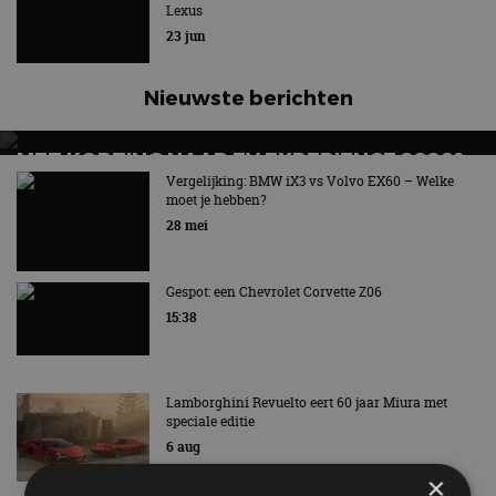
Lexus
23 jun
Nieuwste berichten
MET KORTING NAAR EV EXPERIENCE 2026?
AUTORAI REGELT HET!
Vergelijking: BMW iX3 vs Volvo EX60 – Welke
moet je hebben?
EV Experience 2026 van 24 tot 26 september
28 mei
Gespot: een Chevrolet Corvette Z06
15:38
Lamborghini Revuelto eert 60 jaar Miura met
speciale editie
6 aug
×