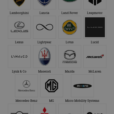
genoemde website
om de sessiestatus
bezocht.
te behouden.
Lamborghini
Lancia
Land Rover
Leapmotor
Lexus
Lightyear
Lotus
Lucid
Lynk & Co
Maserati
Mazda
McLaren
Mercedes-Benz
MG
Micro Mobility Systems