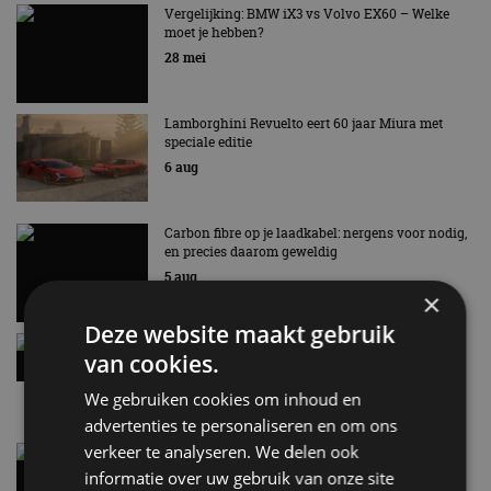
AUTORAI REGELT HET!
Vergelijking: BMW iX3 vs Volvo EX60 – Welke
moet je hebben?
EV Experience 2026 van 24 tot 26 september
28 mei
Lamborghini Revuelto eert 60 jaar Miura met
speciale editie
6 aug
Carbon fibre op je laadkabel: nergens voor nodig,
en precies daarom geweldig
5 aug
×
Deze website maakt gebruik
Hennessey Blackbird krijgt atmosferische V8 en
van cookies.
handbak: soms is eenvoud leuker
5 aug
We gebruiken cookies om inhoud en
advertenties te personaliseren en om ons
verkeer te analyseren. We delen ook
Audi A2 e-Tron mikt op verbruik van 12,8 kWh
per 100 kilometer
informatie over uw gebruik van onze site