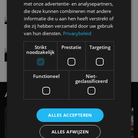
4 aug
met onze advertentie- en analysepartners,
die deze kunnen combineren met andere
informatie die u aan hen heeft verstrekt of
Elektrische Geely E2 (tijdelijk) net zo goedkoop
als een Renault Twingo
die zij hebben verzameld door uw gebruik
4 aug
van hun diensten.
Privacybeleid
Strikt
Prestatie
Targeting
Vernieuwde Hyundai Ioniq 6 rijdt tot 680
noodzakelijk
kilometer en wordt goedkoper
4 aug
Functioneel
Niet-
geclassificeerd
AutoRAI.nl TV
SUBSCRIBE
ALLES ACCEPTEREN
ALLES AFWIJZEN