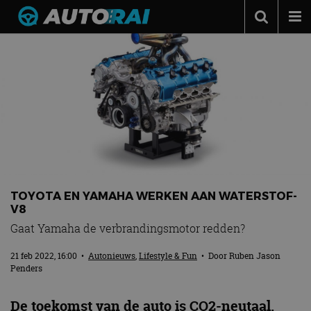
Autonieuws
Podcast
Autotests
Automerken
Adverteren
Contact
TOYOTA EN YAMAHA WERKEN AAN WATERSTOF-
MotorRAI.nl
V8
Gaat Yamaha de verbrandingsmotor redden?
21 feb 2022, 16:00
•
Autonieuws
,
Lifestyle & Fun
• Door
Ruben Jason
Penders
De toekomst van de auto is CO2-neutaal.