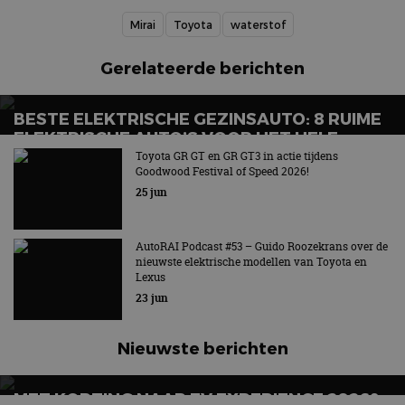
Mirai
Toyota
waterstof
Gerelateerde berichten
BESTE ELEKTRISCHE GEZINSAUTO: 8 RUIME
ELEKTRISCHE AUTO’S VOOR HET HELE
GEZIN
Toyota GR GT en GR GT3 in actie tijdens
Goodwood Festival of Speed 2026!
Wat is de beste elektrische gezinsauto voor grote
25 jun
gezinnen?
AutoRAI Podcast #53 – Guido Roozekrans over de
nieuwste elektrische modellen van Toyota en
Lexus
23 jun
Nieuwste berichten
MET KORTING NAAR EV EXPERIENCE 2026?