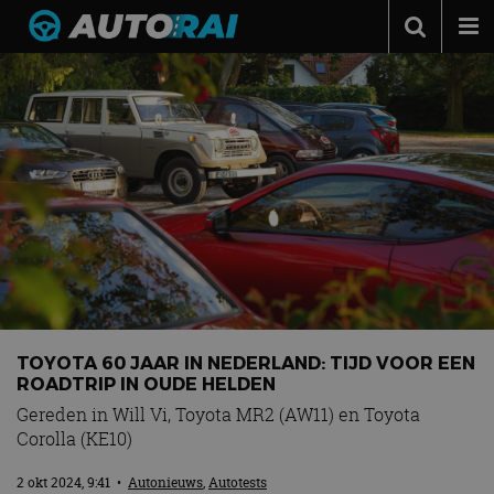
Autonieuws
Podcast
Autotests
Automerken
Adverteren
Contact
MotorRAI.nl
TOYOTA 60 JAAR IN NEDERLAND: TIJD VOOR EEN
ROADTRIP IN OUDE HELDEN
Gereden in Will Vi, Toyota MR2 (AW11) en Toyota
Corolla (KE10)
2 okt 2024, 9:41
•
Autonieuws
,
Autotests