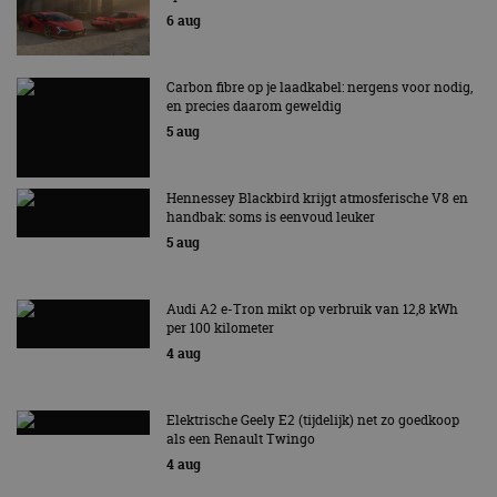
6 aug
Aanbieder
/
Naam
Vervaldatum
Omschrijv
Domein
cf_clearance
1 jaar
Deze cooki
Cloudflare,
Carbon fibre op je laadkabel: nergens voor nodig,
gebruikt d
Inc.
en precies daarom geweldig
CloudFlare
.autorai.nl
vertrouwd
5 aug
te identific
beveiligin
op basis va
adres van 
Hennessey Blackbird krijgt atmosferische V8 en
te omzeilen
handbak: soms is eenvoud leuker
essentieel 
ondersteu
5 aug
veiligheid 
website fun
het bieden
beschermi
Audi A2 e-Tron mikt op verbruik van 12,8 kWh
kwaadaard
bezoekers.
per 100 kilometer
4 aug
CookieScriptConsent
4 weken 2
Deze cooki
CookieScript
dagen
gebruikt d
autorai.nl
Google Privacy Policy
Cookie-Scr
service om
Elektrische Geely E2 (tijdelijk) net zo goedkoop
cookievoo
bezoekers 
als een Renault Twingo
onthouden.
4 aug
banner van
Script.com 