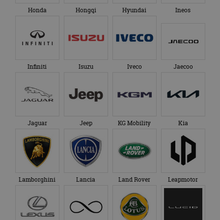
Honda
Hongqi
Hyundai
Ineos
Infiniti
Isuzu
Iveco
Jaecoo
Jaguar
Jeep
KG Mobility
Kia
Lamborghini
Lancia
Land Rover
Leapmotor