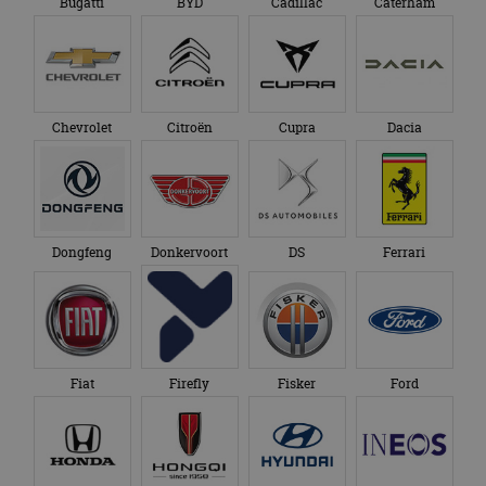
Bugatti
BYD
Cadillac
Caterham
Chevrolet
Citroën
Cupra
Dacia
Dongfeng
Donkervoort
DS
Ferrari
Fiat
Firefly
Fisker
Ford