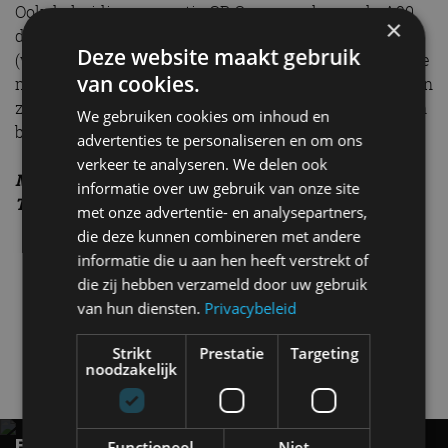
Ook de huidige generatie GR Supra reed mee, de A90
×
dus. De Lexus LC 500h, Lexus LS 400 en Toyota Mirai
Deze website maakt gebruik
(waterstofauto) waren ook onderdeel van de equipe. Je
van cookies.
mag gerust stellen dat Toyota en Lexus in de afgelopen
zestig jaar heel wat moois heeft geproduceerd. Wij zijn
We gebruiken cookies om inhoud en
benieuwd naar de volgende zestig jaar.
advertenties te personaliseren en om ons
verkeer te analyseren. We delen ook
Met veel dank aan Toyota Nederland en Louwman’s
informatie over uw gebruik van onze site
Toyota World.
met onze advertentie- en analysepartners,
die deze kunnen combineren met andere
informatie die u aan hen heeft verstrekt of
die zij hebben verzameld door uw gebruik
van hun diensten.
Privacybeleid
Toyota
Strikt
Prestatie
Targeting
noodzakelijk
Gerelateerde berichten
BESTE ELEKTRISCHE GEZINSAUTO: 8 RUIME
Functioneel
Niet-