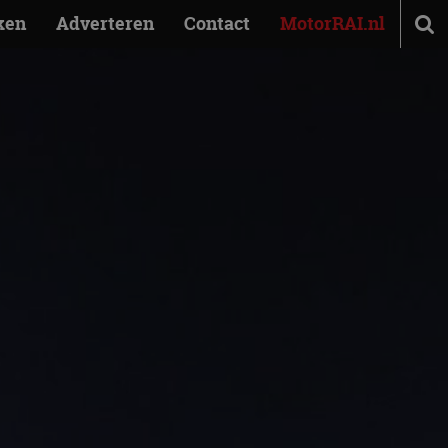
ken
Adverteren
Contact
MotorRAI.nl