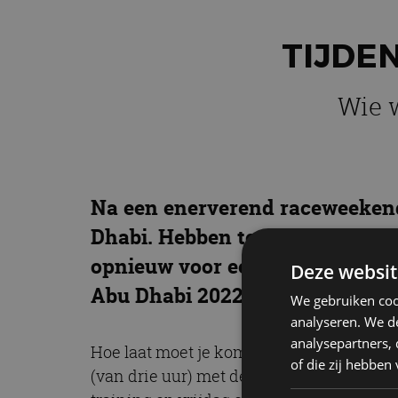
TIJDEN
Wie 
Na een enerverend raceweekend i
Dhabi. Hebben teamgenoten Max
opnieuw voor een verrassing zor
Deze websit
Abu Dhabi 2022.
We gebruiken coo
analyseren. We de
analysepartners,
Hoe laat moet je komend weekend inschake
of die zij hebbe
(van drie uur) met de Verenigde Arabisch