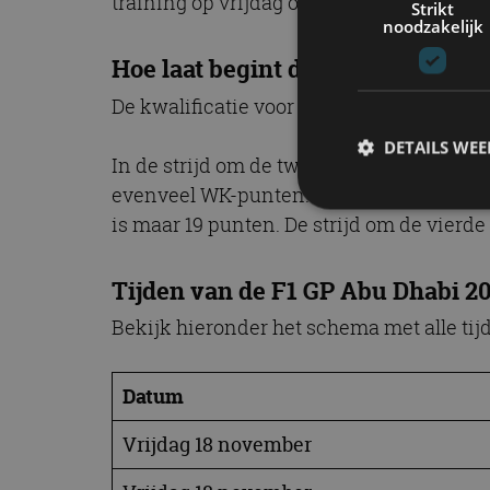
training op vrijdag om 11.00 uur ’s ochtend
Strikt
noodzakelijk
Hoe laat begint de kwalificatie v
De kwalificatie voor de F1 GP van Abu Dh
DETAILS WE
In de strijd om de tweede plaats bij de c
evenveel WK-punten. Ook bij de constructeu
is maar 19 punten. De strijd om de vierd
S
Tijden van de F1 GP Abu Dhabi 2
Strikt noodzakelijke
accountbeheer. De we
Bekijk hieronder het schema met alle tij
Naam
Datum
cf_clearance
Vrijdag 18 november