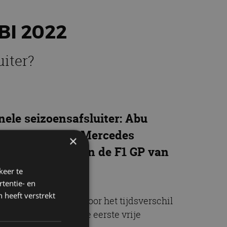
BI 2022
iter?
nele seizoensafsluiter: Abu
bijgelegd? Kan Mercedes
×
aar de tijden van de F1 GP van
keer te
tentie- en
 heeft verstrekt
n Abu Dhabi 2022. Door het tijdsverschil
fans iets eerder: de eerste vrije