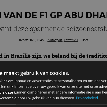
 VAN DE F1 GP ABU DHA
wint deze spannende seizoensafslu
16 nov 2022, 16:45
•
Autosport
,
Formule 1
• Door
n Brazilië zijn we beland bij de traditio
 Verstappen en Sergio Peréz hun ruzie 
gen? In deze vooruitblik kijken we ook n
e maakt gebruik van cookies.
kies om inhoud en advertenties te personaliseren en om ons ver
len ook informatie over uw gebruik van onze site met onze adver
 die deze kunnen combineren met andere informatie die u aan hen
len voor de actie? Dit zijn de tijden van de F1 GP va
n verzameld door uw gebruik van hun diensten.
Privacybeleid
e Emiraten beginnen de sessies voor Nederlandse race