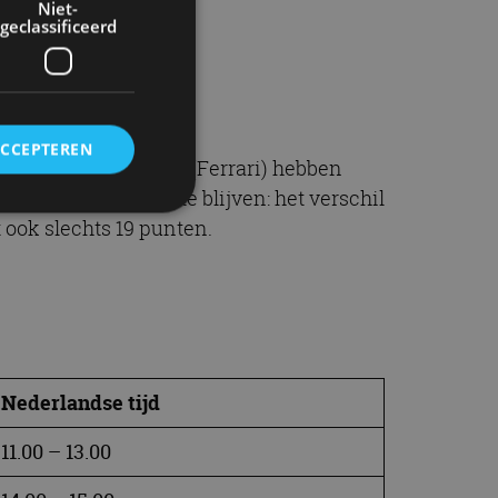
Niet-
geclassificeerd
ACCEPTEREN
) en Charles Leclerc (Ferrari) hebben
n om Mercedes voor te blijven: het verschil
 ook slechts 19 punten.
rd
elding en
Nederlandse tijd
ervice om
es van de bezoeker
11.00 – 13.00
unen van de
den van