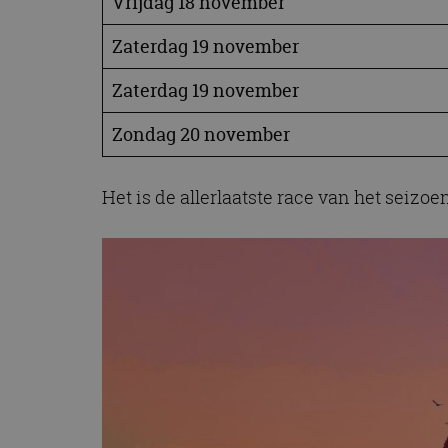
Vrijdag 18 november
CookieScriptConse
Zaterdag 19 november
Zaterdag 19 november
Naam
Naam
omx_consent
Zondag 20 november
Aanbiede
Naam
Domein
g_id_202604151153
_ga
_fbp
Meta Pla
Inc.
Het is de allerlaatste race van het seizo
.autorai.n
_gcl_au
Google L
.autorai.n
_ga_SC6JKZPPKY
IDE
Google L
.doublecl