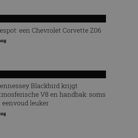
espot: een Chevrolet Corvette Z06
aug
ennessey Blackbird krijgt
tmosferische V8 en handbak: soms
s eenvoud leuker
aug