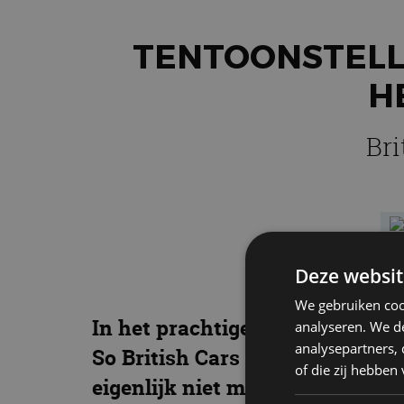
TENTOONSTELLI
H
Bri
Deze websit
We gebruiken coo
In het prachtige complex van E
analyseren. We de
analysepartners,
So British Cars & Lifestyle word
of die zij hebbe
eigenlijk niet missen. Maar ja,