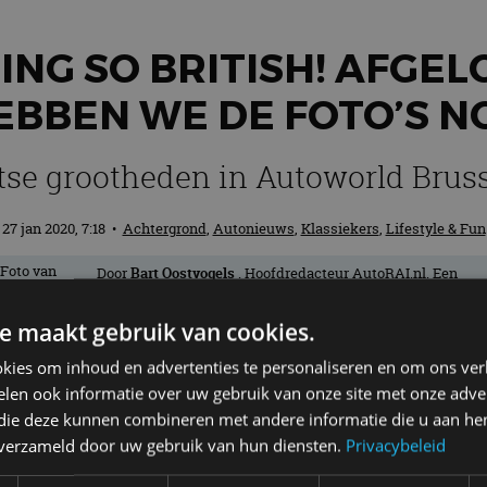
NG SO BRITISH! AFGEL
EBBEN WE DE FOTO’S N
tse grootheden in Autoworld Brus
27 jan 2020, 7:18
•
Achtergrond
,
Autonieuws
,
Klassiekers
,
Lifestyle & Fun
Door
Bart Oostvogels
. Hoofdredacteur AutoRAI.nl. Een
échte nieuwsjager en liefhebber van auto’s. Hoe lichter, ho
beter! Als het maar wielen heeft.
e maakt gebruik van cookies.
kies om inhoud en advertenties te personaliseren en om ons ver
xpo Autoworld Museum Brussels kon tot z
len ook informatie over uw gebruik van onze site met onze adver
 die deze kunnen combineren met andere informatie die u aan hen
en bezocht. Als liefhebber van Britse aut
n verzameld door uw gebruik van hun diensten.
Privacybeleid
 een bezoek brengen is nu te laat. Gelukki