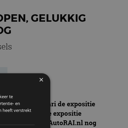
OPEN, GELUKKIG
OG
sels
e
×
keer te
ondag 26 januari de expositie
tentie- en
 heeft verstrekt
o’s mocht je deze expositie
g kun je dankzij AutoRAI.nl nog