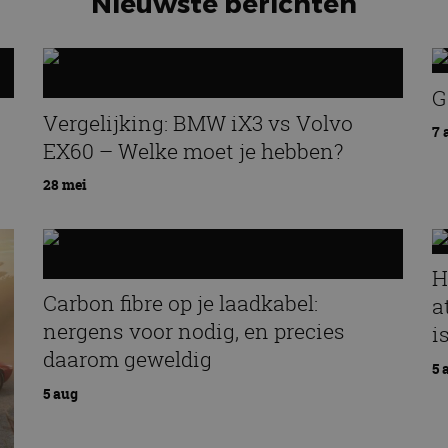
Nieuwste berichten
G
Vergelijking: BMW iX3 vs Volvo
7 
EX60 – Welke moet je hebben?
28 mei
H
Carbon fibre op je laadkabel:
a
nergens voor nodig, en precies
i
daarom geweldig
5 
5 aug