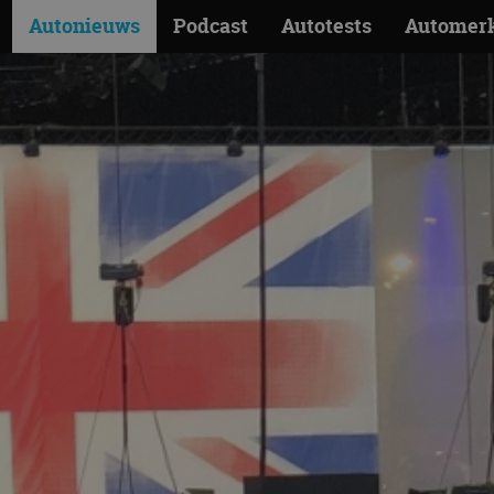
Autonieuws
Podcast
Autotests
Automer