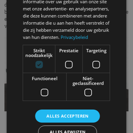
informatie over uw gebruik van onze site
de showroom bij Auto Smeeing in Soest. De vraagprijs
met onze advertentie- en analysepartners,
bedraagt 4.695 euro. Een stevige prijs, maar een tweede
die deze kunnen combineren met andere
exemplaar in deze staat zul je niet snel vinden. Op
informatie die u aan hen heeft verstrekt of
viaBOVAG.nl kun je
de gehele advertentie
bekijken.
die zij hebben verzameld door uw gebruik
van hun diensten.
Privacybeleid
Strikt
Prestatie
Targeting
noodzakelijk
Functioneel
Niet-
geclassificeerd
ALLES ACCEPTEREN
Fiat
klassiekers
occasion
Oldtimer
Panda
ALLES AFWIJZEN