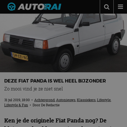
Autonieuws
Podcast
Autotests
Automerken
Adverteren
Contact
DEZE FIAT PANDA IS WEL HEEL BIJZONDER
MotorRAI.nl
Zo mooi vind je ze niet snel
31 jul 2019, 18:00
•
Achtergrond
,
Autonieuws
,
Klassiekers
,
Lifestyle
,
Lifestyle & Fun
• Door
De Redactie
Ken je de originele Fiat Panda nog? De