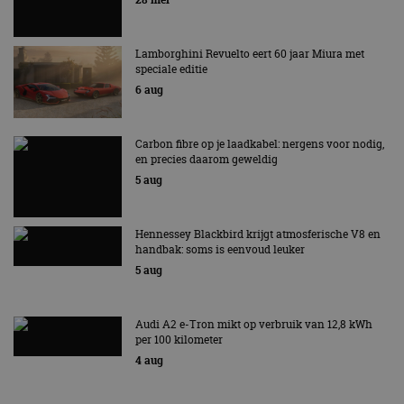
essentieel 
ondersteu
veiligheid 
website fun
Lamborghini Revuelto eert 60 jaar Miura met
het bieden
speciale editie
beschermi
kwaadaard
6 aug
bezoekers.
CookieScriptConsent
4 weken 2
Deze cooki
CookieScript
dagen
gebruikt d
autorai.nl
Carbon fibre op je laadkabel: nergens voor nodig,
Google Privacy Policy
Cookie-Scr
en precies daarom geweldig
service om
cookievoo
5 aug
bezoekers 
onthouden.
banner van
Script.com 
Hennessey Blackbird krijgt atmosferische V8 en
noodzakeli
handbak: soms is eenvoud leuker
te werken.
5 aug
Audi A2 e-Tron mikt op verbruik van 12,8 kWh
Aanbieder
per 100 kilometer
Naam
Vervaldatum
Omschrijvi
Aanbieder
/
Domein
Naam
Vervaldatum
Omschrijving
4 aug
/
Domein
omx_consent
.autorai.nl
1 jaar
_ga
1 jaar 1
Deze cookienaam
Google
Aanbieder
/
Naam
Vervaldatum
Omschrijving
g_id_2026041511536766
autorai.nl
1 jaar
maand
is gekoppeld aan