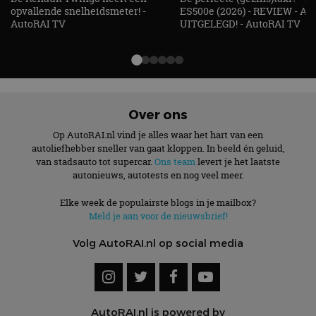
maand
gebruikt door
gezien voordat hij de
opvallende snelheidsmeter! -
ES500e (2026) - REVIEW - AL
Google Analytics
genoemde website
om de sessiestatus
AutoRAI TV
UITGELEGD! - AutoRAI TV
bezocht.
te behouden.
Over ons
Op AutoRAI.nl vind je alles waar het hart van een
autoliefhebber sneller van gaat kloppen. In beeld én geluid,
van stadsauto tot supercar.
Ons team
levert je het laatste
autonieuws, autotests en nog veel meer.
Elke week de populairste blogs in je mailbox?
Meld je aan voor de nieuwsbrief!
Volg AutoRAI.nl op social media
AutoRAI.nl is powered by