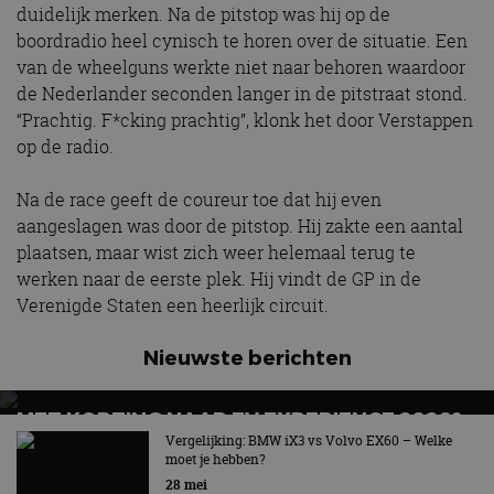
duidelijk merken. Na de pitstop was hij op de
boordradio heel cynisch te horen over de situatie. Een
van de wheelguns werkte niet naar behoren waardoor
de Nederlander seconden langer in de pitstraat stond.
“Prachtig. F*cking prachtig”, klonk het door Verstappen
op de radio.
Na de race geeft de coureur toe dat hij even
aangeslagen was door de pitstop. Hij zakte een aantal
plaatsen, maar wist zich weer helemaal terug te
werken naar de eerste plek. Hij vindt de GP in de
Verenigde Staten een heerlijk circuit.
Nieuwste berichten
MET KORTING NAAR EV EXPERIENCE 2026?
AUTORAI REGELT HET!
Vergelijking: BMW iX3 vs Volvo EX60 – Welke
moet je hebben?
EV Experience 2026 van 24 tot 26 september
28 mei