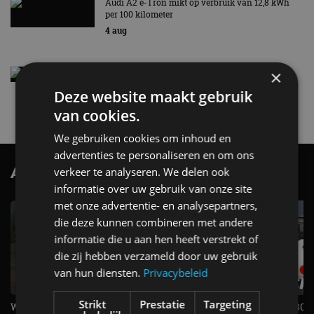
Audi A2 e-Tron mikt op verbruik van 12,8 kWh
per 100 kilometer
4 aug
Elektrische Geely E2 (tijdelijk) net zo goedkoop
×
als een Renault Twingo
Deze website maakt gebruik
4 aug
van cookies.
We gebruiken cookies om inhoud en
advertenties te personaliseren en om ons
AutoRAI.nl TV
verkeer te analyseren. We delen ook
SUBSCRIBE
informatie over uw gebruik van onze site
met onze advertentie- en analysepartners,
die deze kunnen combineren met andere
informatie die u aan hen heeft verstrekt of
die zij hebben verzameld door uw gebruik
van hun diensten.
Privacybeleid
Strikt
Prestatie
Targeting
Welke elektrische auto past bij jou?
1.500 KG Trekgewicht & 380