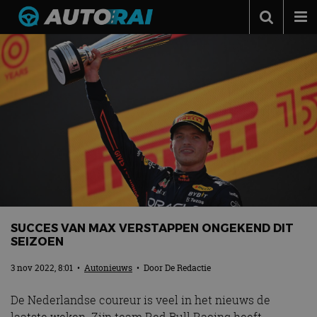
Autonieuws
Podcast
Autotests
Automerken
Adverteren
Contact
MotorRAI.nl
SUCCES VAN MAX VERSTAPPEN ONGEKEND DIT
SEIZOEN
3 nov 2022, 8:01
•
Autonieuws
• Door
De Redactie
De Nederlandse coureur is veel in het nieuws de
laatste weken. Zijn team Red Bull Racing heeft