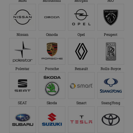
MINI
Mitsubishi
Morgan
NIO
Nissan
Omoda
Opel
Peugeot
Polestar
Porsche
Renault
Rolls-Royce
SEAT
Skoda
Smart
SsangYong