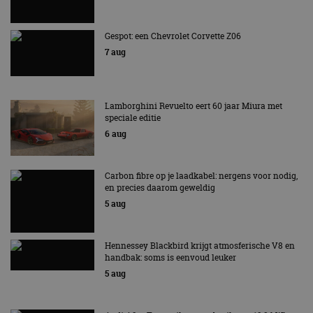
Gespot: een Chevrolet Corvette Z06
7 aug
Lamborghini Revuelto eert 60 jaar Miura met
speciale editie
6 aug
Carbon fibre op je laadkabel: nergens voor nodig,
en precies daarom geweldig
5 aug
Hennessey Blackbird krijgt atmosferische V8 en
handbak: soms is eenvoud leuker
5 aug