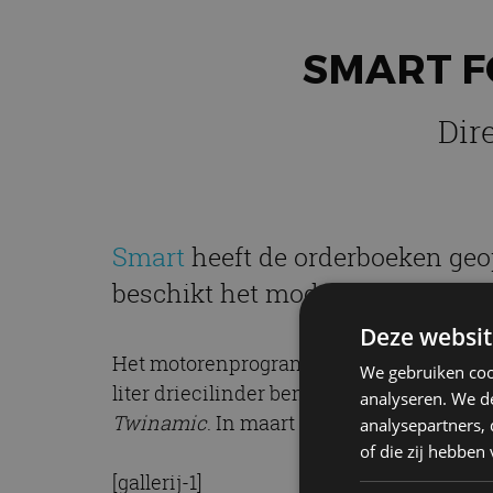
SMART F
Dir
Smart
heeft de orderboeken ge
beschikt het model over een elek
Deze websit
Het motorenprogramma van de Smart Fortw
We gebruiken coo
liter driecilinder benzinemotor kost mi
analyseren. We de
Twinamic
. In maart krijgen de eerste kla
analysepartners,
of die zij hebbe
[gallerij-1]