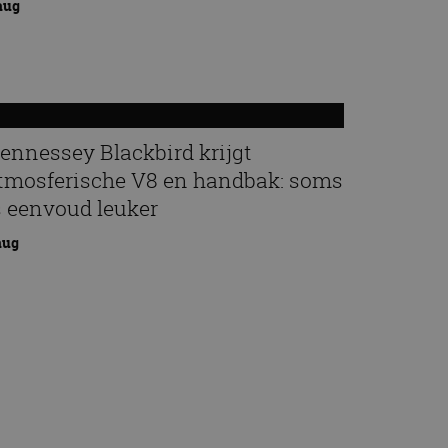
aug
ennessey Blackbird krijgt
tmosferische V8 en handbak: soms
s eenvoud leuker
aug