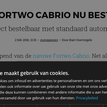
ORTWO CABRIO NU BE
ect bestelbaar met standaard auto
2 feb 2016, 11:01
•
Autonieuws
• Door
Bart Oostvogels
opend van de
nieuwe Fortwo Cabrio
. Net 
trisch bedienbaar roldak. De prijzen starte
e maakt gebruik van cookies.
o Cabrio komt overeen met de Fortwo en Forfour. De 
kies om inhoud en advertenties te personaliseren en om ons ver
nimaal 16.995 euro en heeft standaard een automaat
len ook informatie over uw gebruik van onze site met onze adver
nten hun sleutel.
 die deze kunnen combineren met andere informatie die u aan hen
n verzameld door uw gebruik van hun diensten.
Privacybeleid