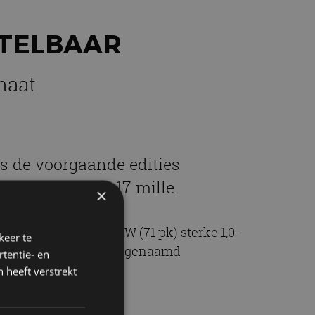
STELBAAR
maat
als de voorgaande edities
n bij net géén 17 mille.
×
instapper met 52 kW (71 pk) sterke 1,0-
keer te
 met dubbele koppeling genaamd
tentie- en
 heeft verstrekt