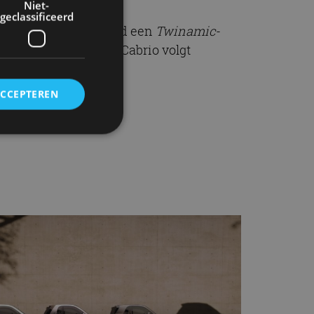
Niet-
geclassificeerd
sie heeft ook standaard een
Twinamic
-
dium. Van de Fortwo Cabrio volgt
ACCEPTEREN
rd
elding en
ervice om
es van de bezoeker
unen van de
den van