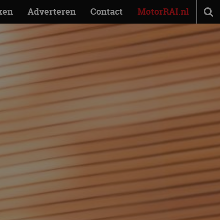
ken
Adverteren
Contact
MotorRAI.nl