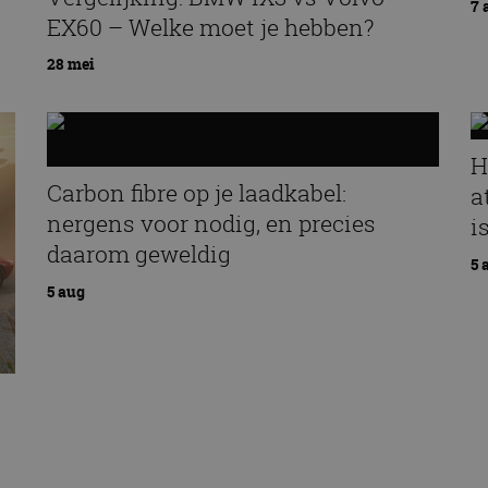
7 
EX60 – Welke moet je hebben?
28 mei
H
Carbon fibre op je laadkabel:
a
nergens voor nodig, en precies
i
daarom geweldig
5 
5 aug