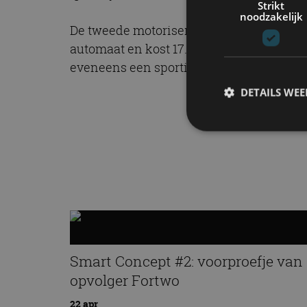
Strikt
noodzakelijk
De tweede motorisering is een 0,9-liter d
automaat en kost 17.595 euro. Prijzen vo
eveneens een sportieve Brabus-versie en
DETAILS WE
S
Strikt noodzakelijke
accountbeheer. De we
Naam
cf_clearance
Smart Concept #2: voorproefje van
opvolger Fortwo
22 apr